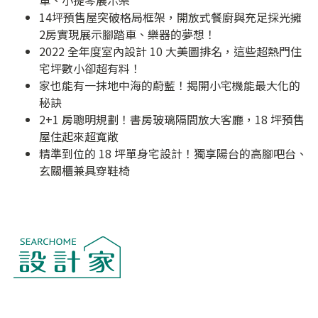
車、小提琴展示架
14坪預售屋突破格局框架，開放式餐廚與充足採光擁
2房實現展示腳踏車、樂器的夢想！
2022 全年度室內設計 10 大美圖排名，這些超熱門住
宅坪數小卻超有料！
家也能有一抹地中海的蔚藍！揭開小宅機能最大化的
秘訣
2+1 房聰明規劃！書房玻璃隔間放大客廳，18 坪預售
屋住起來超寬敞
精準到位的 18 坪單身宅設計！獨享陽台的高腳吧台、
玄關櫃兼具穿鞋椅