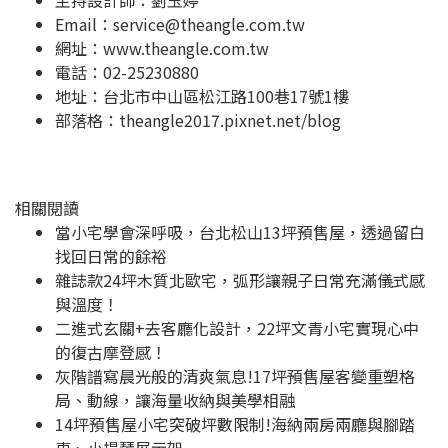
主持設計師：劉玉婷
Email：
service@theangle.com.tw
網址：
www.theangle.com.tw
電話：02-25230880
地址：
台北市中山區松江路100巷17號1樓
部落格：
theangle2017.pixnet.net/blog
相關閱讀
當小宅學會深呼吸，台北松山13坪預售屋，透過留白
找回日常的餘裕
雜誌款24坪木質北歐宅，弧形讓親子日常充滿儀式感
與溫度！
二進式玄關+去客廳化設計，22坪文青小宅實現心中
的復古摩登感！
灰階譜寫晨光般的清爽氣息!17坪預售屋客變重塑格
局、動線，讓海量收納與美學相融
14坪預售屋小宅突破坪數限制!海納兩房兩廳與腳踏