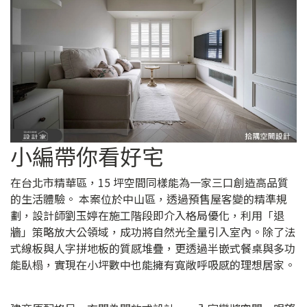
小編帶你看好宅
在台北市精華區，15 坪空間同樣能為一家三口創造高品質
的生活體驗。 本案位於中山區，透過預售屋客變的精準規
劃，設計師劉玉婷在施工階段即介入格局優化，利用「退
牆」策略放大公領域，成功將自然光全量引入室內。除了法
式線板與人字拼地板的質感堆疊，更透過半嵌式餐桌與多功
能臥榻，實現在小坪數中也能擁有寬敞呼吸感的理想居家。