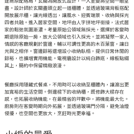
建商原配格局，玄關為開放式設計，一入室變將空間一眼望
盡。設計師於玄關盡頭立起一道櫃體，並透過玻璃背板搭配
開放展示櫃，讓光線透出，讓風水、迎賓端景、收納與採光
四者共融。進入居家空間，地坪由人字拼地坪銜接，法式居
家的鬆弛氛圍漸濃。考量原始公領域無採光，選擇於客變時
期退除原始一房，放大公領域也引入採光。並將凝聚一家人
情感的客廳規劃於窗邊，輔以可調性更高的木百葉窗，讓日
光與之相伴。窗邊餘裕還增設小收納臥榻，提供日常休閒的
餘裕，也擴增實用機能。電視牆設計以純白飾底，線板點綴
其上，簡約中保留精緻浪漫。
餐廳採用隱藏式餐桌，不用時可以收納至櫃體內，讓渡出更
加寬裕的生活空間。側邊樑下的收納櫃，既修飾大樑存在
感，也拓展收納機能，在最精省的坪數中，將機能最大化。
廚房則在客變時期向外拓展，並透過玻璃門分隔，避免油煙
侵擾，也空間也更放大，烹飪時光更幸福。