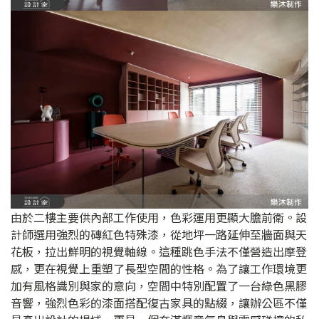
由於二樓主要供內部工作使用，色彩運用更顯大膽前衛。設
計師選用強烈的磚紅色特殊漆，從地坪一路延伸至牆面與天
花板，拉出鮮明的視覺軸線。這種跳色手法不僅營造出摩登
感，更在視覺上重塑了長型空間的性格。為了讓工作環境更
加有風格識別與家的意向，空間中特別配置了一台綠色黑膠
音響，強烈色彩的漆面搭配復古家具的點綴，讓辦公區不僅