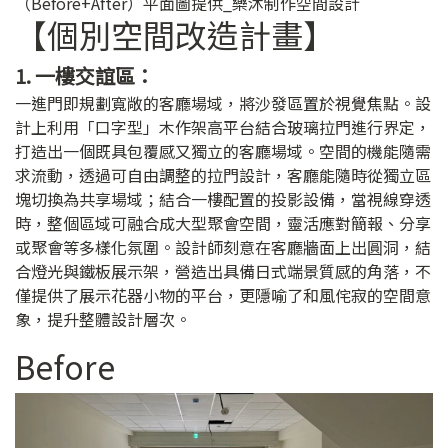
（Before+After）平面圖提供_樂沐制作空間設計
【個別空間改造計畫】
1. 一樓交誼區：
一進門即規劃寬敞的客廳場域，將沙發區置於視覺焦點。設
計上利用「口字型」木作架高平台結合玻璃拉門進行界定，
打造出一個既具包覆感又獨立的客廳場域。空間的機能隨需
求流動，透過可自由調整的拉門設計，客廳能隨時從獨立區
塊切換為共享場域；結合一樓配置的投影設備，當視線穿透
時，整個區域可融合成大型聚會空間，靈活應對簡報、分享
或聚會等多樣化氛圍。設計師刻意在客廳牆面上出圓洞，結
合燈光與鐵板展示架，營造出具備日式端景質感的角落，不
僅提供了展示花器小物的平台，更隱喻了和風侘寂的空間意
象，提升整體設計層次。
Before