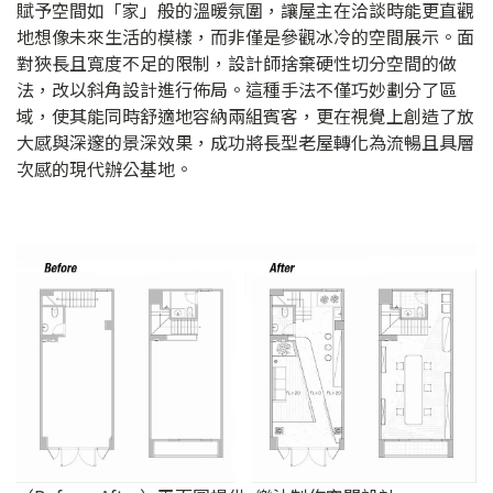
賦予空間如「家」般的溫暖氛圍，讓屋主在洽談時能更直觀
地想像未來生活的模樣，而非僅是參觀冰冷的空間展示。面
對狹長且寬度不足的限制，設計師捨棄硬性切分空間的做
法，改以斜角設計進行佈局。這種手法不僅巧妙劃分了區
域，使其能同時舒適地容納兩組賓客，更在視覺上創造了放
大感與深邃的景深效果，成功將長型老屋轉化為流暢且具層
次感的現代辦公基地。