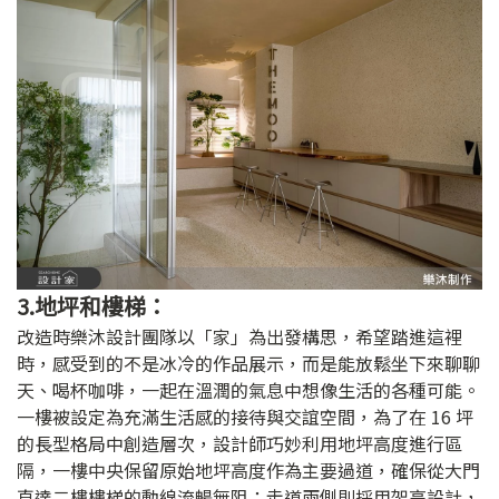
3.地坪和樓梯：
改造時樂沐設計團隊以「家」為出發構思，希望踏進這裡
時，感受到的不是冰冷的作品展示，而是能放鬆坐下來聊聊
天、喝杯咖啡，一起在溫潤的氣息中想像生活的各種可能。
一樓被設定為充滿生活感的接待與交誼空間，為了在 16 坪
的長型格局中創造層次，設計師巧妙利用地坪高度進行區
隔，一樓中央保留原始地坪高度作為主要過道，確保從大門
直達二樓樓梯的動線流暢無阻；走道兩側則採用架高設計，