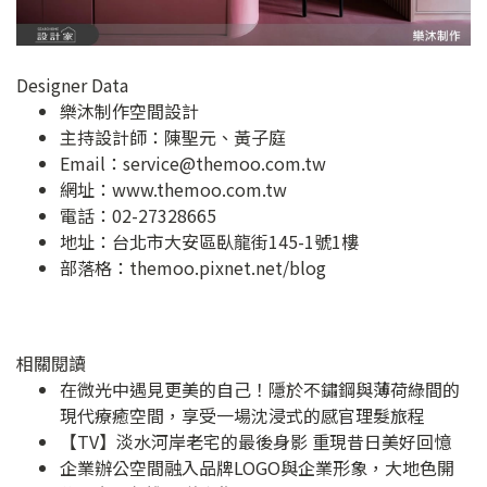
Designer Data
樂沐制作空間設計
主持設計師：陳聖元、黃子庭
Email：
service@themoo.com.tw
網址：
www.themoo.com.tw
電話：02-27328665
地址：
台北市大安區臥龍街145-1號1樓
部落格：
themoo.pixnet.net/blog
相關閱讀
在微光中遇見更美的自己！隱於不鏽鋼與薄荷綠間的
現代療癒空間，享受一場沈浸式的感官理髮旅程
【TV】淡水河岸老宅的最後身影 重現昔日美好回憶
企業辦公空間融入品牌LOGO與企業形象，大地色開