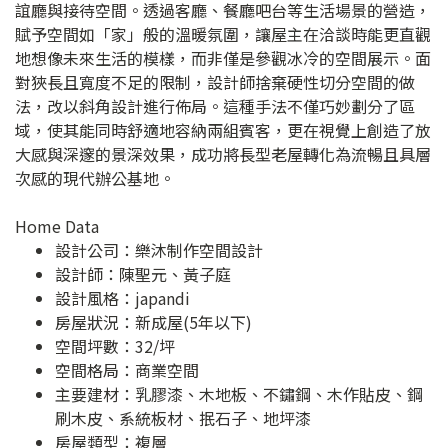
誼廳與接待空間。透過客廳、餐廳吧台等生活場景的營造，
賦予空間如「家」般的溫暖氛圍，讓屋主在洽談時能更直觀
地想像未來生活的模樣，而非僅是參觀冰冷的空間展示。面
對狹長且寬度不足的限制，設計師捨棄硬性切分空間的做
法，改以斜角設計進行佈局。這種手法不僅巧妙劃分了區
域，使其能同時舒適地容納兩組賓客，更在視覺上創造了放
大感與深邃的景深效果，成功將長型老屋轉化為流暢且具層
次感的現代辦公基地。
Home Data
設計公司：
樂沐制作空間設計
設計師：陳聖元、黃子庭
設計風格：japandi
房屋狀況：新成屋(5年以下)
空間坪數：32/坪
空間格局：商業空間
主要建材：乳膠漆、木地板、不鏽鋼、木作貼皮、鋼
刷木皮、系統板材、抿石子、地坪漆
房屋類型：複層