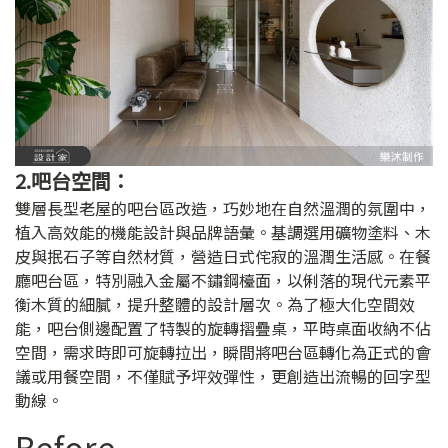
2.吧台空間：
雙層長型老屋的吧台區改造，巧妙地在自然溫潤的氛圍中，
植入高效能的機能設計與品牌語彙。基調選用礦物塗料、木
皮與抿石子等自然材質，營造日式侘寂的溫潤生活感。在餐
廳吧台區，特別融入金屬不鏽鋼檯面，以俐落的現代元素平
衡木質的細膩，提升整體的設計層次。為了極大化空間效
能，吧台側邊配置了特製的旋轉摺疊桌，平時桌面收納不佔
空間，需求時即可旋轉拉出，瞬間將吧台區轉化為正式的會
議或用餐空間，不僅賦予坪效彈性，更創造出流暢的回字型
動線。
Before