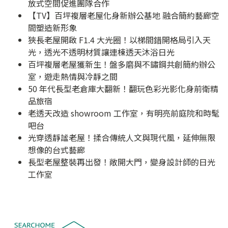
放式空間促進團隊合作
【TV】百坪複層老屋化身新辦公基地 融合簡約藝廊空
間塑造新形象
狹長老屋開啟 F1.4 大光圈！以梯間錯開格局引入天
光，透光不透明材質讓連棟透天沐浴日光
百坪複層老屋獲新生！盤多磨與不鏽鋼共創簡約辦公
室，遊走熱情與冷靜之間
50 年代長型老倉庫大翻新！翻玩色彩光影化身前衛精
品旅宿
老透天改造 showroom 工作室，有明亮前庭院和時髦
吧台
光穿透靜謐老屋！揉合傳統人文與現代風，延伸無限
想像的台式藝廊
長型老屋整裝再出發！敞開大門，變身設計師的日光
工作室