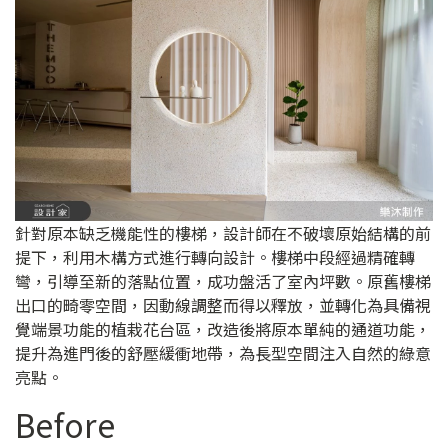
針對原本缺乏機能性的樓梯，設計師在不破壞原始結構的前
提下，利用木構方式進行轉向設計。樓梯中段經過精確轉
彎，引導至新的落點位置，成功盤活了室內坪數。原舊樓梯
出口的畸零空間，因動線調整而得以釋放，並轉化為具備視
覺端景功能的植栽花台區，改造後將原本單純的通道功能，
提升為進門後的舒壓緩衝地帶，為長型空間注入自然的綠意
亮點。
Before