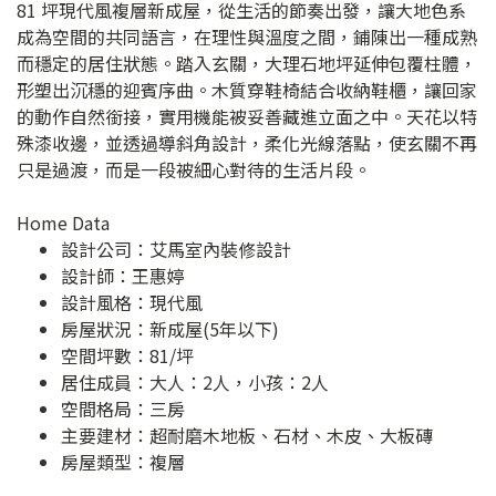
81 坪現代風複層新成屋，從生活的節奏出發，讓大地色系
成為空間的共同語言，在理性與溫度之間，鋪陳出一種成熟
而穩定的居住狀態。踏入玄關，大理石地坪延伸包覆柱體，
形塑出沉穩的迎賓序曲。木質穿鞋椅結合收納鞋櫃，讓回家
的動作自然銜接，實用機能被妥善藏進立面之中。天花以特
殊漆收邊，並透過導斜角設計，柔化光線落點，使玄關不再
只是過渡，而是一段被細心對待的生活片段。
Home Data
設計公司：
艾馬室內裝修設計
設計師：王惠婷
設計風格：現代風
房屋狀況：新成屋(5年以下)
空間坪數：81/坪
居住成員：大人：2人，小孩：2人
空間格局：三房
主要建材：超耐磨木地板、石材、木皮、大板磚
房屋類型：複層