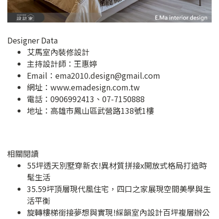
Designer Data
艾馬室內裝修設計
主持設計師：王惠婷
Email：
ema2010.design@gmail.com
網址：
www.emadesign.com.tw
電話：0906992413、07-7150888
地址：
高雄市鳳山區武營路138號1樓
相關閱讀
55坪透天別墅穿新衣!異材質拼接x開放式格局打造時
髦生活
35.59坪頂層現代風住宅，四口之家展現空間美學與生
活平衡
旋轉樓梯銜接夢想與實現!綵韻室內設計百坪複層辦公