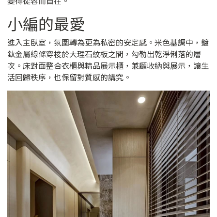
變得從容而自在。
小編的最愛
進入主臥室，氛圍轉為更為私密的安定感。米色基調中，鍍
鈦金屬線條穿梭於大理石紋板之間，勾勒出乾淨俐落的層
次。床對面整合衣櫃與精品展示櫃，兼顧收納與展示，讓生
活回歸秩序，也保留對質感的講究。