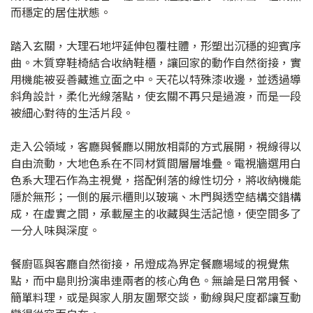
而穩定的居住狀態。
踏入玄關，大理石地坪延伸包覆柱體，形塑出沉穩的迎賓序
曲。木質穿鞋椅結合收納鞋櫃，讓回家的動作自然銜接，實
用機能被妥善藏進立面之中。天花以特殊漆收邊，並透過導
斜角設計，柔化光線落點，使玄關不再只是過渡，而是一段
被細心對待的生活片段。
走入公領域，客廳與餐廳以開放相鄰的方式展開，視線得以
自由流動，大地色系在不同材質間層層堆疊。電視牆選用白
色系大理石作為主視覺，搭配俐落的線性切分，將收納機能
隱於無形；一側的展示櫃則以玻璃、木門與透空結構交錯構
成，在虛實之間，承載屋主的收藏與生活記憶，使空間多了
一分人味與深度。
餐廚區與客廳自然銜接，吊燈成為界定餐廳場域的視覺焦
點，而中島則扮演串連兩者的核心角色。無論是日常用餐、
簡單料理，或是與家人朋友圍聚交談，動線與尺度都讓互動