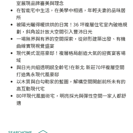
室展現品牌審美與理念
在智能宅中生活，在美學中相遇，年輕夫妻的品味居
所
被陽光曬得暖烘烘的日常！36 坪複層住宅室內破格規
劃，斜角設計放大空間引入豐沛日光
一場無界與有界的空間探索，從卵形建築出發、有機
曲線實現視覺盛宴
現代美式混搭豪邸！複層格局創造大氣的迎賓宴客場
域
與日光共組透明感全齡宅!在新北 新莊70坪複層空間
打造雋永現代風豪邸
以木質與白勾勒家的藍圖，解構空間開創前所未有的
高互動現代宅
80坪現代風藝術宅，明亮採光與彈性空間一家人都舒
適