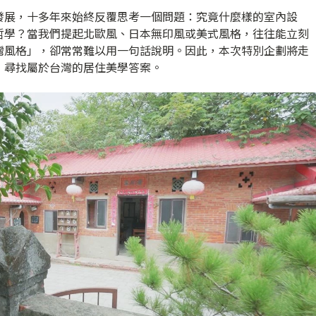
發展，十多年來始終反覆思考一個問題：究竟什麼樣的室內設
哲學？當我們提起北歐風、日本無印風或美式風格，往往能立刻
灣風格」，卻常常難以用一句話說明。因此，本次特別企劃將走
，尋找屬於台灣的居住美學答案。