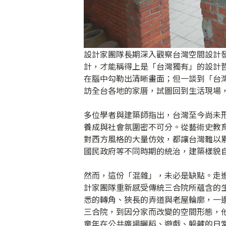
設計家團隊長期深入觀察台灣空間設計
計，才能稱得上是「台灣獨有」的設計
在腦中勾勒出清晰畫面；但一談到「台
訪全台各地的家厝，試圖回到生活現場
多位學者與建築師指出，台灣至今尚未
養成與社會氛圍密不可分。從藝術史教
對西方風格的大量仿效，都讓台灣難以
國民政府等不同時期的統治，建築樣貌
然而，這份「混雜」，未必是缺點。走
計家團隊重新感受傳統三合院所蘊含的
悉的轉角、狹長的弄道與老屋輪廓，一
三合院，到因分家而改變的空間形態，
童年在公共廣場曬稻、遊戲、躲藏的日