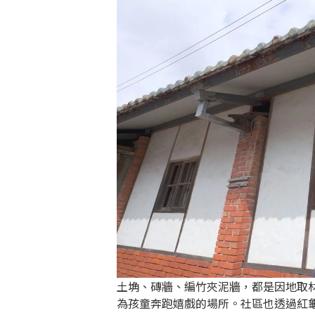
土埆、磚牆、編竹夾泥牆，都是因地取
為孩童奔跑嬉戲的場所。社區也透過紅