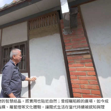
材的智慧結晶，既實用也貼近自然；曾經曬稻穀的廣場，如今成
龜粿、蘿蔔燈等文化體驗，讓閩式生活在當代持續被感知與理