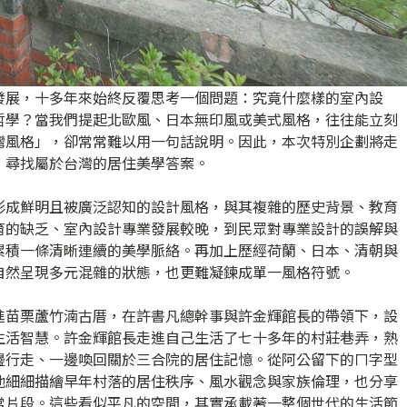
發展，十多年來始終反覆思考一個問題：究竟什麼樣的室內設
哲學？當我們提起北歐風、日本無印風或美式風格，往往能立刻
灣風格」，卻常常難以用一句話說明。因此，本次特別企劃將走
，尋找屬於台灣的居住美學答案。
形成鮮明且被廣泛認知的設計風格，與其複雜的歷史背景、教育
育的缺乏、室內設計專業發展較晚，到民眾對專業設計的誤解與
累積一條清晰連續的美學脈絡。再加上歷經荷蘭、日本、清朝與
自然呈現多元混雜的狀態，也更難凝鍊成單一風格符號。
進苗栗蘆竹湳古厝，在許書凡總幹事與許金輝館長的帶領下，設
生活智慧。許金輝館長走進自己生活了七十多年的村莊巷弄，熟
邊行走、一邊喚回關於三合院的居住記憶。從阿公留下的ㄇ字型
他細細描繪早年村落的居住秩序、風水觀念與家族倫理，也分享
常片段。這些看似平凡的空間，其實承載著一整個世代的生活節