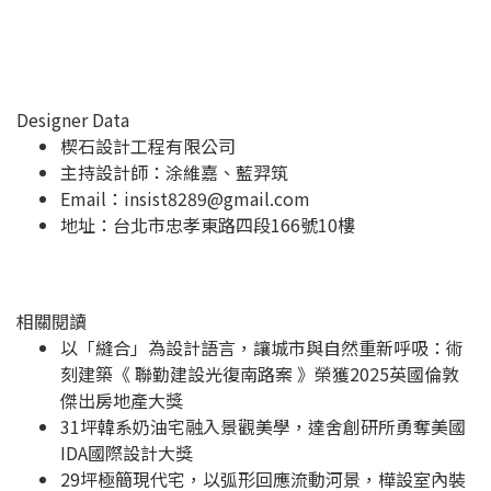
Designer Data
楔石設計工程有限公司
主持設計師：涂維嘉、藍羿筑
Email：
insist8289@gmail.com
地址：
台北市忠孝東路四段166號10樓
相關閱讀
以「縫合」為設計語言，讓城市與自然重新呼吸：術
刻建築《 聯勤建設光復南路案 》榮獲2025英國倫敦
傑出房地產大獎
31坪韓系奶油宅融入景觀美學，達舍創研所勇奪美國
IDA國際設計大獎
29坪極簡現代宅，以弧形回應流動河景，樺設室內裝