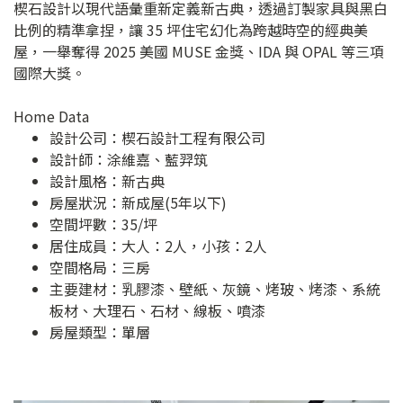
楔石設計以現代語彙重新定義新古典，透過訂製家具與黑白
比例的精準拿捏，讓 35 坪住宅幻化為跨越時空的經典美
屋，一舉奪得 2025 美國 MUSE 金獎、IDA 與 OPAL 等三項
國際大獎。
Home Data
設計公司：
楔石設計工程有限公司
設計師：涂維嘉、藍羿筑
設計風格：新古典
房屋狀況：新成屋(5年以下)
空間坪數：35/坪
居住成員：大人：2人，小孩：2人
空間格局：三房
主要建材：乳膠漆、壁紙、灰鏡、烤玻、烤漆、系統
板材、大理石、石材、線板、噴漆
房屋類型：單層