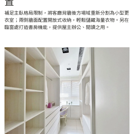
置
補足主臥格局限制，將客廳背牆後方場域重新分割為小型更
衣室；兩側牆面配置開放式收納，輕鬆儲藏海量衣物。另在
臨窗處打造書房機能，提供屋主辦公、閱讀之用。