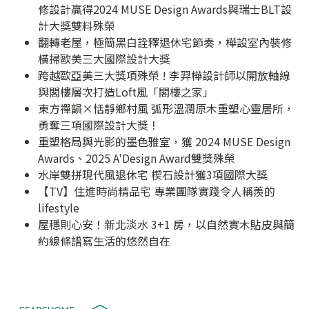
修設計贏得2024 MUSE Design Awards與瑞士BLT設
計大獎雙料殊榮
翻轉老屋，極簡黑白詮釋退休宅節奏，樺設室內裝修
橫掃歐美三大國際設計大獎
跨越歐亞美三大獎項殊榮 ! 李羿樺設計師以開放軸線
與閣樓層次打造Loft風「閣樓之家」
東方禪韻×恬靜鄉村風 弧形溫潤原木重塑心靈居所，
勇奪三項國際設計大獎！
重塑格局與光影的墨色雅室，獲 2024 MUSE Design
Awards、2025 A'Design Award雙獎殊榮
水岸雙拼現代風退休宅 楔石設計獲3項國際大獎
【TV】住進時尚精品宅 專業團隊實踐令人稱羨的
lifestyle
屋穩則心安！新北淡水 3+1 房，以自然實木貼皮與簡
約線條譜寫生活的悠然自在