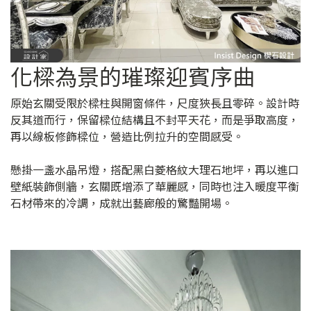
化樑為景的璀璨迎賓序曲
原始玄關受限於樑柱與開窗條件，尺度狹長且零碎。設計時
反其道而行，保留樑位結構且不封平天花，而是爭取高度，
再以線板修飾樑位，營造比例拉升的空間感受。
懸掛一盞水晶吊燈，搭配黑白菱格紋大理石地坪，再以進口
壁紙裝飾側牆，玄關既增添了華麗感，同時也注入暖度平衡
石材帶來的冷調，成就出藝廊般的驚豔開場。