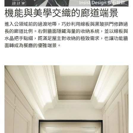
機能與美學交織的廊道端景
進入公領域前的過渡地帶，巧妙利用線板與黑玻拱門修飾過
長的廊道比例。右側牆面隱藏海量的收納系統，並以線板與
水晶把手點綴，既滿足屋主對收納的極致需求，也讓功能牆
面轉成為餐廳的優雅端景。