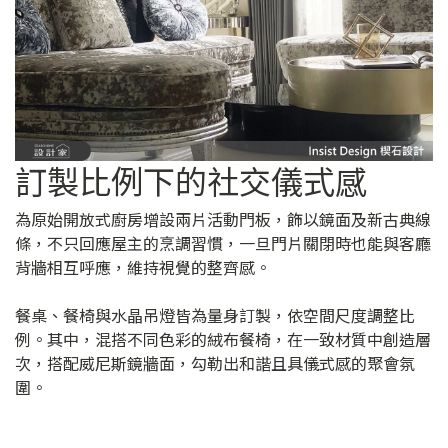
訂製比例下的社交儀式感
為原始開放式廚房增設兩片活動門板，飾以鏡面及新古典線
條，不只回應屋主的烹調習慣，一旦門片關閉時也能與客廳
背牆相互呼應，維持視覺的整齊感。
餐桌、餐椅與水晶吊燈皆為量身訂製，依空間尺度調整比
例。其中，混搭不同色彩的絨布餐椅，在一致材質中創造層
次，搭配威尼斯鏡牆面，勾勒出和諧且具儀式感的聚會氛
圍。