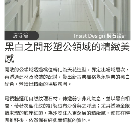
黑白之間形塑公領域的精緻美
感
開敞的公領域透過樑位轉化為天花造型，界定出場域層次，
再透過建材及軟裝的配搭，帶出新古典風格雋永經典的黑白
配色，營造出精緻的場域氛圍。
電視牆選用自然紋理石材，傳遞器宇非凡氣息，並以黑白相
間、帶著灰藍花紋的訂製絨布沙發與之呼應；尤其透過金銀
箔處理的底座細節，為沙發注入更深層的精緻感，使其在時
間推移後，依然保有經典而細膩的質地。