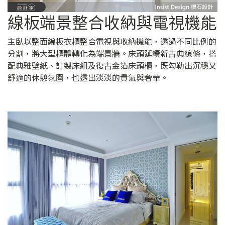
線板端景整合收納與電視機能
主臥以整面線板衣櫃整合電視與收納機能，透過不同比例的
分割，將大型櫃體轉化為端景牆。床頭延續新古典線條，搭
配典雅壁紙、訂製床組及復古金箔床頭櫃，既勾勒出沉穩又
舒適的休憩氛圍，也透出淡淡的貴氣與奢華。