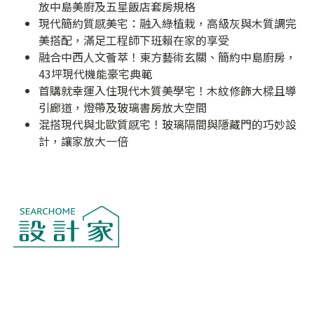
放中島美廚及五星飯店套房規格
現代簡約質感美宅：融入綠植栽，高級灰與木質調完
美搭配，滿足工程師下班賴在家的享受
融合中西人文薈萃！東方藝術玄關、簡約中島廚房，
43坪現代機能豪宅典範
首購就幸運入住現代木質美學宅！木紋修飾大樑且導
引廊道，燈帶及玻璃書房放大空間
混搭現代與北歐質感宅！玻璃隔間與隱藏門的巧妙設
計，讓家放大一倍