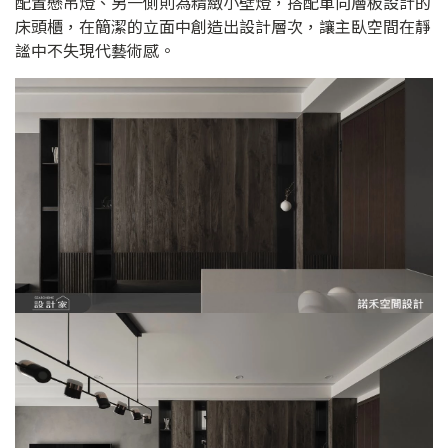
配置懸吊燈、另一側則為精緻小壁燈，搭配單向層板設計的
床頭櫃，在簡潔的立面中創造出設計層次，讓主臥空間在靜
謐中不失現代藝術感。