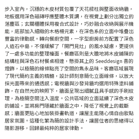
步入室內，沉穩的木皮材質包覆了天花樑柱與整面收納牆，
地板選用深色磁磚呼應整體木質調，在視覺上劃分出獨立的
落塵區；玄關櫃體採用複合式設計，巧妙融合收納與展示機
能，底部加入細緻的木格柵元素，在深色系的立面中堆疊出
豐富的律動感。轉向餐廚空間，一字型廚房前方配置了深色
人造石中島，不僅緩解了「開門見灶」的風水疑慮，更提供
了一處多功能的整理檯面。餐廳區則是大膽地將木皮鋪陳的
結構柱與深色石材餐桌相連，懸掛其上的 Seeddesign 喜的
燈飾，以極簡的線條點亮了空間的雋永品味。客廳區域展現
了現代簡約主義的精髓，設計師刻意簡化立面線條，以放大
採光面帶來的通透感；電視牆與沙發背牆均選用特殊塗料鋪
飾，在自然光的映照下，牆面呈現出細膩且具手感的手刷紋
理，為極簡空間注入溫度。公共區域的立面延續了深色木皮
的鋪設，並將房門隱藏於牆面之中，降低了視覺上的截斷
感；牆面更貼心地加裝掛畫軌道，讓屋主能隨心情自由妝點
居家氛圍。這種化繁為簡的設計手法，讓居住者的思緒得以
隨影游移，回歸最純粹的居家律動。