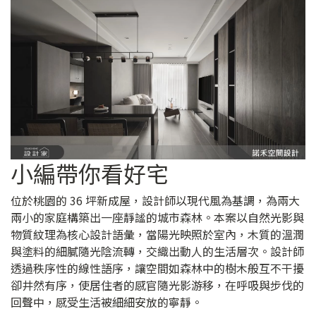
小編帶你看好宅
位於桃園的 36 坪新成屋，設計師以現代風為基調，為兩大
兩小的家庭構築出一座靜謐的城市森林。本案以自然光影與
物質紋理為核心設計語彙，當陽光映照於室內，木質的溫潤
與塗料的細膩隨光陰流轉，交織出動人的生活層次。設計師
透過秩序性的線性語序，讓空間如森林中的樹木般互不干擾
卻井然有序，使居住者的感官隨光影游移，在呼吸與步伐的
回聲中，感受生活被細細安放的寧靜。