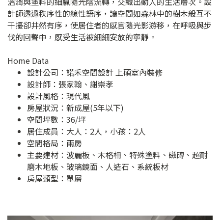
溫潤與塗料的細膩隨光陰流轉，交織出動人的生活層次。設
計師透過秩序性的線性語序，讓空間如森林中的樹木般互不
干擾卻井然有序，使居住者的感官隨光影游移，在呼吸與步
伐的回聲中，感受生活被細細安放的寧靜。
Home Data
設計公司：
諾禾空間設計 上碩室內裝修
設計師：張家翰、謝崇孝
設計風格：現代風
房屋狀況：新成屋(5年以下)
空間坪數：36/坪
居住成員：大人：2人，小孩：2人
空間格局：兩房
主要建材：波麗板、木格柵、特殊塗料、磁磚、超耐
磨木地板、玻璃鏡面、人造石、系統板材
房屋類型：單層