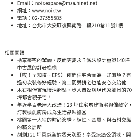
Email：
noir.espace@msa.hinet.net
網址：
www.noir.tw
電話：02-27555585
地址：
台北市大安區復興南路二段210巷11號1樓
相關閱讀
捨棄豪宅的華麗，反而更雋永？減法設計重塑140坪
中古屋的靜奢模樣
【哎！早知道…EP5】 兩間住宅合而為一好麻煩？有
過初次裝修好經驗，第二間雙拼宅也能安心交給他
木石相伴實現慢活起點，步入自然與現代感並具的70
坪都會親子宅！
年近半百老屋大改造！23 坪住宅增建衛浴與儲藏室，
訂製機能廚房成為生活品味擔當
桃園第一大宅的時尚演繹，線性、金屬、與石材交織
的藝文居所
刻劃121 坪質感全齡透天別墅！享受療癒公領域、開