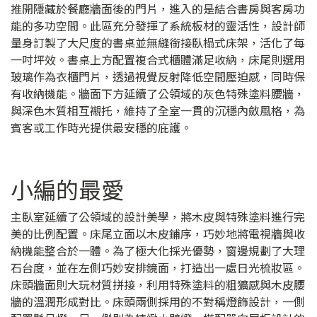
推開隱藏於餐廳牆面後的門片，進入的是結合書房與客房功
能的多功空間。此區充分發揮了系統板材的靈活性，設計師
量身訂製了大尺度的書桌並無縫銜接臥榻式床架，活化了每
一吋坪效。書桌上方配置複合式櫃體滿足收納，床尾則選用
玻璃作為衣櫃門片，透過視覺反射降低空間壓迫感，同時保
有收納機能。牆面下方延續了公領域的灰色特殊塗料腰牆，
與深色木質相互襯托，維持了全室一貫的沉穩內斂風格，為
賓客或工作時光提供最安穩的庇護。
小編的最愛
主臥室延續了公領域的設計美學，將木皮與特殊塗料進行完
美的比例配置。床尾立面以木皮鋪序，巧妙地將電視牆與收
納機能整合於一體。為了極大化採光優勢，窗邊規劃了大理
石台度，並在左側巧妙安排鏡面，打造出一處日光梳妝區。
床頭牆面則大玩材質拼接，利用特殊塗料的粗獷感與木皮腰
牆的溫潤形成對比。床頭兩側採用的不對稱燈飾設計，一側