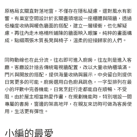
原格局玄關直對落地窗，不僅存在隱私疑慮，還對風水有影
響。有巢室空間設計於玄關盡頭增設一座櫃體與隔牆，透過
低檯度收納與暖色牆面的搭配，建立一層緩衝，也化解疑
慮。再往內走木格柵所鋪陳的牆面映入眼簾，純粹的畫面構
成，點綴兩張木質長凳與椅子，溫柔的迎接歸家的人們。
同時動線也在此分流，往右即可進入廚房，往左則是進入客
廳。客廳設計捨去傳統電視牆配置，改以大量收納櫃填滿。
門片與開放的搭配，提供海量收納與展示，中央留白則提供
日常更多的可能。廚房選用白色廚具跳色，一字型排列在最
小的坪數中完善機能，日常烹飪行走都能自在順暢、不受
阻。由於屋主相當熱愛作畫，在規劃機能時，特別增設一間
專屬的書房，窗邊的架高地坪，在親友來訪時可做為客房使
用，生活更有彈性。
小編的最愛