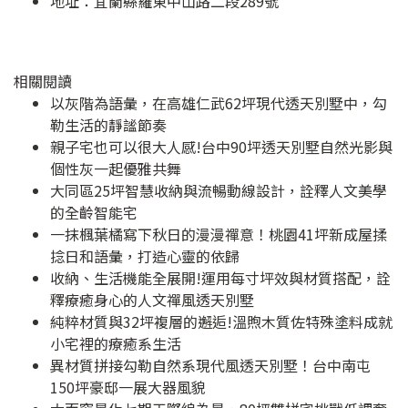
地址：
宜蘭縣羅東中山路二段289號
相關閱讀
以灰階為語彙，在高雄仁武62坪現代透天別墅中，勾
勒生活的靜謐節奏
親子宅也可以很大人感!台中90坪透天別墅自然光影與
個性灰一起優雅共舞
大同區25坪智慧收納與流暢動線設計，詮釋人文美學
的全齡智能宅
一抹楓葉橘寫下秋日的漫漫禪意！桃園41坪新成屋揉
捻日和語彙，打造心靈的依歸
收納、生活機能全展開!運用每寸坪效與材質搭配，詮
釋療癒身心的人文禪風透天別墅
純粹材質與32坪複層的邂逅!溫煦木質佐特殊塗料成就
小宅裡的療癒系生活
異材質拼接勾勒自然系現代風透天別墅！台中南屯
150坪豪邸一展大器風貌