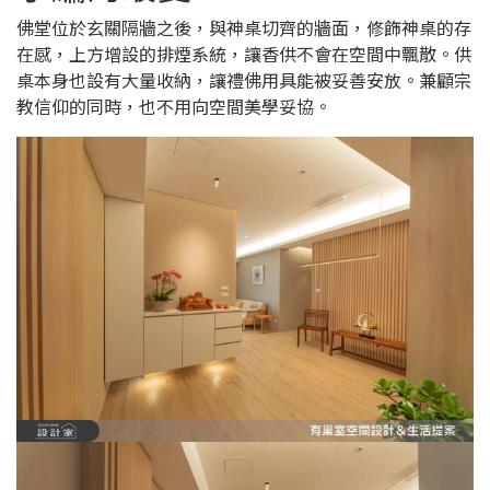
佛堂位於玄關隔牆之後，與神桌切齊的牆面，修飾神桌的存
在感，上方增設的排煙系統，讓香供不會在空間中飄散。供
桌本身也設有大量收納，讓禮佛用具能被妥善安放。兼顧宗
教信仰的同時，也不用向空間美學妥協。