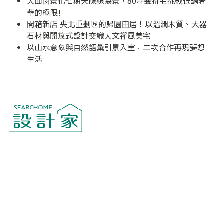
大面窗景化七期天際線為景，80坪雙拼宅挑戰低調奢
華的極限!
開箱新店 央北重劃區的歸園田居！以溫潤木質、大器
石材與開放式設計交織人文禪風美宅
以山水意象與自然語彙引景入室，二次合作再現夢想
生活