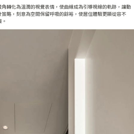
稜角轉化為溫潤的視覺表情，使曲線成為引導視線的軌跡，讓動
計策略，刻意為空間保留呼吸的餘裕，使居住體驗更顯從容不
興。