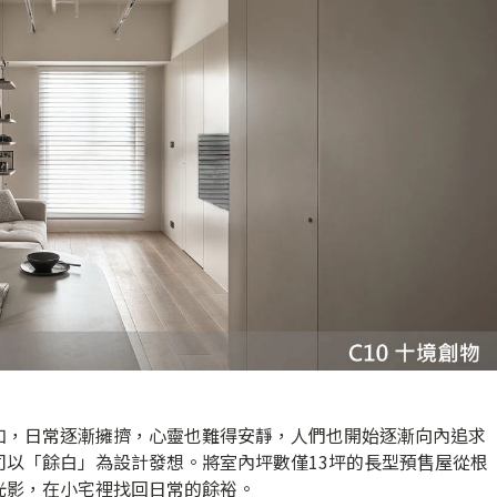
加，日常逐漸擁擠，心靈也難得安靜，人們也開始逐漸向內追求
司以「餘白」為設計發想。將室內坪數僅13坪的長型預售屋從根
光影，在小宅裡找回日常的餘裕。