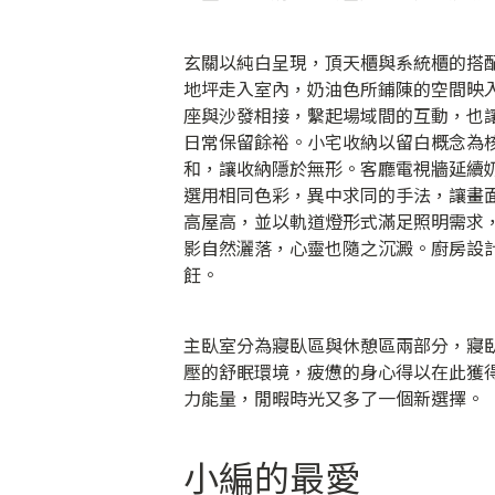
玄關以純白呈現，頂天櫃與系統櫃的搭
地坪走入室內，奶油色所鋪陳的空間映
座與沙發相接，繫起場域間的互動，也
日常保留餘裕。小宅收納以留白概念為
和，讓收納隱於無形。客廳電視牆延續
選用相同色彩，異中求同的手法，讓畫
高屋高，並以軌道燈形式滿足照明需求
影自然灑落，心靈也隨之沉澱。廚房設
飪。
主臥室分為寢臥區與休憩區兩部分，寢
壓的舒眠環境，疲憊的身心得以在此獲
力能量，閒暇時光又多了一個新選擇。
小編的最愛