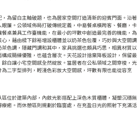
配，為留白主軸破題，也為居家空間打造清新的迎賓門面。沿著
入眼簾。公領域佈局打破傳統定義，中島餐桌橫跨客、餐廳，卡
讓餐桌兼具工作臺機能，在最小的坪數中創造最完善的機能，為
核心，藉由樑下餘裕增設櫃體並以奶茶色包覆，巧妙與大空間調
奶茶色調，隱藏門調和其中，家具挑選也頗具巧思，相異材質以
面構成簡練優雅，也蘊含層次。天花設計捨棄降板設計，保留最
，餘白讓小宅空間感全然綻放。當居者在公私領域之間穿梭，光
計為二字型排列，輕淺色彩放大空間感，坪數有限也能從容烹
臥區位於建築內部，內斂光影搭配上深色木質櫃體，凝塑沉穩無
得療癒。而休憩區則規劃於臨窗處，在充盈日光的照射下充滿活