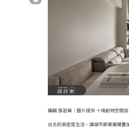
編輯 張若蓁｜圖片提供 十境創物空間
台北的高密度生活，讓城市節奏層層疊