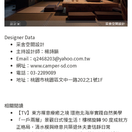
Designer Data
采舍空間設計
主持設計師：楊詩韻
Email：
q2468203@yahoo.com.tw
網址：
www.camper-sd.com
電話：03-2289089
地址：
桃園市桃園區文中一路202之1號1F
相關閱讀
【TV】東方禪意療癒之境 環抱北海岸實踐自然美學
「一戶兩層」景觀日式慢生活！樓梯旋轉 90 度成就方
正格局，清水模與綠意共築退休夫妻恬靜日常