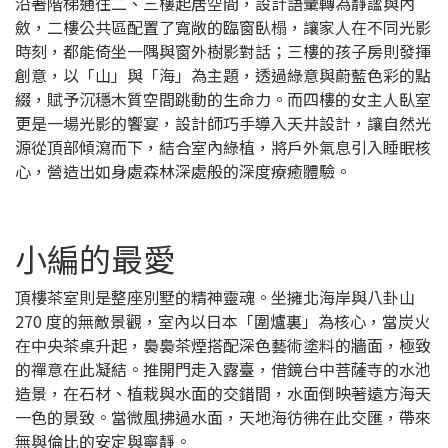
沿著階梯通往二、三樓起居空間，設計語彙轉為靜謐與內
斂，二樓公共區配置了寬敞的臨窗臥榻，讓家人在不同光影
時刻，都能倚坐一隅與窗外樹影對話；三樓的孩子房則發揮
創意，以「山」與「海」為主題，透過綠意與蔚藍色彩的點
綴，賦予沉穩木質空間跳動的生命力。而四樓的女主人臥室
更是一場光影的饗宴，設計師巧手導入天井設計，讓自然光
源從頂部傾瀉而下，結合室內綠植，將戶外氣息引入睡眠核
心，營造出如身處森林深處般的深度療癒體驗。
小編的最愛
頂樓茶室則是整座別墅的精神靈魂。坐擁北海岸與八卦山
270 度的無敵景觀，室內以日本「圍爐裏」為核心，當炭火
在中央茶桌升起，裊裊茶煙搭配深色藝術塗料的牆面，極致
的禪意在此凝結。推開門走入露臺，借鏡台中菩薩寺的水池
造景，在石材、植栽與水面的交錯間，水面倒映著遠方海天
一色的景致。當微風拂過水面，天地海彷彿在此交匯，帶來
無與倫比的安定與寧靜。