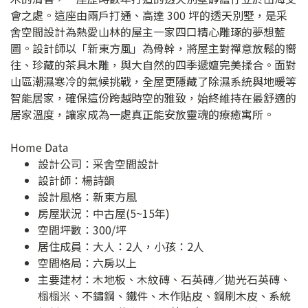
會之處。這座由兩戶打通、高達 300 坪的透天別墅，是采
舍空間設計為熱愛山林的屋主一家四口精心雕琢的夢想藍
圖。設計師以「新東方風」為骨幹，將屋主對禪意放鬆的嚮
往、珍藏的茶具木雕，與大自然的四季遞嬗完美揉合。面對
山區潮濕寒冷的氣候挑戰，全屋更隱藏了除濕系統與地暖等
智能居家，確保這份跨越時空的雅致，始終維持在最舒適的
居家溫度，讓家成為一處真正能安放靈魂的療癒寓所。
Home Data
設計公司：
采舍空間設計
設計師：楊詩韻
設計風格：新東方風
房屋狀況：中古屋(5~15年)
空間坪數：300/坪
居住成員：大人：2人，小孩：2人
空間格局：六房以上
主要建材：木地板、木紋磚、石英磚／拋光石英磚、
榻榻米、不鏽鋼、鐵件、木作貼皮、鋼刷木皮、系統