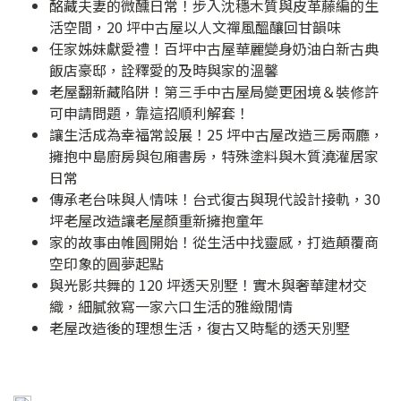
酩藏夫妻的微醺日常！步入沈穩木質與皮革藤編的生
活空間，20 坪中古屋以人文禪風醞釀回甘韻味
任家姊妹獻愛禮！百坪中古屋華麗變身奶油白新古典
飯店豪邸，詮釋愛的及時與家的溫馨
老屋翻新藏陷阱！第三手中古屋局變更困境＆裝修許
可申請問題，靠這招順利解套！
讓生活成為幸福常設展！25 坪中古屋改造三房兩廳，
擁抱中島廚房與包廂書房，特殊塗料與木質澆灌居家
日常
傳承老台味與人情味！台式復古與現代設計接軌，30
坪老屋改造讓老屋顏重新擁抱童年
家的故事由帷圓開始！從生活中找靈感，打造顛覆商
空印象的圓夢起點
與光影共舞的 120 坪透天別墅！實木與奢華建材交
織，細膩敘寫一家六口生活的雅緻閒情
老屋改造後的理想生活，復古又時髦的透天別墅