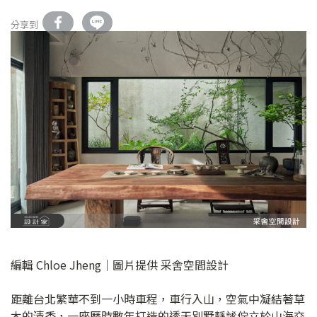
分享到
編輯 Chloe Jheng｜圖片提供 采舍空間設計
距離台北繁華不到一小時車程，車行入山，空氣中凝結著草
木的清香，一座歷時數年打造的透天別墅靜謐佇立於山海交