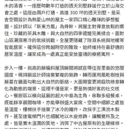
木的清香，一座歷時數年打造的透天別墅靜謐佇立於山海交
會之處。這座由兩戶打通、高達 300 坪的透天別墅，是采
舍空間設計為熱愛山林的屋主一家四口精心雕琢的夢想藍
圖。設計師以「新東方風」為骨幹，將屋主對禪意放鬆的嚮
往、珍藏的茶具木雕，與大自然的四季遞嬗完美揉合。面對
山區潮濕寒冷的氣候挑戰，全屋更隱藏了除濕系統與地暖等
智能居家，確保這份跨越時空的雅致，始終維持在最舒適的
居家溫度，讓家成為一處真正能安放靈魂的療癒寓所。
步入一樓，挑高的藤編斜屋頂瞬間將感官帶往峇里島的悠閒
國度。楊詩韻設計師捨棄繁複的裝飾，轉而運用風乾樹枝與
藤蔓在牆面勾勒出大自然的脈絡，大面開窗更將庭院綠意轉
化為動態的端景，這裡不僅是家，更是熱情好客的社交核
心。餐廚區以橫向延展的超大中島為主角，串聯多組餐桌，
既能靜享晨間咖啡，亦能舉辦盛大宴席。空間中細節之處皆
是溫度，樓梯扶手捨棄了冰冷的鐵件，改採手工漂流木製
作，甚至連電梯門片也細膩地以木皮修飾，讓觸覺所及之
處，皆是實木溫潤的質地，消弭了中古屋原有的生硬線條。