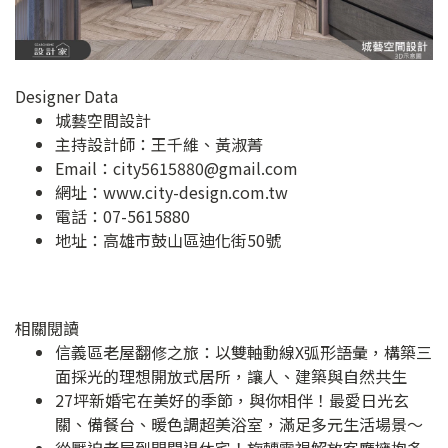
Designer Data
城藝空間設計
主持設計師：王千維、黃淑菁
Email：
city5615880@gmail.com
網址：
www.city-design.com.tw
電話：07-5615880
地址：
高雄市鼓山區迪化街50號
相關閱讀
信義區老屋翻修之旅：以雙軸動線X弧形語彙，構築三
面採光的理想開放式居所，讓人、建築與自然共生
27坪新婚宅在美好的季節，與你相伴！最愛日光玄
關、備餐台、暖色調超美浴室，滿足多元生活場景～