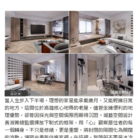
當人生步入下半場，理想的家是能承載歲月、又能輕擁日常
的地方。這間位於高雄核心地帶的老屋，儘管坐擁便利的地
理優勢，卻曾因採光與空間侷限而顯得沉悶。城藝空間設計
黃淑菁總監選擇放下制式的框架，用「心」觀察居住者的每
一個轉身。不只是修繕，更是重塑，將封閉的隔間化為開闊
的流動，讓陽光重新住進家裡。在這裡，無障礙不再是冰冷