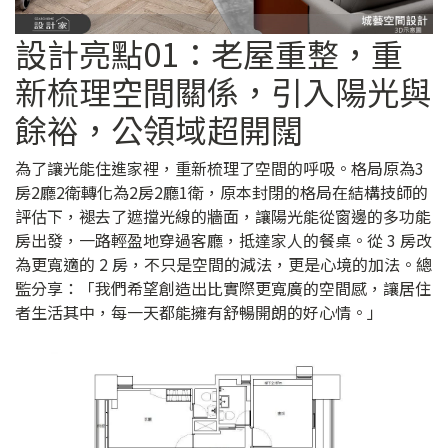
設計亮點01：老屋重整，重
新梳理空間關係，引入陽光與
餘裕，公領域超開闊
為了讓光能住進家裡，重新梳理了空間的呼吸。格局原為3
房2廳2衛轉化為2房2廳1衛，原本封閉的格局在結構技師的
評估下，褪去了遮擋光線的牆面，讓陽光能從窗邊的多功能
房出發，一路輕盈地穿過客廳，抵達家人的餐桌。從 3 房改
為更寬適的 2 房，不只是空間的減法，更是心境的加法。總
監分享：「我們希望創造出比實際更寬廣的空間感，讓居住
者生活其中，每一天都能擁有舒暢開朗的好心情。」