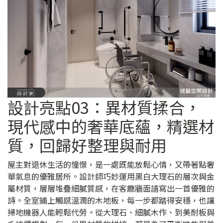
設計亮點03：異材質揉合，
現代感中的奢華底蘊，精選材
質，回歸好整理與耐用
屋主對退休生活的憧憬，是一處既能放鬆心情，又帶著點奢
華氣息的優雅居所。設計師巧妙運用黑白大理石的層次與金
屬材質，層層堆疊細膩質感，在客廳牆面譜寫出一首優雅的
詩。全室鋪上觸感溫潤的木地板，每一步都踏得安穩，也讓
掃地機器人能輕鬆代勞。從大理石、細膩木作、到美耐板與