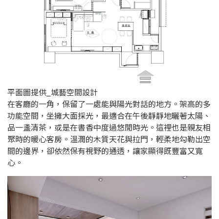
平面圖提供_城藝空間設計
在客廳的一角，保留了一處能與陽光對話的地方。架高的多
功能空間，坐擁大面採光，最適合在午後靜靜地曬著太陽、
品一盞清茶，或是在書香中度過悠閒時光。這裡也是親友相
聚時的暖心客房。溫潤的木質天花與拉門，輕柔地勾勒出空
間的邊界，卻依然保有視野的通透，讓家顯得既豐富又寬
心。