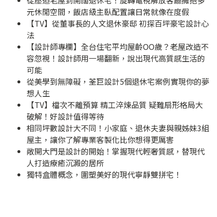
從壓迫老屋到開闊退休宅！旋轉電視解放客廳擁抱多
元休閒空間，飯店級主臥配置讓日常就像在度假
【TV】從董事長的人文退休豪邸 初探百坪豪宅設計心
法
【設計師專欄】全台住宅平均屋齡OO歲？老屋改造不
容忽視！設計師用一場翻新，說出現代高質感生活的
可能
從美學到無障礙，荃巨設計5個退休宅案例實現你的夢
想人生
【TV】檔次不離預算 精工淬煉品質 疑難扇形格局大
破解！好設計值得等待
相同坪數設計大不同！小家庭、退休夫妻與親姊妹3組
屋主，讓你了解專業客製化比你想得更厲害
敞開大門是設計的開始！掌握現代輕奢質感，替現代
人打造療癒沉澱的居所
獨特盒體概念，圍塑美好的現代寧靜雙拼宅！