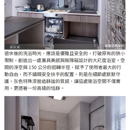
退休後的洗浴時光，應該是優雅且安全的，打破原有的狹小
限制，創造出一處兼具美感與無障礙設計的大尺度浴室。空
間的淨空與 150 公分的迴轉半徑，賦予了使用者最大的行
動自由，而不鏽鋼安全扶手的配置，則是在細節處默默守
護，灰色特殊漆營造靜謐的質感，讓這處衛浴空間不僅實
用，更透著一份高級的恬靜。