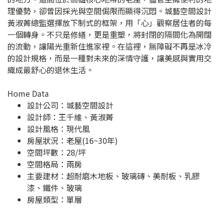
理優勢，卻曾因採光與空間侷限而顯得沉悶。城藝空間設計
黃淑菁總監選擇放下制式的框架，用「心」觀察居住者的每
一個轉身。不只是修繕，更是重塑，將封閉的隔間化為開闊
的流動，讓陽光重新住進家裡。在這裡，無障礙不再是冰冷
的設計規格，而是一種對未來的深情守護，讓美感與實用交
織成最舒心的退休生活。
Home Data
設計公司：
城藝空間設計
設計師：王千維、黃淑菁
設計風格：現代風
房屋狀況：老屋(16~30年)
空間坪數：28/坪
空間格局：兩房
主要建材：超耐磨木地板、玻璃磚、美耐板、乳膠
漆、鐵件、玻璃
房屋類型：單層