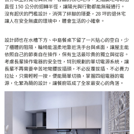
直徑 150 公分的迴轉半徑，讓陽光與行動都能無礙通行。
沒有起伏的門檻設計，消弭了絆腳的隱憂，28 坪的退休宅
讓人在安全無虞的環境中，體會生活的小確幸。
設計師也在水槽下方、中島餐桌下留了一片貼心的空白，少
了櫃體的阻隔，輪椅能溫柔地靠近洗手台與桌面，讓屋主能
依照自己的節奏自在操作，保有生活最珍貴的獨立與從容。
考慮長輩操作電器的安全性，特別規劃的單切電源系統，讓
長輩不再需要辛苦地彎腰拔插頭，不必反覆拔插、不必費力
拉扯，只需輕輕一按，便能簡單切換，掌握四組電器的電
源，化繁為簡的設計，讓餐廚區成了全家最安心的角落。