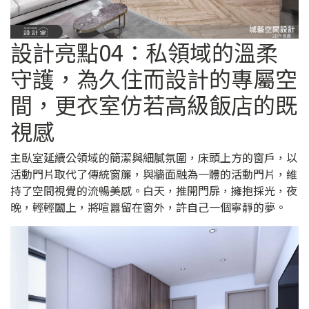
設計亮點04：私領域的溫柔
守護，為久住而設計的專屬空
間，更衣室仿若高級飯店的既
視感
主臥室延續公領域的簡潔與細膩氛圍，床頭上方的窗戶，以
活動門片取代了傳統窗簾，與牆面融為一體的活動門片，維
持了空間視覺的流暢美感。白天，推開門扉，擁抱採光，夜
晚，輕輕闔上，將喧囂留在窗外，許自己一個寧靜的夢。