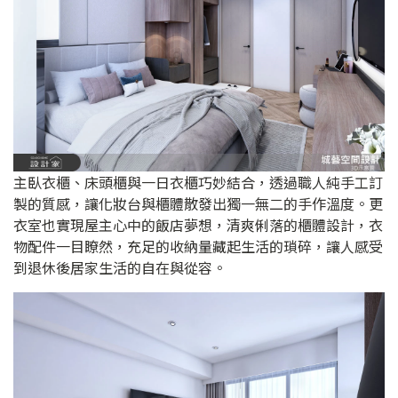
主臥衣櫃、床頭櫃與一日衣櫃巧妙結合，透過職人純手工訂
製的質感，讓化妝台與櫃體散發出獨一無二的手作溫度。更
衣室也實現屋主心中的飯店夢想，清爽俐落的櫃體設計，衣
物配件一目瞭然，充足的收納量藏起生活的瑣碎，讓人感受
到退休後居家生活的自在與從容。