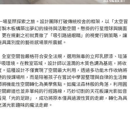
入了一場星際探索之旅。設計團隊打破傳統校舍的框架，以「太空冒
訂製木板構築出夢幻的接待與活動空間。懸掛的行星燈球與鏡面
，更在規劃之初就貫徹了「吸引路過眼睛」的視覺行銷策略，讓
極具識別度的藝術感場景所震撼。
，全室空間皆嚴格符合安全法規，選用無毒的立邦乳膠漆、珪藻
呼吸環境。在教室區域，設計師以溫潤的木質色調為基底，將收
度。這種設計不僅實現了空間最大利用，透過多功能木作收納將
硬的授課場所，而是陪著孩子在嘗試中學習整理與自律的生活舞
師將機能性空間轉化為美學焦點。如魔法森林般的角落，利用圓
空間廊道也並非單純的行經路線，巧妙切割的天花板讓光影如音
看見「光的足跡」，成功將原本僅具過渡性質的走廊，轉化為具
充滿光影趣味的魔法走廊。