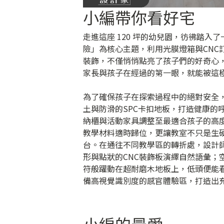
小編帶你看好宅
走進這座 120 坪的幼兒園，彷彿踏
險」為核心主題，利用光膜燈箱與CNC
裝飾，不僅悄悄點亮了孩子們的好奇心
家長與孩子在經過的第一眼，就能被這
為了確保孩子在探索過程中的絕對安全
土與防滑的SPC卡扣地板，打造健康的
納櫃與活動家具調整至最適合孩子的高
教學材料適時歸位，更讓教室不只是生
台。在通往不同教學區的轉折處，設計
形與點狀的CNC裝飾板演繹自然語彙；
符般躍動在超耐磨木地板上，低頭便能
備高視覺識別度的感官體驗區，打造出
小編的最愛