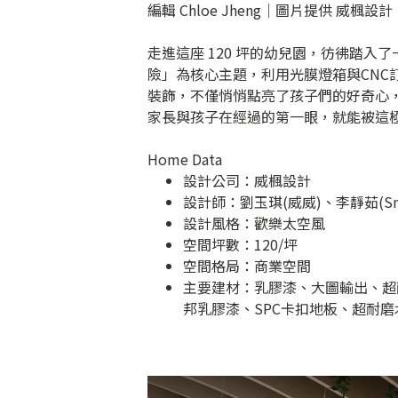
編輯 Chloe Jheng｜圖片提供 威楓設計
走進這座 120 坪的幼兒園，彷彿踏
險」為核心主題，利用光膜燈箱與CNC
裝飾，不僅悄悄點亮了孩子們的好奇心
家長與孩子在經過的第一眼，就能被這
Home Data
設計公司：
威楓設計
設計師：劉玉琪(威威)、李靜茹(Sn
設計風格：歡樂太空風
空間坪數：120/坪
空間格局：商業空間
主要建材：乳膠漆、大圖輸出、超
邦乳膠漆、SPC卡扣地板、超耐