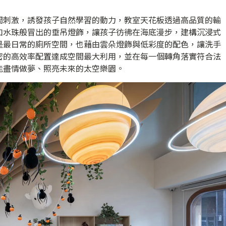
間刺激，誘發孩子自然學習的動力，教室天花板透過高品質的輸
如水珠般冒出的垂吊燈飾，讓孩子彷彿在海底漫步，建構沉浸式
是最日常的廁所空間，也藉由雲朵燈飾與低彩度的配色，讓洗手
密的高效率配置達成空間最大利用，並在每一個轉角落實符合法
能盡情做夢、照亮未來的太空樂園。