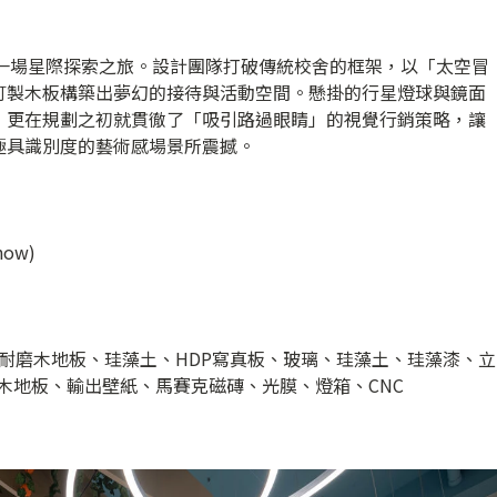
入了一場星際探索之旅。設計團隊打破傳統校舍的框架，以「太空冒
訂製木板構築出夢幻的接待與活動空間。懸掛的行星燈球與鏡面
，更在規劃之初就貫徹了「吸引路過眼睛」的視覺行銷策略，讓
極具識別度的藝術感場景所震撼。
ow)
耐磨木地板、珪藻土、HDP寫真板、玻璃、珪藻土、珪藻漆、立
磨木地板、輸出壁紙、馬賽克磁磚、光膜、燈箱、CNC