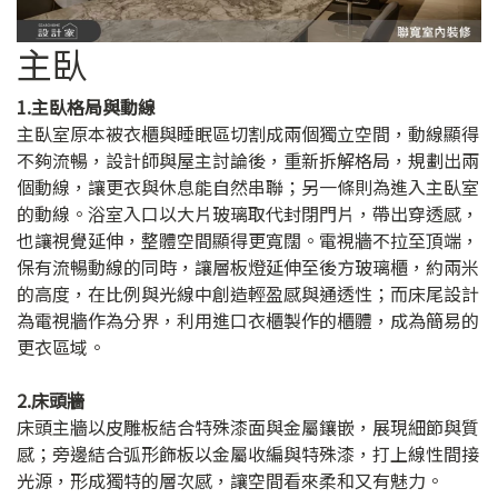
主臥
1.主臥格局與動線
主臥室原本被衣櫃與睡眠區切割成兩個獨立空間，動線顯得
不夠流暢，設計師與屋主討論後，重新拆解格局，規劃出兩
個動線，讓更衣與休息能自然串聯；另一條則為進入主臥室
的動線。浴室入口以大片玻璃取代封閉門片，帶出穿透感，
也讓視覺延伸，整體空間顯得更寬闊。電視牆不拉至頂端，
保有流暢動線的同時，讓層板燈延伸至後方玻璃櫃，約兩米
的高度，在比例與光線中創造輕盈感與通透性；而床尾設計
為電視牆作為分界，利用進口衣櫃製作的櫃體，成為簡易的
更衣區域。
2.床頭牆
床頭主牆以皮雕板結合特殊漆面與金屬鑲嵌，展現細節與質
感；旁邊結合弧形飾板以金屬收編與特殊漆，打上線性間接
光源，形成獨特的層次感，讓空間看來柔和又有魅力。