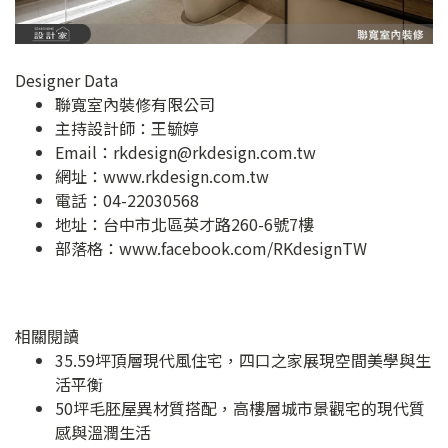
Designer Data
聯寬室內裝修有限公司
主持設計師：王毓婷
Email：
rkdesign@rkdesign.com.tw
網址：
www.rkdesign.com.tw
電話：04-22030568
地址：
台中市北區英才路260-6號7樓
部落格：
www.facebook.com/RKdesignTW
相關閱讀
35.59坪頂層現代風住宅，四口之家展現空間美學與生
活平衡
50坪毛胚屋異材質搭配，高樓層城市景觀宅的現代質
感與溫潤生活