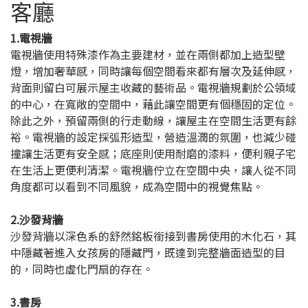
客廳
1.電視牆
電視牆使用特殊漆作為主要建材，並在兩側都加上造型壁
燈，增加奢華感，同時讓每個空間看來都有層次及延伸感，
背面則留白可展示屋主收藏的藝術品。電視牆規劃於公領域
的中心，在寬敞的空間中，藉此讓空間更有個穩固的定位。
除此之外，預留兩側的行走動線，讓屋主在空間生活更有餘
裕。電視牆的設定採弧形造型，營造溫潤的氛圍，也減少碰
撞讓生活更有安全感；底座則使用耐磨的漆料，便利親子宅
在生活上更便利清潔。電視牆佇立在空間中央，讓人從不同
角度都可以看到不同風貌，成為空間中的視覺焦點。
2.沙發背牆
沙發背牆以深色系的舒然銘板銜接到書房使用的木化石，其
中隱藏著進入女孩房的隱藏門，既達到完整牆面造型的目
的，同時也虛化門扇的存在。
3.書房