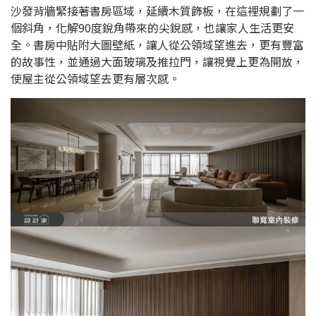
沙發背牆緊接著書房區域，延續木質飾板，在這裡規劃了一
個斜角，化解90度銳角帶來的尖銳感，也讓家人生活更安
全。書房中貼附大圖壁紙，讓人從公領域望進去，更有豐富
的故事性，並通過大面玻璃及推拉門，讓視覺上更為開放，
使屋主從公領域望去更有層次感。