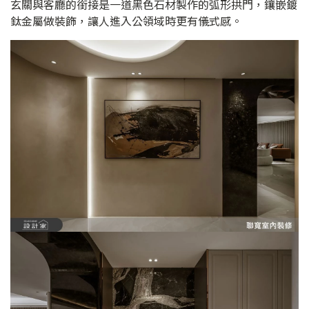
玄關與客廳的銜接是一道黑色石材製作的弧形拱門，鑲嵌鍍
鈦金屬做裝飾，讓人進入公領域時更有儀式感。