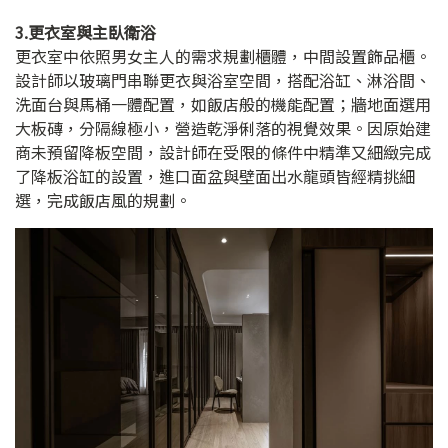
3.更衣室與主臥衛浴
更衣室中依照男女主人的需求規劃櫃體，中間設置飾品櫃。
設計師以玻璃門串聯更衣與浴室空間，搭配浴缸、淋浴間、
洗面台與馬桶一體配置，如飯店般的機能配置；牆地面選用
大板磚，分隔線極小，營造乾淨俐落的視覺效果。因原始建
商未預留降板空間，設計師在受限的條件中精準又細緻完成
了降板浴缸的設置，進口面盆與壁面出水龍頭皆經精挑細
選，完成飯店風的規劃。