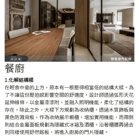
餐廚
1.化解結構樑
在輕食中島的上方，原本有一根壓得相當低的結構大樑。為
了不讓這份壓迫感影響空間的舒適度，設計師透過弧形天花
延伸線條，以金屬漆漆附，並融入照明機能，柔化了結構的
存在。除此之外，大樑下方規劃為收納櫃，透過木質飾板與
黑色防濺背板，作為收納展示櫥櫃，增加實用機能，而兩側
則結合金屬面板規劃為隱藏式冰箱及酒櫃。沿著櫃體再過去
則同樣使用舒然銘板，將進入廚房的門片隱藏。