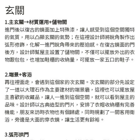
玄關
1.主玄關→材質運用+儲物間
進門後以復古的鏡面加上特殊漆，讓人感受到這個空間獨特
的氣質，用以凸顯玄關的氣勢；在這裡設計師將銳角製作出
弧形修飾，化解一進門銳角帶來的壓迫感。在復古鏡面的門
後方，設計師幫屋主設置了儲物間，不僅可以擺放外出的衣
物跟包包，也增加鞋櫃的收納量，可擺放一家五口的鞋子。
2.端景+客浴
再往裡面走，會遇到這個家的次玄關。次玄關的部分先設定
了一道以大理石作為主要建材的端景牆，這裡也可以擺放屋
主喜歡的收藏品，讓人一進到這個空間，就可以看到屋主的
品味。設計師以古典造型的門片，安排了衣帽收納櫃有完善
機能，朋友來訪時衣物也有個歸處，同時規劃了一間客用衛
浴，旁邊是大面的穿衣鏡，讓生活更有餘裕。
3.弧形拱門