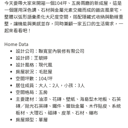
今天要帶大家來開箱一個104坪、五房兩廳的新成屋，這是
一個運用深色調、石材與金屬元素交織而成的飯店風豪宅，
整體以弧形語彙柔化大尺度空間，搭配隱藏式收納與動線重
整，讓機能與美感並存，同時兼顧一家五口的生活需求，一
起來看看吧！
Home Data
設計公司：
聯寬室內裝修有限公司
設計師：王毓婷
設計風格：現代風
房屋狀況：毛胚屋
空間坪數：104/坪
居住成員：大人：2人，小孩：3人
空間格局：五房
主要建材：油漆、花磚、壁紙、海島型木地板、石英
磚／拋光石英磚、鐵件、鍍鈦金屬、木作貼皮、系統
板材、大理石、磁磚、皮革、石材、繃布
房屋類型：單層