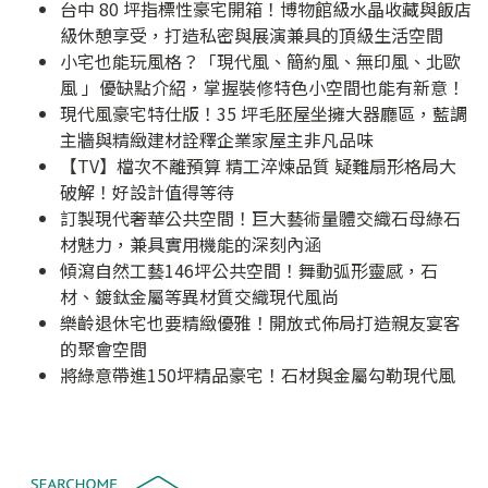
台中 80 坪指標性豪宅開箱！博物館級水晶收藏與飯店
級休憩享受，打造私密與展演兼具的頂級生活空間
小宅也能玩風格？「現代風、簡約風、無印風、北歐
風 」優缺點介紹，掌握裝修特色小空間也能有新意！
現代風豪宅特仕版！35 坪毛胚屋坐擁大器廳區，藍調
主牆與精緻建材詮釋企業家屋主非凡品味
【TV】檔次不離預算 精工淬煉品質 疑難扇形格局大
破解！好設計值得等待
訂製現代奢華公共空間！巨大藝術量體交織石母綠石
材魅力，兼具實用機能的深刻內涵
傾瀉自然工藝146坪公共空間！舞動弧形靈感，石
材、鍍鈦金屬等異材質交織現代風尚
樂齡退休宅也要精緻優雅！開放式佈局打造親友宴客
的聚會空間
將綠意帶進150坪精品豪宅！石材與金屬勾勒現代風