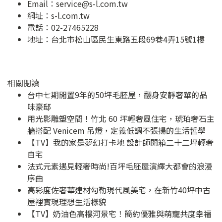
Email：
service@s-l.com.tw
網址：
s-l.com.tw
電話：02-27465228
地址：
台北市松山區民生東路五段69巷4弄15號1樓
相關閱讀
台中七期閒置9年的50坪毛胚屋，翻身安靜奢華的品
味豪邸
用光影雕塑空間！竹北 60 坪輕奢風住宅，琥珀奢石主
牆搭配 Venicem 吊燈，定義低調不張揚的生活哲學
【TV】我的家是夢幻打卡地 設計師開箱二十二坪輕奢
自宅
法式元素遇見輕奢時尚!百坪毛胚屋演繹大都會的浪漫
序曲
高彩度佐奢華建材勾勒現代風美宅，在新竹40坪中古
屋裡實現理想生活樣貌
【TV】奶油色高樓河景宅！簡約優雅與萌寵共度幸福