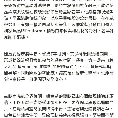
光影折射中呈現淋漓效果。電視主牆選用對花奢石，琥珀結
晶與礦脈紋理在夜晚光影滲出時盡顯奢華，化身客廳視覺焦
點。電視跳脫傳統印象，以水平畫軸般的設計吊掛，存在感
被弱化，有如一幅時間凝結的畫作。客廳軟裝沙發選自義大
利家具品牌Poliform，精緻的布料柔和石材的冷冽，奢華卻
克制不張揚。
開放式餐廚將中島、餐桌T字排列，其餘機能則環繞四周，
形成動線流暢且機能完善的餐廚空間。餐桌上方一盞來自義
大利品牌 Venicem 的設計的燈飾垂釣而下，用餐儀式感瞬
間昇華。同時開放的空間感，讓家長在餐廚忙碌時，也能時
刻注意孩子，日常間更安全安心。
主臥室機能分界鮮明，暖色系的寢臥區由布面紋理鋪陳床頭
牆，予以五感一處舒緩休憩的所在。更衣間以黑玻為櫃體門
片，在隱私與空間感間取得平衡。主衛浴則延續低調奢華，
白色石材鋪敘空間，異紋理拼接帶來視覺張力，簡約而不簡