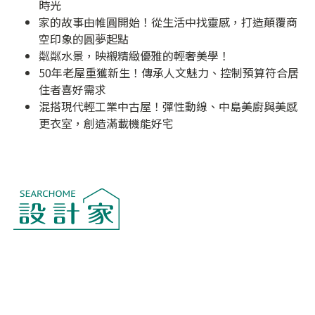
時光
家的故事由帷圓開始！從生活中找靈感，打造顛覆商
空印象的圓夢起點
粼粼水景，映襯精緻優雅的輕奢美學！
50年老屋重獲新生！傳承人文魅力、控制預算符合居
住者喜好需求
混搭現代輕工業中古屋！彈性動線、中島美廚與美感
更衣室，創造滿載機能好宅