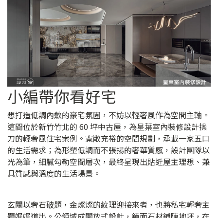
小編帶你看好宅
想打造低調內斂的豪宅氛圍，不妨以輕奢風作為空間主軸。
這間位於新竹竹北的 60 坪中古屋，為星葉室內裝修設計操
刀的輕奢風住宅案例。寬敞充裕的空間規劃，承載一家五口
的生活需求；為形塑低調而不張揚的奢華質感，設計團隊以
光為筆，細膩勾勒空間層次，最終呈現出貼近屋主理想、兼
具質感與溫度的生活場景。
玄關以奢石破題，金燦燦的紋理迎接來者，也將私宅輕奢主
題娓娓道出。公領域成開放式設計，鏡面石材鋪陳地坪，在