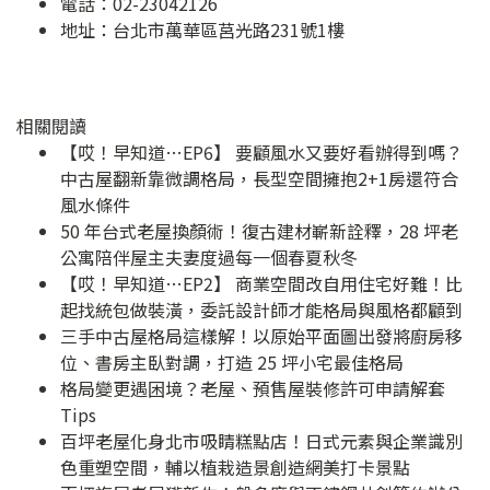
電話：02-23042126
地址：
台北市萬華區莒光路231號1樓
相關閱讀
【哎！早知道…EP6】 要顧風水又要好看辦得到嗎？
中古屋翻新靠微調格局，長型空間擁抱2+1房還符合
風水條件
50 年台式老屋換顏術！復古建材嶄新詮釋，28 坪老
公寓陪伴屋主夫妻度過每一個春夏秋冬
【哎！早知道…EP2】 商業空間改自用住宅好難！比
起找統包做裝潢，委託設計師才能格局與風格都顧到
三手中古屋格局這樣解！以原始平面圖出發將廚房移
位、書房主臥對調，打造 25 坪小宅最佳格局
格局變更遇困境？老屋、預售屋裝修許可申請解套
Tips
百坪老屋化身北市吸睛糕點店！日式元素與企業識別
色重塑空間，輔以植栽造景創造網美打卡景點