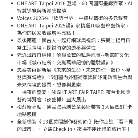
ONE ART Taipei 2026 登場，60 間國際畫廊齊聚、AI
智慧導覽與新賞獎揭曉
Voices 2025在「娛樂世界」中聽見藝術的多元聲音
ONE ART Taipei 2025設計家精選10家藝廊藝術家，
為你的居家收藏增添亮點！
最後兩週！與古人一起打網球與視訊：張簡士揚用日
常生活情境，探討時空的游移與彈性
老派城市再結緣！解鎖萬華的私房風景--新富町文化
市場《城市結所：交織萬華記憶的體驗設計》！
忠泰美術館新展《未來的生命，未來的你─數位、機
器與賽博格》 15組國內外藝術家與團隊開啟新生命與
未來情境的提問、想像與思索
一場夜的盛宴，NIGHT ART FAIR TAIPEI 夜台北國際
藝術博覽會（夜藝博）盛大展出
松菸新亮點！邀民眾共創芒草藝術裝置 3大展區6打卡
地點吸睛
全新樣貌《 13個房間創作藝術節 》陪你走進「看不見
的城市」， 立馬Check in，來場不用出境的旅行吧！