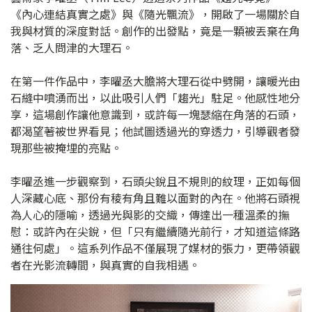
《內心連結真實之處》與《隨光飄流》，開啟了一場關於自
我與材質的深度對話。創作的出發點，竟是一顆被丟棄在角
落、乏人問津的大理石。
在第一件作品中，李曜丞大膽將大理石從中劈開，讓暖光由
石縫中噴湧而出，以此吸引人們「趨光」駐足。他感性地分
享，這場創作讓他意識到，或許每一塊瑟縮在角落的石頭，
都渴望著被世界看見；他試圖透過光的穿透力，引導觀者發
現那些被掩埋的亮點。
李曜丞進一步觀察到，石頭尖銳且不規則的紋理，正如每個
人深藏心底、那份有稜有角且難以面對的內在。他將石頭視
為人心的隱喻，透過光與影的交織，傳達出一種溫柔的撫
慰：或許內在尖銳，但「只有繼續隨光前行，才知道這條路
通往何處」。這系列作品不僅展現了媒材的張力，更帶領觀
者在光影流轉間，與真實的自我相遇。