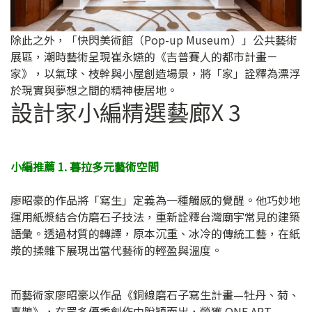
除此之外，「快閃美術館（Pop-up Museum）」公共藝術
展區，潮時藝術呈現崔永嬿的《吉普賽人的都市計畫－
家》，以氣球、枝幹與小屋創造場景，將「家」詮釋為漂浮
於現實與夢想之間的精神棲居地。
設計家小編精選藝廊X 3
小編推薦 1. 暮拉多元藝術空間
廖昭豪的作品將「寫生」定義為一種觸感的覺醒。他巧妙地
運用紙漿結合仿磨石子技法，重新詮釋台灣廟宇常見的建築
語彙。透過材質的轉譯，原本沉重、冰冷的傳統工藝，在紙
漿的揉雜下展現出當代藝術的輕盈與溫度。
而藝術家廖昭豪以作品《銅線磨石子寫生計畫—牡丹、菊、
喜鵲》，在眾多優秀創作中脫穎而出，榮獲 ONE ART