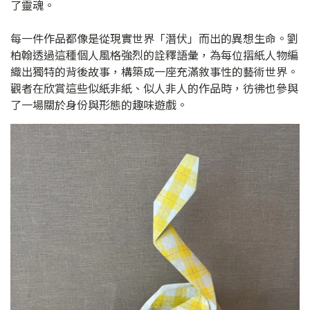
了靈魂。
每一件作品都像是從現實世界「潛伏」而出的異想生命。劉
柏翰透過這種個人風格強烈的詮釋語彙，為每位摺紙人物編
織出獨特的背後故事，構築成一座充滿敘事性的藝術世界。
觀者在欣賞這些似紙非紙、似人非人的作品時，彷彿也參與
了一場關於身份與形態的趣味遊戲。