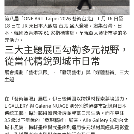
第八屆「ONE ART Taipei 2026 藝術台北」 1 月 16 日至
18 日在 JR 東日本大飯店 台北 盛大登場，邀集台灣、日
本、韓國及香港等 61 家指標畫廊，呈現亞太藝術市場的多
元活力。
三大主題展區勾勒多元視野，
從當代精銳到城市日常
展會規劃「藝術無限」、「發現藝術」與「媒體藝術」三大
主題。
在「藝術無限」展區，伊日後樂園以跨媒材探索夢境張力，
L GALLERY 與 Galerie NUAGE 則分別透過都市記憶與日本
傳統工藝，探討藝術如何滲透並豐富日常生活。而在專注
35 歲以下新銳的「發現藝術」展區，Aile Gallery 勾勒台北
城市風貌，梅軒畫廊與弎畫廊則運用多元媒材與經典電影靈