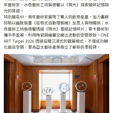
年藝術家，水色藝術工坊吳德馨以《殞光》探索破碎記憶與
光的質感。
特別展區中，青年藝術家展現了驚人的創意能量。加力畫廊
邱馳以幽默裝置《投幣式自動理髮機》反思人與物關係；水
色藝術工坊吳德馨透過《殞光》重組記憶碎片；索卡藝術則
攜手李盈蓁，利用陶瓷與繪畫交織出流動的空間景致。ONE
ART Taipei 2026 透過這種沉浸式的觀展模式，不僅成功轉
化飯店空間，更為亞太藝術產業樹立了嶄新的里程碑。