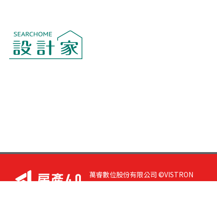
萬睿數位股份有限公司 ©VISTRON
DIGITAL All Right Reserved. 若您有任
何意見或指教，請與
我們聯絡
|
隱私
權政策