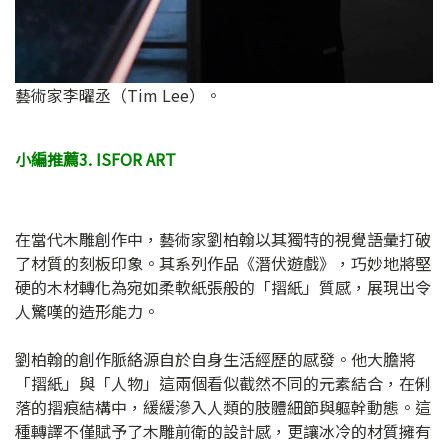
藝術家李曜丞（Tim Lee）。
小編推薦3. ISFOR ART
在當代木雕創作中，藝術家劉柏翰以其獨特的視覺語彙打破
了材質的刻板印象。其系列作品《潛伏遊戲》，巧妙地將堅
硬的木材轉化為宛如柔軟紙張般的「摺紙」質感，展現出令
人驚嘆的造形能力。
劉柏翰的創作脈絡源自於自身生活經歷的感發。他大膽將
「摺紙」與「人物」這兩個看似截然不同的元素結合，在俐
落的摺痕結構中，緩緩滲入人類的肢體細節與軀幹動態。這
種轉譯不僅賦予了木雕前衛的設計感，更讓冰冷的材質擁有