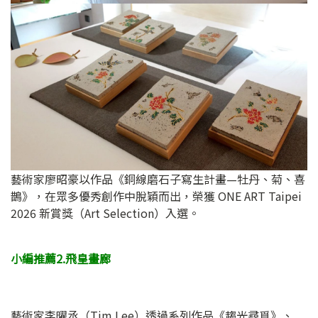
藝術家廖昭豪以作品《銅線磨石子寫生計畫—牡丹、菊、喜
鵲》，在眾多優秀創作中脫穎而出，榮獲 ONE ART Taipei
2026 新賞獎（Art Selection）入選。
小編推薦2.飛皇畫廊
藝術家李曜丞（Tim Lee）透過系列作品《趨光尋覓》、