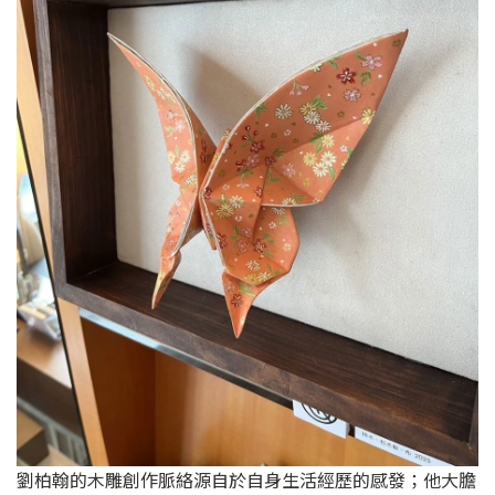
劉柏翰的木雕創作脈絡源自於自身生活經歷的感發；他大膽