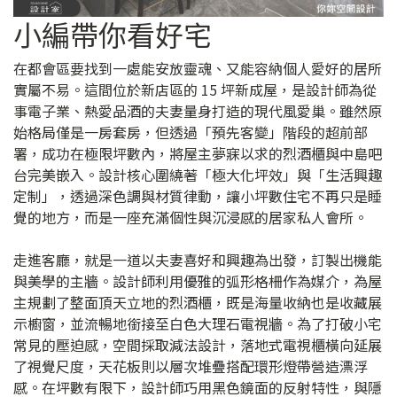
小編帶你看好宅
在都會區要找到一處能安放靈魂、又能容納個人愛好的居所
實屬不易。這間位於新店區的 15 坪新成屋，是設計師為從
事電子業、熱愛品酒的夫妻量身打造的現代風愛巢。雖然原
始格局僅是一房套房，但透過「預先客變」階段的超前部
署，成功在極限坪數內，將屋主夢寐以求的烈酒櫃與中島吧
台完美嵌入。設計核心圍繞著「極大化坪效」與「生活興趣
定制」，透過深色調與材質律動，讓小坪數住宅不再只是睡
覺的地方，而是一座充滿個性與沉浸感的居家私人會所。
走進客廳，就是一道以夫妻喜好和興趣為出發，訂製出機能
與美學的主牆。設計師利用優雅的弧形格柵作為媒介，為屋
主規劃了整面頂天立地的烈酒櫃，既是海量收納也是收藏展
示櫥窗，並流暢地銜接至白色大理石電視牆。為了打破小宅
常見的壓迫感，空間採取減法設計，落地式電視櫃橫向延展
了視覺尺度，天花板則以層次堆疊搭配環形燈帶營造漂浮
感。在坪數有限下，設計師巧用黑色鏡面的反射特性，與隱