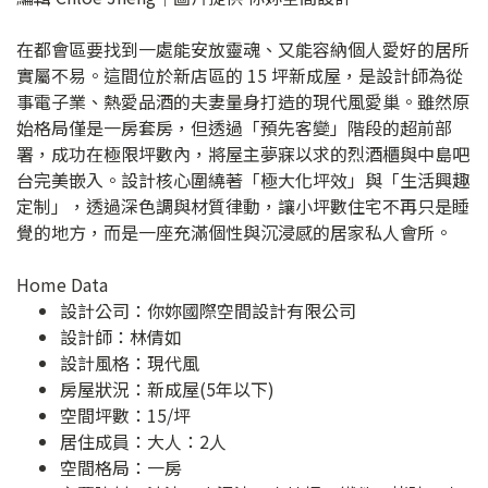
在都會區要找到一處能安放靈魂、又能容納個人愛好的居所
實屬不易。這間位於新店區的 15 坪新成屋，是設計師為從
事電子業、熱愛品酒的夫妻量身打造的現代風愛巢。雖然原
始格局僅是一房套房，但透過「預先客變」階段的超前部
署，成功在極限坪數內，將屋主夢寐以求的烈酒櫃與中島吧
台完美嵌入。設計核心圍繞著「極大化坪效」與「生活興趣
定制」，透過深色調與材質律動，讓小坪數住宅不再只是睡
覺的地方，而是一座充滿個性與沉浸感的居家私人會所。
Home Data
設計公司：
你妳國際空間設計有限公司
設計師：林倩如
設計風格：現代風
房屋狀況：新成屋(5年以下)
空間坪數：15/坪
居住成員：大人：2人
空間格局：一房