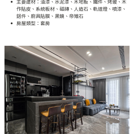
主要建材：油漆、水泥漆、木地板、鐵件、烤玻、木
作貼皮、系統板材、磁磚、人造石、軌道燈、噴漆、
鋁件、廚具貼膜、黑鏡、帝雉石
房屋類型：套房