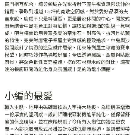
藏門相互配合，讓公領域在光影折射下產生視覺無限延伸的
錯覺，爭取到超越 15 坪的寬敞空間感。對於愛好品酒的夫
妻來說，廚房不只是料理區，更是居家休閒的中心。開放式
廚房結合中島吧台正對著酒櫃，讓取酒與調酒的動線一氣呵
成，吧台檯面選用豐富多變的帝雉石，耐高溫、抗污且抗菌
的特性，完美對應電子業屋主對質感的極致追求。中島與沙
發間設計了精緻的造型鐵件層架，用來陳列屋主珍藏的賽車
模型，同時巧妙作為場域屏風；全區透過黑鏡、金屬與貼膜
廚具，將深色個性貫穿整體，搭配石材與木紋的對比，讓夜
晚的餐廚區隨時能化身為氛圍感十足的時髦小酒館。
小編的最愛
轉入主臥，地坪由磁磚轉換為人字拼木地板，為睡眠區增添
一份厚實的溫潤感。設計師睡眠區將機能單純化，僅保留舒
適的休息環境，並在床尾規劃了令所有人嚮往的獨立更衣
間。內部採取開放式吊掛設計以減低櫃體壓迫，並鑲嵌燈帶