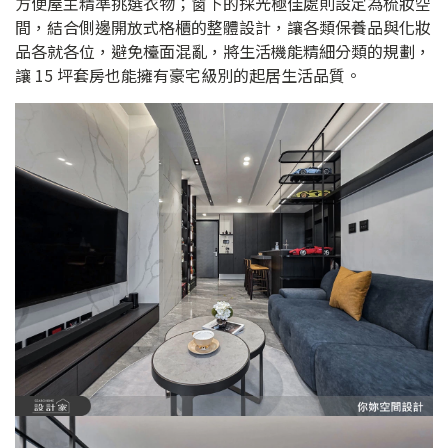
方便屋主精準挑選衣物；窗下的採光極佳處則設定為梳妝空
間，結合側邊開放式格櫃的整體設計，讓各類保養品與化妝
品各就各位，避免檯面混亂，將生活機能精細分類的規劃，
讓 15 坪套房也能擁有豪宅級別的起居生活品質。