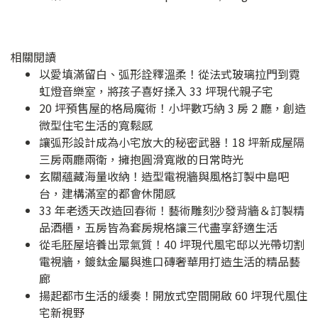
相關閱讀
以愛填滿留白、弧形詮釋溫柔！從法式玻璃拉門到霓
虹燈音樂室，將孩子喜好揉入 33 坪現代親子宅
20 坪預售屋的格局魔術！小坪數巧納 3 房 2 廳，創造
微型住宅生活的寬鬆感
讓弧形設計成為小宅放大的秘密武器！18 坪新成屋隔
三房兩廳兩衛，擁抱圓滑寬敞的日常時光
玄關蘊藏海量收納！造型電視牆與風格訂製中島吧
台，建構滿室的都會休閒感
33 年老透天改造回春術！藝術雕刻沙發背牆＆訂製精
品酒櫃，五房皆為套房規格讓三代盡享舒適生活
從毛胚屋培養出眾氣質！40 坪現代風宅邸以光帶切割
電視牆，鍍鈦金屬與進口磚奢華用打造生活的精品藝
廊
揚起都市生活的緩奏！開放式空間開啟 60 坪現代風住
宅新視野