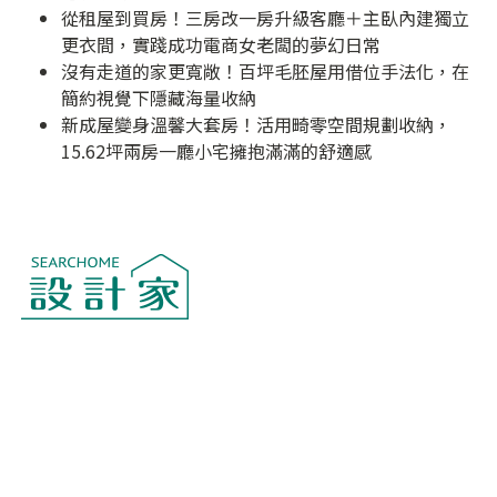
從租屋到買房！三房改一房升級客廳＋主臥內建獨立
更衣間，實踐成功電商女老闆的夢幻日常
沒有走道的家更寬敞！百坪毛胚屋用借位手法化，在
簡約視覺下隱藏海量收納
新成屋變身溫馨大套房！活用畸零空間規劃收納，
15.62坪兩房一廳小宅擁抱滿滿的舒適感