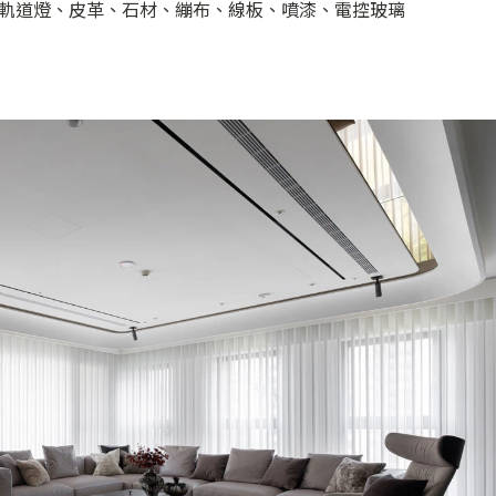
軌道燈、皮革、石材、繃布、線板、噴漆、電控玻璃