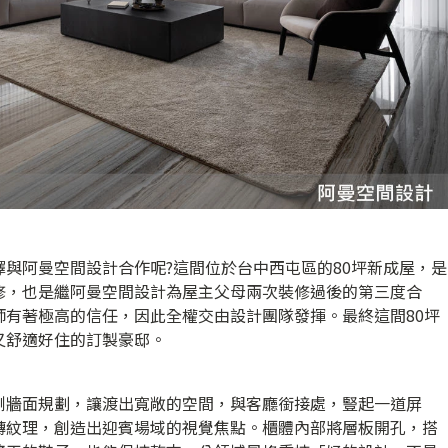
與阿曼空間設計合作呢?這間位於台中西屯區的80坪新成屋，是
修，也是繼阿曼空間設計為屋主父母兩次裝修過後的第三度合
師有著極高的信任，因此全權交由設計團隊發揮。最終這間80坪
又舒適好住的訂製豪邸。
側牆面規劃，讓渡出寬敞的空間，與客廳銜接處，豎起一道屏
磚紋理，創造出迎賓場域的視覺焦點。櫃體內部將層板開孔，搭