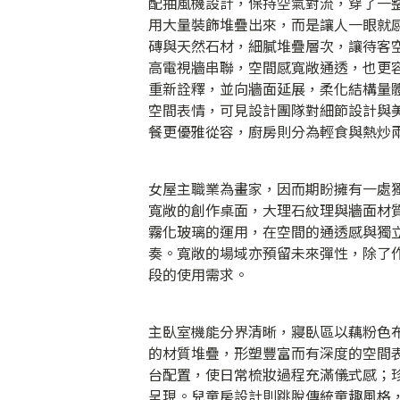
配抽風機設計，保持空氣對流，穿了一
用大量裝飾堆疊出來，而是讓人一眼就
磚與天然石材，細膩堆疊層次，讓待客
高電視牆串聯，空間感寬敞通透，也更
重新詮釋，並向牆面延展，柔化結構量
空間表情，可見設計團隊對細節設計與
餐更優雅從容，廚房則分為輕食與熱炒
女屋主職業為畫家，因而期盼擁有一處
寬敞的創作桌面，大理石紋理與牆面材
霧化玻璃的運用，在空間的通透感與獨
奏。寬敞的場域亦預留未來彈性，除了
段的使用需求。
主臥室機能分界清晰，寢臥區以藕粉色
的材質堆疊，形塑豐富而有深度的空間
台配置，使日常梳妝過程充滿儀式感；
呈現。兒童房設計則跳脫傳統童趣風格