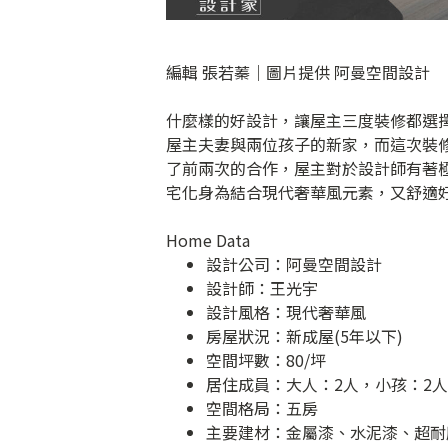
編輯 張若蓁｜圖片提供 阿曼空間設計
什麼樣的好設計，讓屋主三度裝修都選擇
屋主夫妻與兩位孩子的新家，而這次裝
了前兩次的合作，屋主對於設計師有著
宅化身為結合現代奢華風元素，又舒適
Home Data
設計公司：
阿曼空間設計
設計師：王光宇
設計風格：現代奢華風
房屋狀況：新成屋(5年以下)
空間坪數：80/坪
居住成員：大人：2人，小孩：2人
空間格局：五房
主要建材：金屬漆、水泥漆、超耐