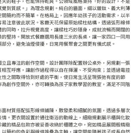
整天的鞋子，也能保持乾爽。公領域風格秉持「好的設計，不是
感覺到質感。」為理念規劃。純白的牆面，綴以鍍鈦、義大利薄
空間簡約而不簡單。在格局上，因應年幼孩子的活動需求，以半
容易注意彼此狀況。客廳天花保留原始樑柱結構，透過弧形線條
體的同時，拉升視覺高度，讓樑柱巧妙隱身，成就流暢而開闊的
美的堅持。開放式餐廳選用長達三米的長桌，讓一家四口一同用
兩部分，避免油煙侵擾，日常用餐聚會之間更有儀式感。
獨立且專注的創作空間。設計團隊除配置辦公桌外，另規劃一張
質相互呼應，讓創作過程得以自在揮灑、不受拘束；並透過電控
立性之間取得恰到好處的平衡，使日常生活呈現張弛有度的節
作為創作空間外，亦可轉換為孩子家教學習的教室，滿足不同階
布面材質搭配弧形線條鋪陳，散發柔和細膩的氛圍，透過多層次
表情。更衣間設置於通往衛浴的動線上，細緻規劃展示櫃與化妝
珍藏的精品包款亦被妥善收納於櫃體之中，宛如精品展間般精緻
，以簡約的色彩與線條堆疊為主軸，讓空間能隨著孩子成長自然