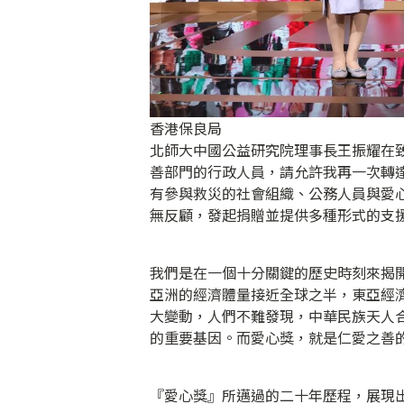
香港保良局
北師大中國公益研究院理事長王振耀在
善部門的行政人員，請允許我再一次轉
有參與救災的社會組織、公務人員與愛
無反顧，發起捐贈並提供多種形式的支
我們是在一個十分關鍵的歷史時刻來揭
亞洲的經濟體量接近全球之半，東亞經
大變動，人們不難發現，中華民族天人
的重要基因。而愛心獎，就是仁愛之善
『愛心獎』所邁過的二十年歷程，展現