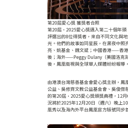
第20屆愛心獎 獲獎者合照
第20屆·2025愛心獎邁入第二十個
評選出的8位得獎者，來自不同文化與
光。他們的故事如同星辰，在黑夜中照
亮、姚基金、魏文斌；中國香港——香
後；海外——Peggy Dulany（美
後，鳳凰衞視與全球華人媒體紛紛報導
由港澳台灣慈善基金會愛心獎主辦，鳳
公益、吳修齊文教公益基金會、吳俊傑
的第20屆·2025愛心獎頒獎典禮，12
況將於2025年12月20日（週六）晚
凰秀以及海內外平台鳳凰官方賬號同步