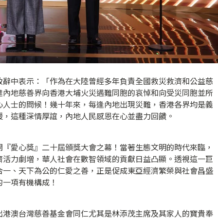
致辭中表示：「作為在大陸曾經多年負責全國救災救濟和公益慈
達內地慈善界向香港大埔火災遇難同胞的哀悼和向受災同胞並所
心人士的問候！幾十年來，每逢內地出現災難，香港各界均是義
援，這種深情厚誼，內地人民感恩在心並盡力回饋。
開『愛心獎』二十屆頒獎大會之幕！當著生態文明的時代來臨，
濟活力劇增，華人社會在數智領域的貢獻日益凸顯。透視這一巨
合一、天下為公的仁愛之善，正是促成東亞經濟繁榮與社會昌盛
的一項有機構成！
出港澳台灣慈善基金會同仁尤其是林添茂主席及其家人的寶貴奉