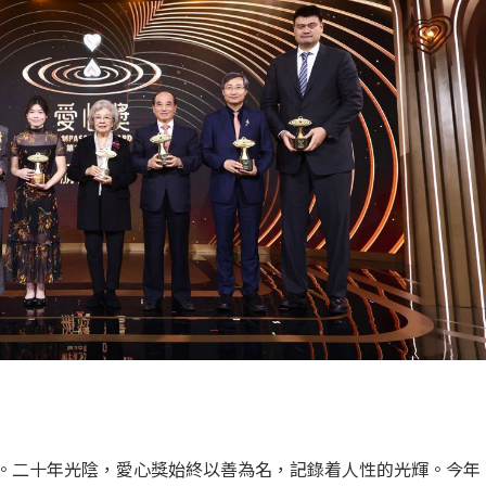
年頭。二十年光陰，愛心獎始終以善為名，記錄着人性的光輝。今年