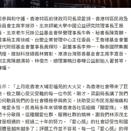
同參與和守護。香港特區前律政司司長梁愛詩、香港特區民政及
委員會主席李焯芬、北京師範大學中國公益研究院理事長王振
清、北京老牛兄妹公益基金會榮譽理事長牛犇、秘書長陳霄鵬、
董事局主席徐威、台塑企業管理中心主任委員、王詹樣基金會董
現代財經基金會董事長黃輝珍、副董事長李伸一、聯泰國際集團
炳煌、鐿鈦科技總裁林寶彰、港澳台灣慈善基金會主席李嘉音、
副主席陳趙滿菊、林俊杰、總理兼曉日春暉公益創始人翟普等，
傳播。
表示：「上月底香港大埔宏福苑的大火災，為香港社會帶來了巨
胞，極之關心受災受難的每一位市民。剛才，梁副局長講了我們
如何動員我們的全社會積極參與救災，扶助受災市民克服傷痛和
、唯愛永恒。民青局多年來領導香港各社區組織『關愛隊』，積
們十分敬佩。這種關愛社群、服務社群的精神，跟我們林添茂主
實是相通的。經過二十年的努力，『愛心獎』的社會認受性和國
團體是越來越多了；評選工作並不容易。每一位『愛心獎』的得