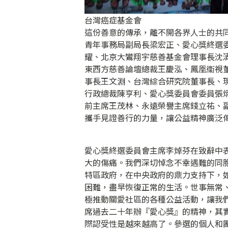
台灣癌症基金會
這份善意的傳承，離不開各界人士的共
青年事務局副局長梁宏正、愛心獎終選
耀、北京大鸞翔宇慈善基金會理事長沈
東西方慈善論壇總裁王慶泓、鳳凰衞視
事長王文淵、台灣綜合研究院董事長、
行政總裁陳亨利、愛心獎委員會委員張
前主席王茂林、永遠榮譽主席錢立祐、
攜手見證善行的力量，讓公益精神廣泛
愛心獎終選委員會主席李焯芬在致辭中
大的傷痛。我們深切悼念不幸遇難的同
特區政府，在中央政府的鼎力支持下，
困難，盡早恢復正常的生活。世事無常
極推動關愛社區的各種公益活動，讓我
席過去二十年辦『愛心獎』的精神，其
際認受性是越來越高了。參選的個人和