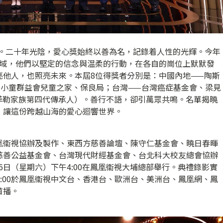
年頭。二十年光陰，愛心獎始終以善為名，記錄着人性的光輝。今年
地域，他們以堅定的信念與温柔的行動，在各自的崗位上默默發
亮他人，也照亮未來。本屆8位得獎者分別是：中國內地——陶斯
港小童群益會兒童之家、保良局；台灣——台灣癌症基金會、梁見
國洛克菲勒家族第四代傳承人）。善行不語，卻引萬眾共鳴。名單揭曉
，讓這份跨越山海的愛心迴響世界。
凰衞視協辦及製作、東西方慈善論壇、陳守仁基金會、曉日春暉
慈善公益基金會、台灣現代財經基金會、台北科大校友總會協辦
月6日（星期六）下午4:00在鳳凰衞視大埔總部舉行。典禮錄影實
上10:00於鳳凰衞視中文台、香港台、歐洲台、美洲台、鳳凰網、鳳
首播。