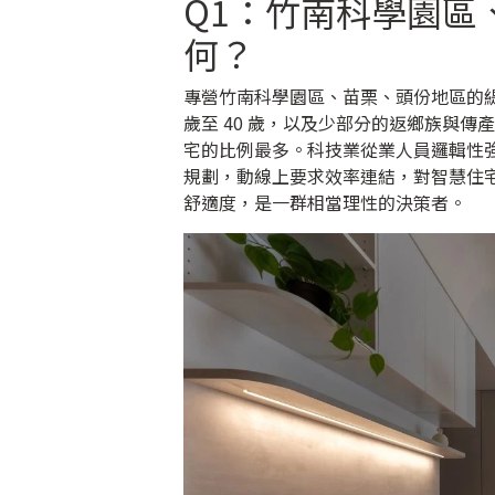
Q1：竹南科學園區
何？
專營竹南科學園區、苗栗、頭份地區的緹
歲至 40 歲，以及少部分的返鄉族與
宅的比例最多。科技業從業人員邏輯性
規劃，動線上要求效率連結，對智慧住
舒適度，是一群相當理性的決策者。