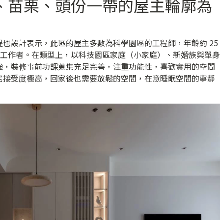
、苗栗、頭份一帶的屋主輪廓為
也設計表示，此區的屋主多數為科學園區的工程師，年齡約 25
傳產工作者。在類型上，以科技園區家庭（小家庭）、新婚族與單身
強，裝修事前功課蒐集充足完善，注重功能性，喜歡實用的空間
宅接受度極高，回家後也需要放鬆的空間，在意睡眠空間的寧靜