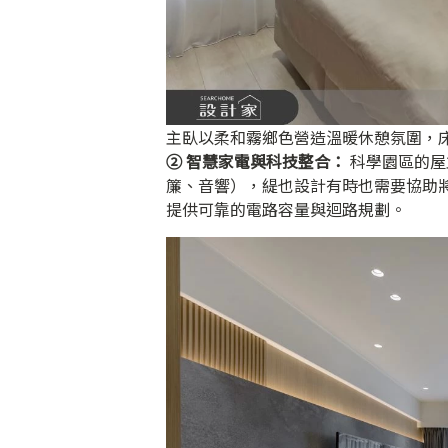
主臥以柔和霧鄉色營造溫暖休憩氛圍，
② 智慧家電與科技整合：
科學園區的屋
簾、音響），緹也設計有時也需要協助
提供可靠的電路容量與迴路規劃。