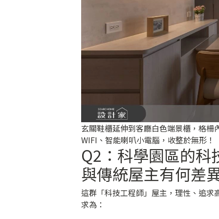
玄關鞋櫃延伸到客廳白色端景櫃，格柵內
WIFI、智能喇叭小電腦，收整於無形！
Q2：科學園區的科
與傳統屋主有何差
這群「科技工程師」屋主，理性、追求
求為：