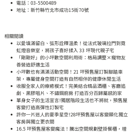
電話：03-5500489
地址：
新竹縣竹北市成功15街70號
相關閱讀
以愛填滿留白、弧形詮釋溫柔！從法式玻璃拉門到霓
虹燈音樂室，將孩子喜好揉入 33 坪現代親子宅
「剛剛好」的小坪數空間利用術：格局調整×寵物友
善營造舒適生活
小坪數也有滿滿活動空間！21 坪預售屋訂製腳踏車
架，專屬健身空間打造有自然相伴的健康休閒生活
收服全家人的療癒模式！完美結合精品酒櫃、客廳追
劇、黑膠唱片、不鏽鋼廚房 打造百分百歸屬感的家
單身女子的生活宣言!獨居階段生活也不將就，預售屋
客變打造高彈性訂製宅
許你一片迷人的夏季星空!28坪預售屋以客變顯化獨立
客房與獨立更衣間
16.5 坪預售屋客變魔法！騰出空間規劃壁掛餐櫃，增