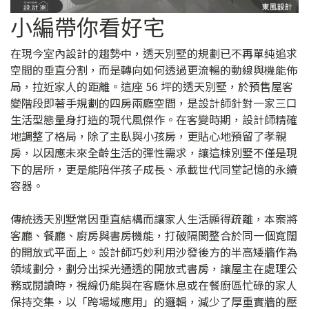
小編帶你看好宅
在現今室內設計的趨勢中，透天別墅的規劃已不再單純追求
空間的垂直分割，而是轉向如何透過更流暢的動線與機能佈
局，拉近家人的距離。這座 56 坪的透天別墅，於預售屋客
變階段即著手規劃的四房兩廳空間，是設計師針對一家三口
生活型態量身打造的現代風傑作。在客變時期，設計師精確
地調整了格局，除了主臥與小孩房，更貼心地預留了孝親
房，以因應未來全齡生活的彈性需求，讓這棟別墅不僅是現
下的居所，更是能陪伴孩子成長、承載世代同堂記憶的永續
容器。
傳統透天別墅常因垂直結構而讓家人生活顯得疏離，本案將
客廳、餐廳、廚房與書房機能，打破隔閡整合於同一個寬闊
的開放式平面上。設計師巧妙利用沙發後方的半高矮牆作為
領域劃分，劃分出採光通透的開放式書房，讓屋主在處理公
務或閱讀時，視線仍能與在客廳休息或在餐廚區忙碌的家人
保持交集，以「跨場域應用」的邏輯，減少了厚重實牆的壓