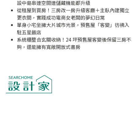
設中島串連空間連儲藏機能都升級
從租屋到買房！三房改一房升級客廳＋主臥內建獨立
更衣間，實踐成功電商女老闆的夢幻日常
單身小宅坐擁大片城市光景，預售屋「客變」彷彿入
駐五星飯店
系統櫃整合玄關收納！24 坪預售屋客變後保留三房不
夠，還能擁有寬敞開放式書房