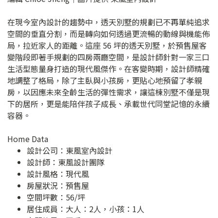
在現今室內設計的趨勢中，透天別墅的規劃已不再單純追求
空間的垂直分割，而是轉向如何透過更流暢的動線與機能佈
局，拉近家人的距離。這座 56 坪的透天別墅，於預售屋客
變階段即著手規劃的四房兩廳空間，是設計師針對一家三口
生活型態量身打造的現代風傑作。在客變時期，設計師精確
地調整了格局，除了主臥與小孩房，更貼心地預留了孝親
房，以因應未來全齡生活的彈性需求，讓這棟別墅不僅是現
下的居所，更是能陪伴孩子成長、承載世代同堂記憶的永續
容器。
Home Data
設計公司：
東風室內設計
設計師：東風設計團隊
設計風格：現代風
房屋狀況：預售屋
空間坪數：56/坪
居住成員：大人：2人，小孩：1人