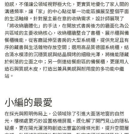
迫感，不僅讓公領域視野極大化，更實質地優化了家人間的
溝通頻率，讓「家」的中心點從單一功能區擴展至整個平面
的生活軸線。針對屋主最在意的收納需求，設計師展現了
「將收納牆體化」的手法，在開放式書房後方的牆面化為公
共區域的主要收納核心，收納櫃牆整合了書櫃、展示櫃與備
餐櫃機能，從客廳延伸至書房的大型系統櫃，提供充足且有
序的藏書與生活雜物存放空間；選用高品質德國系統櫃，結
合清水模漆的沉穩質感與結晶鋼烤的細緻光澤，將機能隱藏
於俐落的立面之中；另一側連結餐廚區的備餐櫃，更運用人
造石與質感木皮，打造出兼具美感與耐用度的多功能中繼
站。
小編的最愛
在採光與照明佈局上，公領域除了引進大面落地窗的自然
光，樓梯處更巧妙設置格柵屏風，既化解了開門見山的隱私
疑慮，更在陽光灑落時創造出豐富的線條光影，提升空間層