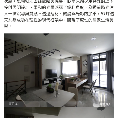
次感。私領域則回歸放鬆與溫馨，臥室床頭採用特殊的上下
投射照明設計，柔和的光暈消弭了銳利角度，為睡前時光注
入一抹沉靜與質感。透過建材、機能與光影的加乘，57坪透
天別墅成功在理性的現代框架中，體現了感性的居家生活美
學。