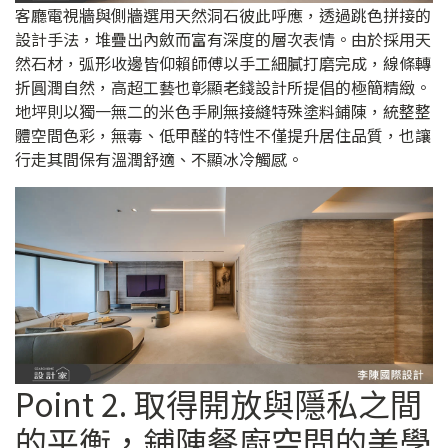
客廳電視牆與側牆選用天然洞石彼此呼應，透過跳色拼接的
設計手法，堆疊出內斂而富有深度的層次表情。由於採用天
然石材，弧形收邊皆仰賴師傅以手工細膩打磨完成，線條轉
折圓潤自然，高超工藝也彰顯老錢設計所提倡的極簡精緻。
地坪則以獨一無二的米色手刷無接縫特殊塗料鋪陳，統整整
體空間色彩，無毒、低甲醛的特性不僅提升居住品質，也讓
行走其間保有溫潤舒適、不顯冰冷觸感。
Point 2. 取得開放與隱私之間
的平衡，鋪陳餐廚空間的美學