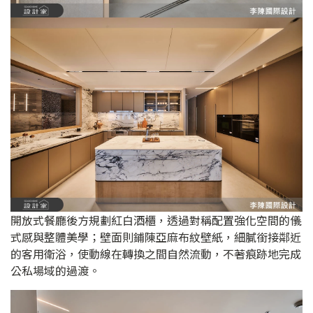
開放式餐廳後方規劃紅白酒櫃，透過對稱配置強化空間的儀
式感與整體美學；壁面則鋪陳亞麻布紋壁紙，細膩銜接鄰近
的客用衛浴，使動線在轉換之間自然流動，不著痕跡地完成
公私場域的過渡。