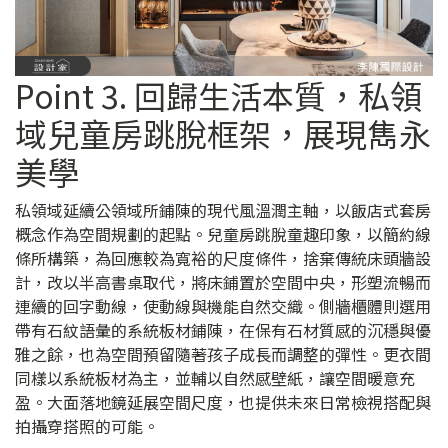
Point 3. 回歸生活本質，私領
域兒童房跳脫框架，展現雋永
美學
私領域延續公領域所鋪陳的現代風溫潤主軸，以飯店式套房
概念作為空間規劃的起點。兒童房跳脫童趣印象，以簡約線
條所構築，為回應較為寬裕的尺度條件，捨棄傳統床頭牆設
計，改以半高書桌取代，將床鋪置於空間中央，形塑流暢而
連續的回字動線，使動線與機能自然交織。側牆櫃體則選用
帶有石紋語彙的系統板材鋪陳，在保有石材質感的沉穩與優
雅之餘，也為空間預留隨著孩子成長而調整的彈性。更衣間
同樣以系統板材為主，並輔以自然感壁紙，讓空間暖意充
盈。大面落地鏡延展空間尺度，也提供未來日常檢視搭配與
拍攝穿搭照的可能。