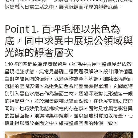
悄然融入日常生活之中，展現低調而深厚的靜奢底蘊。
Point 1. 百坪毛胚以米色為
底，同中求異中展現公領域與
光線的靜奢層次
140坪的空間原為建商保留戶，雖為中古屋，整體屋況依然
呈現毛胚狀態，無常見基礎工程問題須解決。設計師依循屋
主對空間氛圍的偏好，以米色作為全室基調，鋪陳出溫煦而
沉穩的空間表情。為避免同色系堆疊而顯得單調，玄關處特
別引入黑色水磨石作為牆面主材，透過深淺對比形塑第一眼
的視覺重心，並於端景處輔以鏡面點綴，在延展空間尺度的
同時，也巧妙柔化結構樑柱的存在感。面對尺寸與色彩各異
的設備面板，則選擇集中規劃，並以黑玻材質加以覆蓋，使
機能得以隱於畫面之中，維持整體空間的純淨一致。