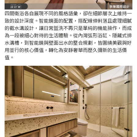
四間衛浴各自展現不同的風格語彙，卻在細節層次上維持一
致的設計深度。智能鏡面的配置，搭配線條俐落且處理細膩
的截水溝設計，讓日常盥洗不再只是單純的機能操作，而成
為一段被細心對待的生活體驗。從內灣弧形浴缸、隱藏式排
水溝槽，到智能鏡與壁面出水的整合規劃，皆圍繞美觀與好
用並行的核心價值，轉化為安靜奢華而歷久彌新的生活價
值。