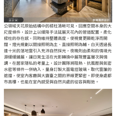
公領域天花原始結構中的樑柱清晰可見，回應空間本身的大
尺度條件，設計上以緩降手法延展天花內的管道配置，柔化
樑柱的存在感，同時維持整體高度，使視覺更顯乾淨而開
闊。燈光規劃以間接照明為主、直接照明為輔，白天透過長
達十米的落地窗引入充沛自然採光，夜晚則由柔和的情境光
源緩緩鋪展，讓日常生活在光影轉換中展現豐富層次與情
調。在居家隱私的考量上，設計團隊將阻熱、抗風壓與氣密
水密等條件一併納入，量身訂製大面電控玻璃，取代窗簾的
遮擋，使室內客廳與大露臺之間的界線更緊密。即使身處都
市高樓，也能在室內感受與自然共處的從容與鬆弛。