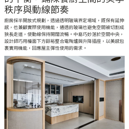
秩序與動線節奏
廚房採半開放式規劃，透過透明玻璃界定場域，既保有延伸
感，也兼顧實際使用機能，通透的玻璃也避免空間被切割成
狹長走道，使動線保持開闊流暢。中島巧妙落於空間中央，
設計師巧用檯面下方餘裕整合電陶爐與升降插座，以美感包
裹實用機能，回應屋主彈性使用的需求。