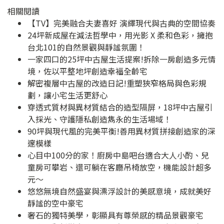
相關閱讀
【TV】完美融合夫妻喜好 演繹現代與古典的空間協奏
24坪新成屋在減法哲學中，用光影 X 柔和色彩，擁抱
台北101的自然景觀與靜謐氛圍！
一家四口的25坪中古屋生活提案!拆除一房創造多元情
境，佐以平整地坪創造幸福全齡宅
解密複層中古屋的改造日記!重塑狹窄格局與色彩規
劃，讓小宅生活更舒心
穿透式質材與異材質結合的造型隔屏，18坪中古屋引
入採光、守護隱私創造雋永的生活場域！
90坪與現代風的完美平衡!善用異材質拼接創造家的深
邃模樣
心目中100分的家！廚房中島吧台適合大人小酌、兒
童房可攀岩、還可躺在客廳吊椅放空，機能設計超多
元～
悠悠無境自然盛宴與漂浮設計的美感意境，成就美好
靜謐的空中豪宅
奢石的獨特美學，彰顯具有尊榮感的精品景觀豪宅