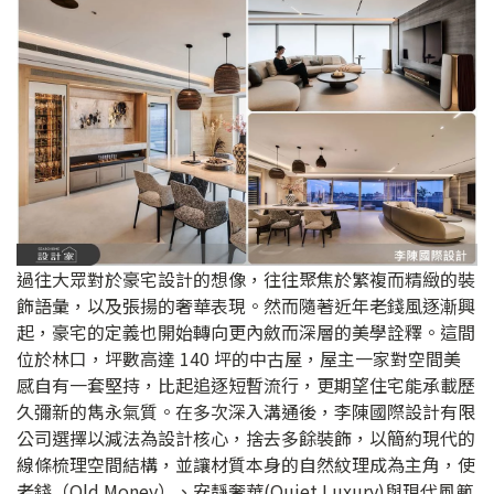
過往大眾對於豪宅設計的想像，往往聚焦於繁複而精緻的裝
飾語彙，以及張揚的奢華表現。然而隨著近年老錢風逐漸興
起，豪宅的定義也開始轉向更內斂而深層的美學詮釋。這間
位於林口，坪數高達 140 坪的中古屋，屋主一家對空間美
感自有一套堅持，比起追逐短暫流行，更期望住宅能承載歷
久彌新的雋永氣質。在多次深入溝通後，李陳國際設計有限
公司選擇以減法為設計核心，捨去多餘裝飾，以簡約現代的
線條梳理空間結構，並讓材質本身的自然紋理成為主角，使
老錢（Old Money）、安靜奢華(Quiet Luxury)與現代風範