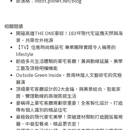
部落格：
indot.pixnet.net/blog
相關閱讀
開箱高雄THE ONE豪邸！183坪現代宅延攬天際與海
景，共築世外桃源
【TV】住進時尚精品宅 專業團隊實踐令人稱羨的
lifestyle
創造多元生活體驗的豪宅客廳！兼具動線延展、美學
工藝及頂極吧檯機能
Outside Green Inside，敦南林蔭人文藝術宅的究極
展演
頂級豪宅客廳設計的2大金鑰，與美景結合、智能家
居、雙環動線的高端質感生活
要稱得上豪宅客廳規劃很重要！全客製化設計，打造
帶有個人識別的精品住宅
最極致的現代豪宅美學！突破建材限制打造圓弧電視
牆、中島型餐桌、精品更衣室！