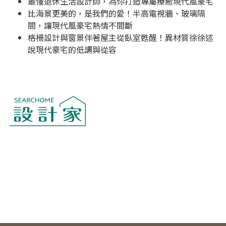
最懂退休生活設計師，為你打造專屬療癒現代風豪宅
比海景更美的，是我們的愛！半高電視牆、玻璃隔
間，讓現代風豪宅熱情不間斷
格柵設計與窗景伴著屋主從臥室甦醒！異材質徐徐述
說現代豪宅的低調與從容