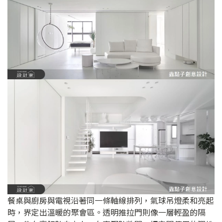
餐桌與廚房與電視沿著同一條軸線排列，氣球吊燈柔和亮起
時，界定出溫暖的聚會區。透明推拉門則像一層輕盈的隔