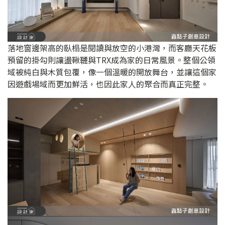
落地窗邊架高的臥榻是閱讀與放空的小港灣，而客廳天花板
預留的掛勾則讓盪鞦韆與TRX成為家的日常風景。整個公領
域被純白與木質包覆，像一個溫暖的開放舞台，並讓這個家
因遊戲場域而更加鮮活，也因此家人的聚合而真正完整。