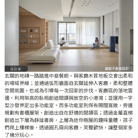
玄關的地磚一路踏進中島餐廚，與客廳木質地板交會出柔和
的場域界線；並通過弧形牆面自玄關延伸入客廳，柔和整體
空間氛圍，也成為引導每一次回家的步伐。客廳區的落地窗
邊，利用架高的臥榻創造閱讀與放空的小港灣；並運用一字
型沙發界定出多功能室。而多功能室則保有開闊寬敞，旁邊
規劃有書櫃層架，創造出自在舒適的閱讀區；透過金屬直梯
創造出下層為靜謐書房，上層為迷你樹屋的趣味量體，孩子
們爬上樓梯後，透過圓孔窺向客廳，笑聲歡快，讓整個家多
了幾分玩心。