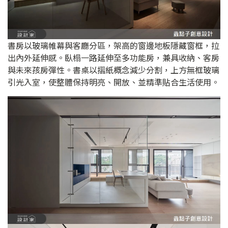
書房以玻璃帷幕與客廳分區，架高的窗邊地板隱藏窗框，拉
出內外延伸感。臥榻一路延伸至多功能房，兼具收納、客房
與未來孩房彈性。書桌以摺紙概念減少分割，上方無框玻璃
引光入室，使整體保持明亮、開放、並精準貼合生活使用。