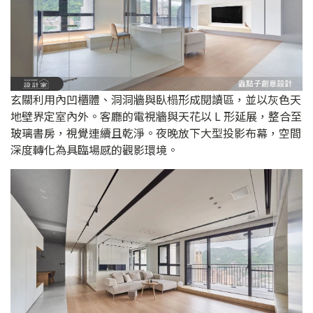
玄關利用內凹櫃體、洞洞牆與臥榻形成閱讀區，並以灰色天
地壁界定室內外。客廳的電視牆與天花以 L 形延展，整合至
玻璃書房，視覺連續且乾淨。夜晚放下大型投影布幕，空間
深度轉化為具臨場感的觀影環境。