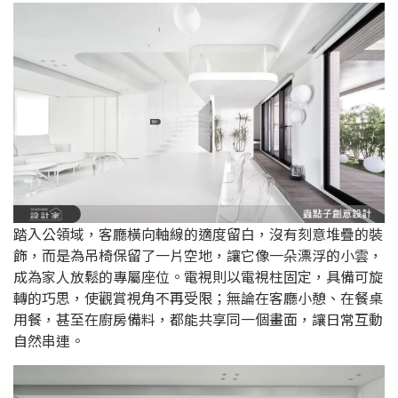
踏入公領域，客廳橫向軸線的適度留白，沒有刻意堆疊的裝
飾，而是為吊椅保留了一片空地，讓它像一朵漂浮的小雲，
成為家人放鬆的專屬座位。電視則以電視柱固定，具備可旋
轉的巧思，使觀賞視角不再受限；無論在客廳小憩、在餐桌
用餐，甚至在廚房備料，都能共享同一個畫面，讓日常互動
自然串連。