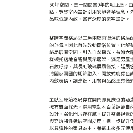
50坪空間，是一間閒置9年的毛胚屋，
點。豐聚室內設計引用安靜奢華理念，
品味低調內斂，富有深度的豪宅設計。
整體空間格局以三房兩廳兩衛浴的格局
的煞氣。因此首先改動衛浴位置，化解
格局展開空間，引入自然採光，有如六
樣襯托落地音響與展示層架，滿足男屋
石紋呼應，與長虹玻璃屏風銜接，延展
將闔家團圓的期許融入。開放式廚房色
內斂表情，讓烹飪、用餐與品酩更有儀
主臥室原始格局存在開門即見床位的疑
擁有雙面採光，選用電動木百葉調節自
設計，弱化門片存在感，提升整體視覺
與穿透特性延展空間尺度，進一步提升
以具彈性的家具為主，兼顧未來多元使