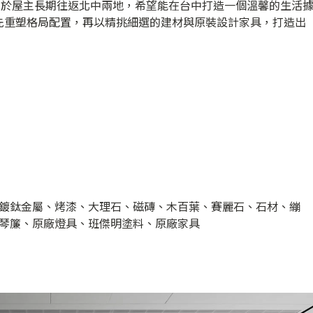
由於屋主長期往返北中兩地，希望能在台中打造一個溫馨的生活
先重塑格局配置，再以精挑細選的建材與原裝設計家具，打造出
鍍鈦金屬、烤漆、大理石、磁磚、木百葉、賽麗石、石材、繃
琴簾、原廠燈具、班傑明塗料、原廠家具