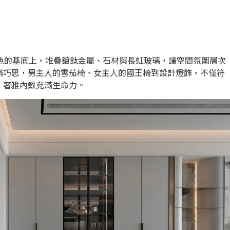
灰色的基底上，堆疊鍍鈦金屬、石材與長虹玻璃，讓空間氛圍層次
滿巧思，男主人的雪茄椅、女主人的國王椅到設計燈飾，不僅符
，奢雅內斂充滿生命力。