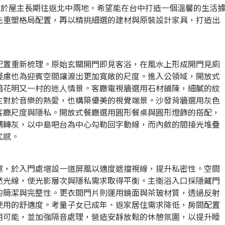
由於屋主長期往返北中兩地，希望能在台中打造一個溫馨的生活
先重塑格局配置，再以精挑細選的建材與原裝設計家具，打造出
配置重新梳理。原始玄關開門即見客浴，在風水上形成開門見廁
疑慮也為迎賓空間讓渡出更加寬敞的尺度。進入公領域，開放式
暗花明又一村的迷人情景。客廳電視牆選用石材鋪陳，細膩的紋
主對於音樂的熱愛，也構築優美的視覺端景。沙發背牆選用灰色
客廳尺度與隱私。開放式餐廳選用圓形餐桌與圓形燈飾的搭配，
調轉灰，以中島吧台為中心勾勒回字動線，而內斂的間接光堆疊
式感。
慮，於入門處增設一道屏風以適度遮擋視線，提升私密性。空間
然光線，使光影層次與隱私需求取得平衡。主衛浴入口採隱藏門
的簡潔與完整性。更衣間門片則運用鏡面與茶玻材質，透過反射
使用的舒適度。考量子女已成年、返家居住需求降低，房間配置
用可能，並加強隔音處理，營造安靜放鬆的休憩氛圍，以提升睡