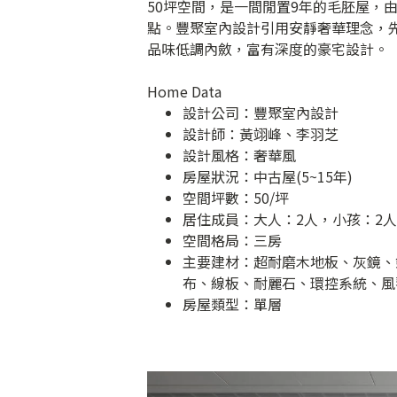
50坪空間，是一間閒置9年的毛胚屋，
點。豐聚室內設計引用安靜奢華理念，
品味低調內斂，富有深度的豪宅設計。
Home Data
設計公司：
豐聚室內設計
設計師：黃翊峰、李羽芝
設計風格：奢華風
房屋狀況：中古屋(5~15年)
空間坪數：50/坪
居住成員：大人：2人，小孩：2人
空間格局：三房
主要建材：超耐磨木地板、灰鏡、
布、線板、耐麗石、環控系統、風
房屋類型：單層