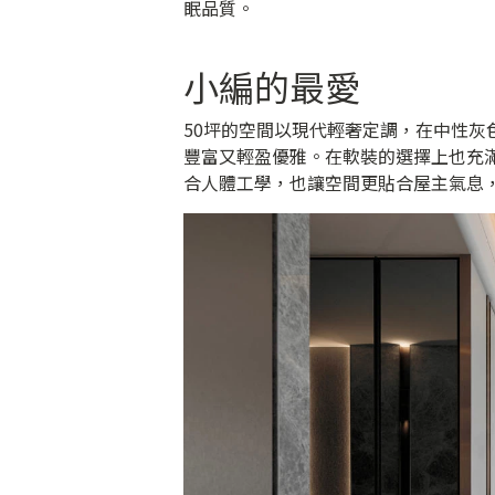
眠品質。
小編的最愛
50坪的空間以現代輕奢定調，在中性
豐富又輕盈優雅。在軟裝的選擇上也充
合人體工學，也讓空間更貼合屋主氣息