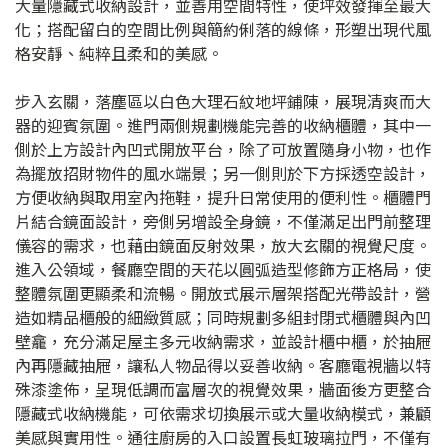
大量隱藏式收納設計，並善用空間特性，使坪效發揮至最大
化；搭配留白的空間比例與簡約俐落的線條，形塑出現代風
格安靜、純粹且柔和的美感。
步入玄關，落塵區以白色大理石紋地坪鋪陳，展現清爽而大
器的迎賓氛圍。進門兩側規劃機能完善的收納櫃體，其中一
側於上方設計內凹式開放平台，除了可放置隨身小物，也作
為擺放招財物件的風水端景；另一側則於下方採透空設計，
方便收納與取用室內拖鞋，提升日常使用的便利性。櫃體門
片結合鏡面設計，旁側另增設全身鏡，不僅滿足出門前整理
儀容的需求，也藉由鏡面反射效果，放大玄關的視覺尺度。
進入公領域，餐廳空間的天花以圓弧造型修飾方正格局，使
整體氛圍更顯柔和流暢。開放式展示層架搭配光帶設計，營
造如精品櫃般的細緻質感；同時規劃多組封閉式櫃體與內凹
壁龕，充分滿足屋主多元收納需求，並設計櫃中櫃，於抽屜
內再隱藏抽屜，讓私人物品得以妥善收納。客廳電視牆以特
殊漆塗佈，呈現低調而富層次的視覺效果，牆面後方更整合
隱藏式收納機能，可依需求切換展示或大量收納模式，兼顧
美感與實用性。通往廚房的入口設置長虹玻璃拉門，不僅有