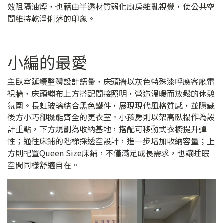
效阻隔油煙，也藉由半透材質弱化廚房雜亂視覺，使公共空
間維持乾淨俐落的印象。
小編的最愛
主臥室延續整體設計語彙，床頭牆以灰色特殊漆呼應客廳電
視牆，床頭繃布上方搭配間接照明，營造溫暖而放鬆的休憩
氛圍。長虹玻璃結合黑色鐵件，展現現代風格質感，並隱藏
後方小巧卻機能齊全的更衣室。小孩房則以架高臥榻作為設
計重點，下方規劃為收納基地，搭配可移動式衣櫥提升彈
性；通往床鋪的階梯採透空設計，進一步增加收納容量；上
方則配置Queen Size床鋪，不僅滿足成長需求，也讓睡眠
空間同樣舒適自在。