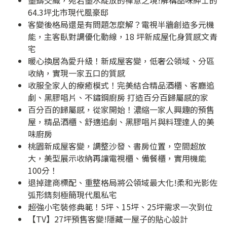
64.3坪北市現代風豪邸
客變後格局還是有問題怎麼解？電視半牆創造多元機
能，主客臥對調優化動線，18 坪新成屋化身質感文青
宅
暖心換居為愛升級！新成屋客變，低奢公領域、分區
收納，實現一家五口的質感
收服全家人的療癒模式！完美結合精品酒櫃、客廳追
劇、黑膠唱片、不鏽鋼廚房 打造百分百歸屬感的家
百分百的歸屬感，從家開始！濃縮一家人興趣的預售
屋，精品酒櫃、舒適追劇、黑膠唱片與料理達人的美
味廚房
桃園新成屋客變，調整沙發、書房位置，空間超放
大，美型展示收納再讓電視櫃、備餐櫃，實用機能
100分！
退掉建商標配、重整格局將公領域最大化!柔和光影佐
弧形鐫刻極簡現代風私宅
超強小宅裝修典範！5坪、15坪、25坪需求一次到位
【TV】27坪預售客變!隱藏一屋子的貼心設計