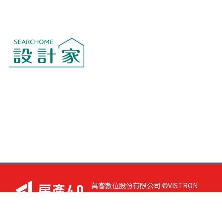
萬睿數位股份有限公司 ©VISTRON
DIGITAL All Right Reserved. 若您有任
何意見或指教，請與
我們聯絡
|
隱私
權政策