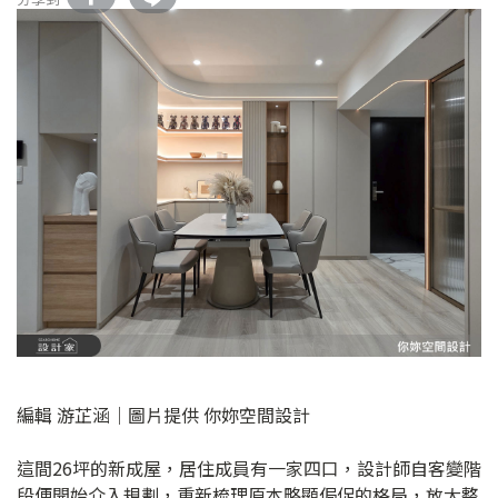
編輯 游芷涵｜圖片提供 你妳空間設計
這間26坪的新成屋，居住成員有一家四口，設計師自客變階
段便開始介入規劃，重新梳理原本略顯侷促的格局，放大整