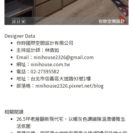
Designer Data
你妳國際空間設計有限公司
主持設計師：林倩如
Email：
ninihouse2326@gmail.com
網址：
ninihouse.com.tw
電話：02-27595582
地址：
台北市信義區大道路93號1樓
部落格：
ninihouse2326.pixnet.net/blog
相關閱讀
26.5坪老屋翻新現代宅，以暖灰色調鋪陳溫潤優雅生
活氛圍
墨鑄交織，宛若墨水綻放的禪意之境!解構品味紳士的