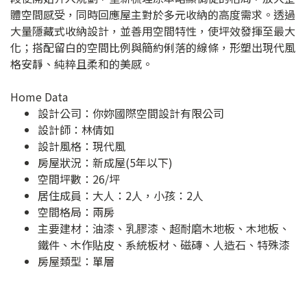
體空間感受，同時回應屋主對於多元收納的高度需求。透過
大量隱藏式收納設計，並善用空間特性，使坪效發揮至最大
化；搭配留白的空間比例與簡約俐落的線條，形塑出現代風
格安靜、純粹且柔和的美感。
Home Data
設計公司：
你妳國際空間設計有限公司
設計師：林倩如
設計風格：現代風
房屋狀況：新成屋(5年以下)
空間坪數：26/坪
居住成員：大人：2人，小孩：2人
空間格局：兩房
主要建材：油漆、乳膠漆、超耐磨木地板、木地板、
鐵件、木作貼皮、系統板材、磁磚、人造石、特殊漆
房屋類型：單層