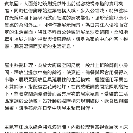
賓氛圍，大面落地鏡則提供外出前從容檢視穿搭的實用機
能，同時也修飾原始建築結構大樑。步入公領域，特殊塗料
在光線映照下展現內斂而細膩的層次變化，弧形壁龕呼應小
餐桌的柔和外型，同時作為展示端景，為日常注入優雅而安
定的生活畫面。特殊塗料自公領域鋪展至沙發背牆，柔和地
牽引場域之間的視覺與情感連結，讓身為家的中心的客、餐
廳，瀰漫溫潤而安定的生活氣息。
屋主熱愛料理，為放大廚房空間尺度，設計上拆除鄰側小房
間，釋放出擺放中島的餘裕，使烹飪、備餐與聚會用餐得以
串聯，展現更開放且具延展性的生活模式。櫃體選用深栗色
木質鋪陳，搭配復古花磚地坪，在內斂暖調的間接照明襯托
下，整體空間瀰漫溫馨而富有層次的居家氛圍。愛貓的生活
區定調於公領域，設計師於媒體櫃旁規劃貓砂、飲食區與貓
通道，讓毛孩能在日常中與屋主緊密相伴。
主臥室床頭以綠色特殊漆鋪陳，內斂紋理豐富視覺層次。床