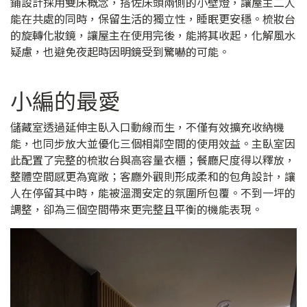
鋪設計採用雙床概念，搭佐床頭兩側的小壁燈，讓屋主二人
能在共處的同時，保留生活的獨立性，睡眠更安穩。梳妝台
的旋轉化妝鏡，讓屋主在使用完後，能將其收起，化解風水
疑慮，也避免夜起時因明鏡受到驚嚇的可能。
小編的最愛
儲藏室透過延伸主臥入口動線而生，不僅有效擴充收納機
能，也同步放大並優化三個相鄰空間的使用效益。主臥室因
此配置了完整的梳妝台與高容量衣櫃；餐廳尺度得以釋放，
整體空間感更為寬敞；客廳外觀則形成柔和的包角設計，讓
人在停留其中時，能被溫潤安定的氛圍所包覆。不到一坪的
調整，卻為三個空間帶來更完整且平衡的機能表現。