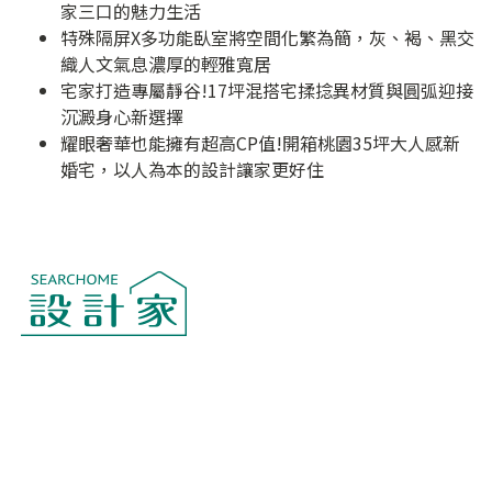
家三口的魅力生活
特殊隔屏X多功能臥室將空間化繁為簡，灰、褐、黑交
織人文氣息濃厚的輕雅寬居
宅家打造專屬靜谷!17坪混搭宅揉捻異材質與圓弧迎接
沉澱身心新選擇
耀眼奢華也能擁有超高CP值!開箱桃園35坪大人感新
婚宅，以人為本的設計讓家更好住