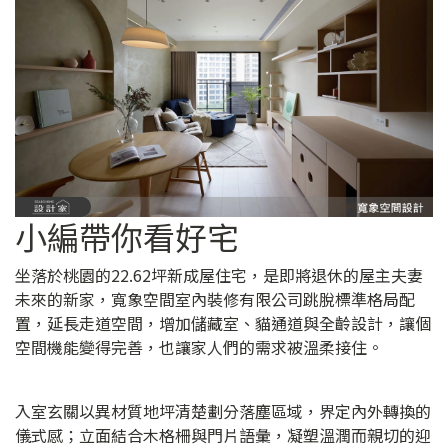
小編帶你看好宅
坐落於桃園的22.62坪新成屋住宅，是即將退休的屋主夫妻
未來的新家，寬象空間室內裝修有限公司跳脫標準格局配
置，延長走道空間，增加儲藏室、貓通道與全齡設計，讓個
空間機能變得完善，也讓家人們的需求被溫柔接住。
入室玄關以異材質地坪清楚劃分落塵區域，界定內外轉換的
儀式感；立面結合木格柵與門片語彙，凝塑溫潤而親切的迎