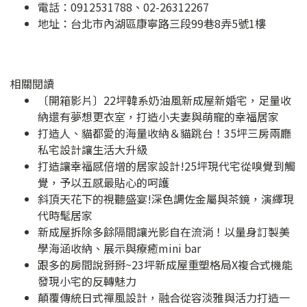
電話：0912531788、02-26312267
地址：
台北市內湖區康寧路三段99巷8弄5號1樓
相關閱讀
〔開箱影片〕22坪韓系奶油風新成屋新婚宅，足量收
納還有夢想更衣室，打造小夫妻與萌寵的幸福居家
打造人、貓都愛的海量收納＆貓跳台！35坪三房兩廳
私宅設計讓生活大升級
打造讓幸福感倍增的居家設計!25坪現代宅從嗅覺到觸
覺，予以五感最貼心的呵護
斜頂天花下的視聽盛宴!深色調佐金屬與茶鏡，演繹現
代時髦居家
新成屋拆除多餘隔間讓光影自在流淌！以量身訂製美
學海涵收納、展示與療癒mini bar
跟多的房間說掰掰~23坪新成屋重塑格局X複合式機能
發現小宅的反轉魅力
顛覆傳統日式禪風設計，融合從容淡雅與活力打造一