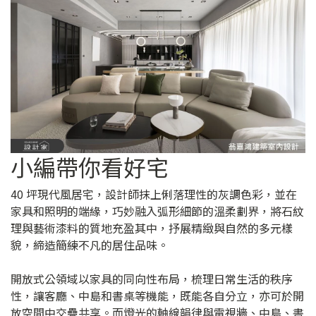
小編帶你看好宅
40 坪現代風居宅，設計師抹上俐落理性的灰調色彩，並在
家具和照明的端緣，巧妙融入弧形細節的溫柔劃界，將石紋
理與藝術漆料的質地充盈其中，抒展精緻與自然的多元樣
貌，締造簡練不凡的居住品味。
開放式公領域以家具的同向性布局，梳理日常生活的秩序
性，讓客廳、中島和書桌等機能，既能各自分立，亦可於開
放空間中交疊共享。而燈光的軸線韻律與電視牆、中島、書