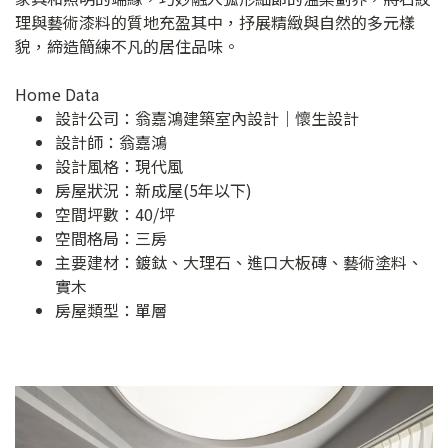
理與藝術漆料的質地充盈其中，抒展精緻與自然的多元樣
貌，締造簡練不凡的居住品味。
Home Data
設計公司：
翁嘉鴻建築室內設計｜懷生設計
設計師：翁嘉鴻
設計風格：現代風
房屋狀況：新成屋(5年以下)
空間坪數：40/坪
空間格局：三房
主要建材：鍍鈦、大理石、進口大板磚、藝術塗料、
實木
房屋類型：單層