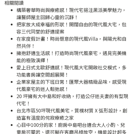
相關閱讀
構築奢華時尚與療癒感！現代宅挹注黑派美學魅力，
讓醫師屋主回歸心靈的沉靜！
把家放大成幸福的形狀！開闊自由的現代風大宅，包
容三代同堂的舒適提案
在家度假計畫！時尚愜意的現代風Villa，與陽光和自
然共伴！
擁抱舒適生活感！打造時尚現代風豪宅，遇見完美機
能的極致演繹！
愛上日式北歐舒適感！現代風大宅開啟社交模式，多
功能書房讓空間超展開！
企業家屋主的下班日常！匯聚大器精緻品味，感受現
代風豪宅的迷人鬆弛感！
20 坪擁有大中島和好收納，打造公仔迷夫妻的有型現
代宅！
台北市區50坪現代風美宅，質樸材質 X 弧形設計，創
造富有溫度的侘寂療癒之家
心目中100分的家！廚房中島吧台適合大人小酌、兒
童房可攀岩、還可躺在客廳吊椅放空，機能設計超多