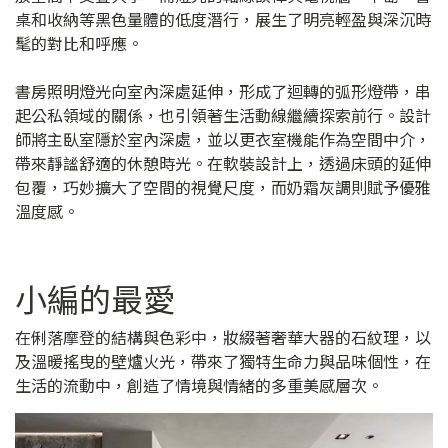
桌和收納等黑色量體的低度潛行，展生了明亮輕盈與深沉時
髦的對比和呼應。
書房照明燈光向室內深處延伸，形成了迴轉的弧形燈帶，串
起公私領域的關係，也引領著生活動線繼續探索前行。設計
師將主臥室隱於室內深處，並以更衣室機能作為空間中介，
帶來靜謐舒適的休憩時光。在軟裝設計上，透過床頭的延伸
包覆，巧妙擴大了空間的視覺尺度，而奶霜灰調則賦予優雅
溫度感。
小編的最愛
在俐落摩登的結構與色彩中，妝綴著奢華大器的石紋理，以
及溫暖搖曳的壁爐火光，帶來了獨特生命力與品味個性，在
生活的流動中，創造了情境與情緒的多重美感層次。