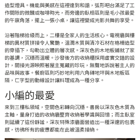
造型燈具。機能與美感在這裡達到和諧，弧形吧台滿足了工
作間隙的微醺或咖啡時光，而旁邊的臥榻區則是毛小孩最愛
的午寐角落，擺上一張小桌，讓這裡變成光影共舞的享受。
沿著階梯拾級而上，二樓是全家人的生活核心。電視牆與樓
梯的異材質拼接令人驚艷，溫潤木質與清冷石材在格柵造型
的穿插下，勾勒出立體的層次感。深灰色的木地板鋪就了家
的基調，沉穩而溫暖。沙發後方的收納櫃採用虛實交錯的設
計，間接光源映照著屋主蒐藏的珍玩，無聲地訴說著主人的
品味與故事。餐廚區則巧妙地利用六角磚地坪與木地板區
隔，ㄈ字型的動線設計讓料理成為一種分享。
小編的最愛
來到三樓私領域，空間色彩轉向沉穩。書房以深灰色木質為
主軸，量身打造的收納牆整齊收納著學識與回憶；而主臥室
則延續了這份靜謐，深灰特殊漆牆面營造出一種深邃的包裹
感，彷彿所有的疲憊都能在此被溫柔接納。