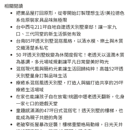
相關閱讀
把實品屋打回原形，從零開始訂製理想生活!美拉德色
系佐原裝家具品味無極限
台中西屯211坪自地自建透天別墅豪邸！讓一家九
口、三代同堂的新生活張弛有致
台南85坪透天別墅混搭風格，以清水模、樂土與木質
交織清楚系私宅
50 坪透天別墅蛻變為休閒度假宅！老透天以溫潤木質
為基調，多元場域規劃讓平凡日常變美好時光
混搭現代風與簡約元素讓生活回歸純粹！高雄52坪透
天別墅量身訂製品味生活
療癒系混搭風透天別墅，打造人與貓打造共享的29坪
療癒生活場域
在家也能讓孩子自在放電!桃園中壢老透天翻新，化身
一家七口的遊戲天堂
童趣感滿滿的47坪日式混搭宅！透天別墅的樓梯，也
能成為親子共遊的角落
老破窄街屋暴改逆襲！樓梯重塑格局動線，日光天井