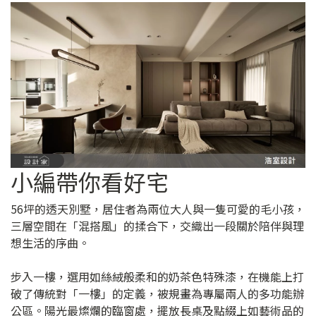
小編帶你看好宅
56坪的透天別墅，居住者為兩位大人與一隻可愛的毛小孩，
三層空間在「混搭風」的揉合下，交織出一段關於陪伴與理
想生活的序曲。
步入一樓，選用如絲絨般柔和的奶茶色特殊漆，在機能上打
破了傳統對「一樓」的定義，被規畫為專屬兩人的多功能辦
公區。陽光最燦爛的臨窗處，擺放長桌及點綴上如藝術品的