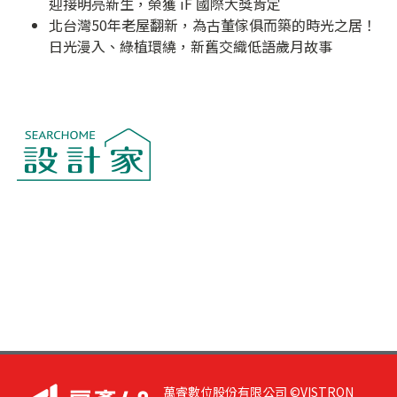
迎接明亮新生，榮獲 iF 國際大獎肯定
北台灣50年老屋翻新，為古董傢俱而築的時光之居！
日光漫入、綠植環繞，新舊交織低語歲月故事
萬睿數位股份有限公司 ©VISTRON