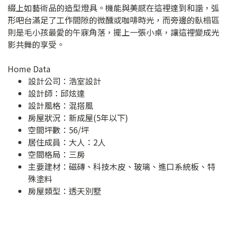
綴上如藝術品的造型燈具。機能與美感在這裡達到和諧，弧
形吧台滿足了工作間隙的微醺或咖啡時光，而旁邊的臥榻區
則是毛小孩最愛的午寐角落，擺上一張小桌，讓這裡變成光
影共舞的享受。
Home Data
設計公司：
浩室設計
設計師：邱炫達
設計風格：混搭風
房屋狀況：新成屋(5年以下)
空間坪數：56/坪
居住成員：大人：2人
空間格局：三房
主要建材：磁磚、科技木皮、玻璃、進口系統板、特
殊塗料
房屋類型：透天別墅