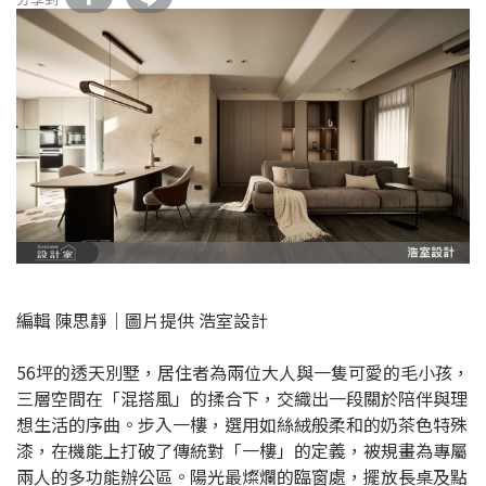
編輯 陳思靜｜圖片提供 浩室設計
56坪的透天別墅，居住者為兩位大人與一隻可愛的毛小孩，
三層空間在「混搭風」的揉合下，交織出一段關於陪伴與理
想生活的序曲。步入一樓，選用如絲絨般柔和的奶茶色特殊
漆，在機能上打破了傳統對「一樓」的定義，被規畫為專屬
兩人的多功能辦公區。陽光最燦爛的臨窗處，擺放長桌及點