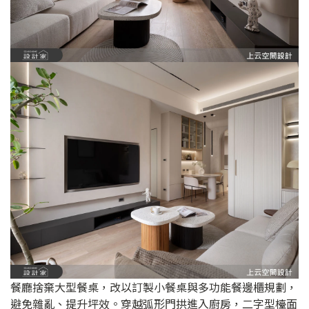
餐廳捨棄大型餐桌，改以訂製小餐桌與多功能餐邊櫃規劃，
避免雜亂、提升坪效。穿越弧形門拱進入廚房，二字型檯面