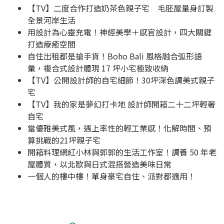
【TV】二度合作打造奶茶色親子宅 毛胚屋量身訂製
全景河岸生活
用設計為心靈充電！神經美學＋感官設計，四大關鍵
打造療癒空間
自住出租都是搶手貨！Boho Bali 風格融合弧形語
彙，複合式設計體現 17 坪小宅極致收納
【TV】公開設計師的自宅細節！30坪深色調美式親子
宅
【TV】我的家是夢幻打卡地 設計師開箱二十二坪輕奢
自宅
當優雅美式風，遇上率性的輕工業感！化解時間、預
算挑戰的21坪親子宅
開箱料理網紅小林與郭郭的生活工作室！調養 50 年老
屋體質，以北歐與日式混搭營造美味日常
一個人的樓中樓！單身豪宅自住、派對都適用！