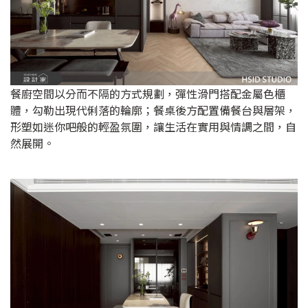
餐廚空間以分而不隔的方式規劃，彈性滑門搭配金屬色櫃
體，勾勒出現代俐落的輪廓；餐桌後方配置備餐台與層架，
形塑如迷你吧般的輕盈氛圍，讓生活在實用與情調之間，自
然展開。