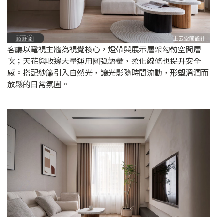
客廳以電視主牆為視覺核心，燈帶與展示層架勾勒空間層
次；天花與收邊大量運用圓弧語彙，柔化線條也提升安全
感。搭配紗簾引入自然光，讓光影隨時間流動，形塑溫潤而
放鬆的日常氛圍。