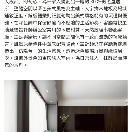
人設計」的初心，為一家人規劃出一處約 30 坪的老屋居
所。整體空間以深色美式風格為主軸，人字拼木地板為場域
鋪敘溫度，線板語彙則細膩勾勒出美式風格特有的沉穩與優
雅，在深色調中保留舒適而不壓迫的生活節奏。客廳電視主
牆延續設計師辦公室常用的木皮材質，天然紋理串聯起客
廳、主臥與廚房，讓不同空間之間保有一致而流動的視覺語
言。雖然原始條件中並未配置陽台，設計師仍在客廳窗邊創
造出「仿陽台」的生活意象，透過深色玻璃屏風與綠植層
次，讓窗外景色如畫般映入室內，為日常注入一抹靜謐而詩
意的片刻。