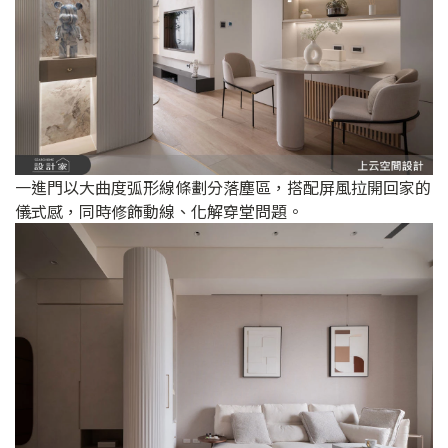
一進門以大曲度弧形線條劃分落塵區，搭配屏風拉開回家的
儀式感，同時修飾動線、化解穿堂問題。