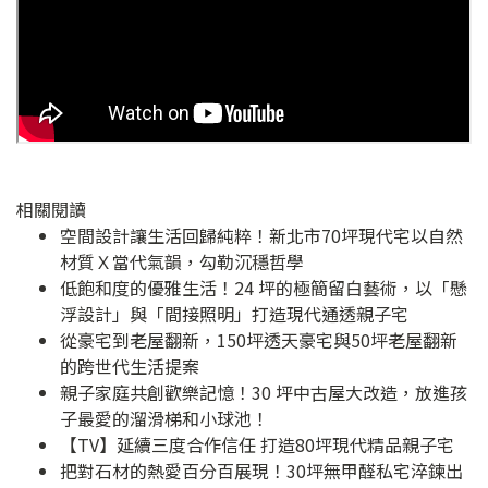
相關閱讀
空間設計讓生活回歸純粹！新北市70坪現代宅以自然
材質Ｘ當代氣韻，勾勒沉穩哲學
低飽和度的優雅生活！24 坪的極簡留白藝術，以「懸
浮設計」與「間接照明」打造現代通透親子宅
從豪宅到老屋翻新，150坪透天豪宅與50坪老屋翻新
的跨世代生活提案
親子家庭共創歡樂記憶！30 坪中古屋大改造，放進孩
子最愛的溜滑梯和小球池！
【TV】延續三度合作信任 打造80坪現代精品親子宅
把對石材的熱愛百分百展現！30坪無甲醛私宅淬鍊出