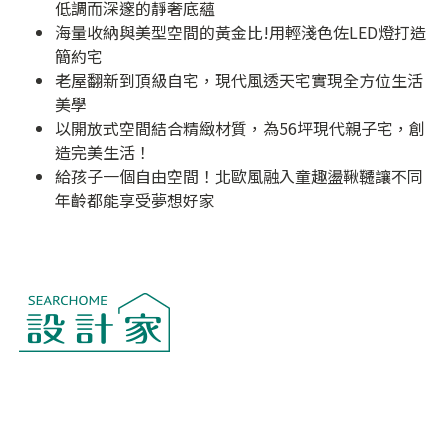
低調而深邃的靜奢底蘊
海量收納與美型空間的黃金比!用輕淺色佐LED燈打造
簡約宅
老屋翻新到頂級自宅，現代風透天宅實現全方位生活
美學
以開放式空間結合精緻材質，為56坪現代親子宅，創
造完美生活！
給孩子一個自由空間！北歐風融入童趣盪鞦韆讓不同
年齡都能享受夢想好家