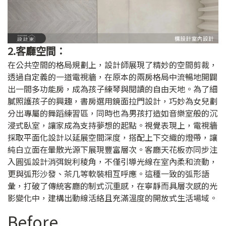
2.客廳空間：
在公共空間的格局規劃上，設計師展現了精妙的空間剪裁，
透過自定義的一道電視牆，在原本的兩房格局中流暢地開闢
出一間多功能房，成為孩子練琴與閱讀的自由天地。為了細
膩照護孩子的興趣，書房選用鏡面拉門設計，巧妙為女兒劃
分出專屬的舞蹈練習區，同時也為男孩打造如音樂室般的沉
浸式臥室，讓家成為支持夢想的起點。視覺表現上，電視牆
採取平面化設計以延展空間深度，搭配上下交織的燈帶，讓
純白立面在暈散光源下展現豐富層次。客廳天花板亦同步注
入圓弧設計消弭銳利稜角，不僅引導光線在室內柔和流動，
更與弧形沙發、茶几等軟裝相互呼應。這種一致的弧形語
彙，打破了傳統客廳的制式沉重感，在寧靜而具層次感的光
影變化中，建構出動線活絡且充滿溫度的開放式生活場域。
Before