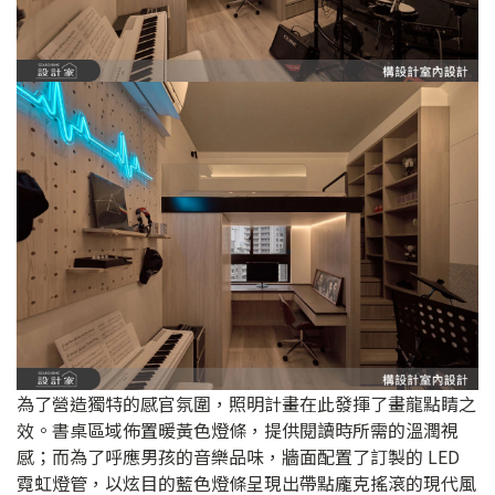
為了營造獨特的感官氛圍，照明計畫在此發揮了畫龍點睛之
效。書桌區域佈置暖黃色燈條，提供閱讀時所需的溫潤視
感；而為了呼應男孩的音樂品味，牆面配置了訂製的 LED
霓虹燈管，以炫目的藍色燈條呈現出帶點龐克搖滾的現代風