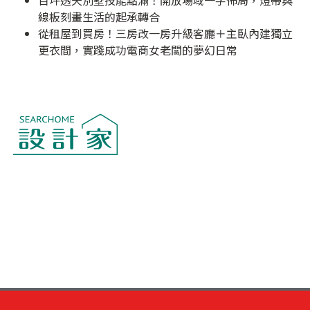
百坪透天別墅技能點滿！開放場域一字佈局，燈帶與
線板刻畫生活的起承轉合
從租屋到買房！三房改一房升級客廳＋主臥內建獨立
更衣間，實踐成功電商女老闆的夢幻日常