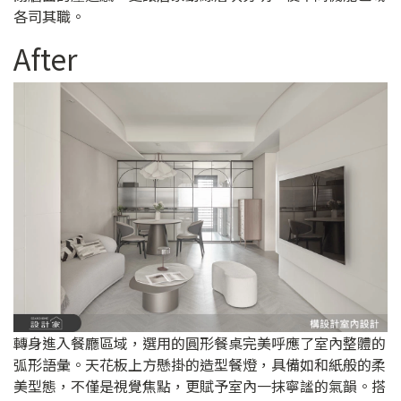
各司其職。
After
轉身進入餐廳區域，選用的圓形餐桌完美呼應了室內整體的
弧形語彙。天花板上方懸掛的造型餐燈，具備如和紙般的柔
美型態，不僅是視覺焦點，更賦予室內一抹寧謐的氣韻。搭