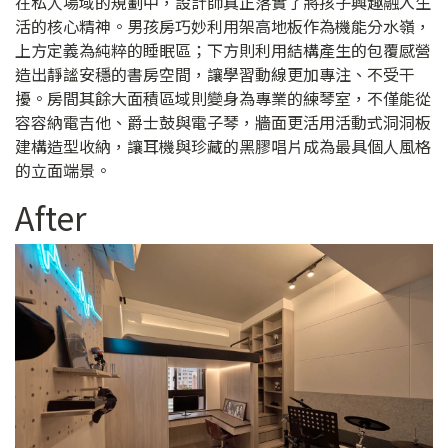
在私人場域的規劃中，設計師真正落實了將孩子興趣融入生
活的核心精神。男孩房巧妙利用架高地板作為機能分水嶺，
上方定義為純粹的睡眠區；下方則利用結構產生的包覆感營
造出靜謐安穩的書房空間，讓學習動線更加專注、不受干
擾。房間其餘大面積區域則變身為專業的練琴室，不僅能從
容容納電吉他、爵士鼓與電子琴，牆面更活用活動式洞洞板
建構造型收納，讓耳機與珍藏的黑膠唱片成為最具個人風格
的立面端景。
After