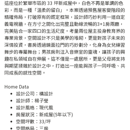
這座位於繁華市區的 33 坪新成屋中，白色不再是單調的色
彩，而是一種「溫柔的留白」。本案透過預售屋客變階段的
精確佈局，打破原有的既定框架，設計師巧妙利用一道自定
義電視牆，在方寸之間化出完整且動線流暢的3+1房兩廳，
完美貼合一家四口的生活尺度。考量兩位屋主投身教育界的
專業背景，空間設計不只是美學的堆砌，更是對孩子未來的
深情投資，書房透過鏡面拉門的巧妙劃分，化身為女兒練習
舞步的專屬舞台；男孩房則注入音樂室的靈魂，讓孩子的興
趣在私領域自在伸展。這不僅是一處居所，更是父母將支持
與期望揉雜於設計之中，打造出一座能與孩子一同呼吸、共
同成長的感性空間。
Home Data
設計公司：
構設計
設計師：楊子瑩
設計風格：現代風
房屋狀況：新成屋(5年以下)
空間坪數：33/坪
空間格局：三房