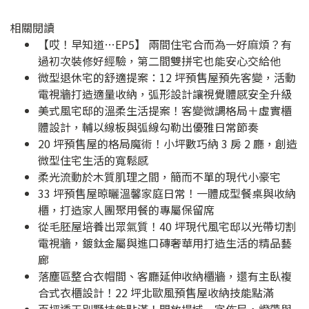
相關閱讀
【哎！早知道…EP5】 兩間住宅合而為一好麻煩？有
過初次裝修好經驗，第二間雙拼宅也能安心交給他
微型退休宅的舒適提案：12 坪預售屋預先客變，活動
電視牆打造適量收納，弧形設計讓視覺體感安全升級
美式風宅邸的溫柔生活提案！客變微調格局＋虛實櫃
體設計，輔以線板與弧線勾勒出優雅日常節奏
20 坪預售屋的格局魔術！小坪數巧納 3 房 2 廳，創造
微型住宅生活的寬鬆感
柔光流動於木質肌理之間，簡而不單的現代小豪宅
33 坪預售屋晾曬溫馨家庭日常！一體成型餐桌與收納
櫃，打造家人團聚用餐的專屬保留席
從毛胚屋培養出眾氣質！40 坪現代風宅邸以光帶切割
電視牆，鍍鈦金屬與進口磚奢華用打造生活的精品藝
廊
落塵區整合衣帽間、客廳延伸收納櫃牆，還有主臥複
合式衣櫃設計！22 坪北歐風預售屋收納技能點滿