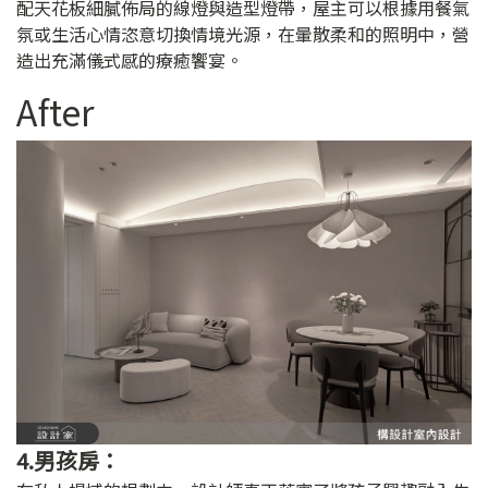
配天花板細膩佈局的線燈與造型燈帶，屋主可以根據用餐氣
氛或生活心情恣意切換情境光源，在暈散柔和的照明中，營
造出充滿儀式感的療癒饗宴。
After
4.男孩房：