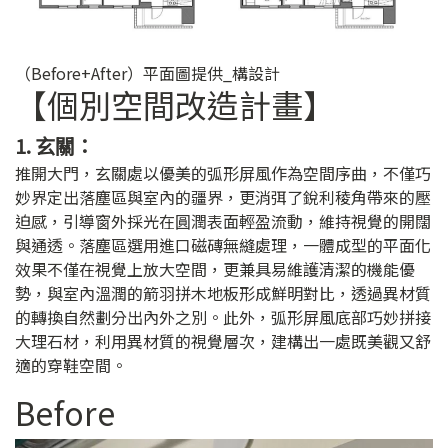
（Before+After）平面圖提供_構設計
【個別空間改造計畫】
1. 玄關：
推開大門，玄關處以優美的弧形屏風作為空間序曲，不僅巧
妙界定出落塵區與室內的疆界，更消弭了銳利稜角帶來的壓
迫感，引導窗外採光在圓潤表面輕盈流動，維持視覺的開闊
與通透。落塵區選用進口磁磚無縫處理，一體成型的平面化
效果不僅在視覺上放大空間，更兼具易維護清潔的機能優
勢，與室內溫潤的箭羽拼木地板形成鮮明對比，透過異材質
的轉換自然劃分出內外之別。此外，弧形屏風底部巧妙拼接
大理石材，利用異材質的視覺層次，建構出一處既美觀又舒
適的穿鞋空間。
Before