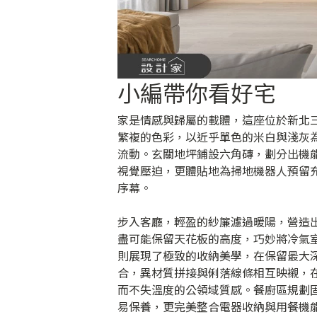
小編帶你看好宅
家是情感與歸屬的載體，這座位於新北三
繁複的色彩，以近乎單色的米白與淺灰
流動。玄關地坪鋪設六角磚，劃分出機
視覺壓迫，更體貼地為掃地機器人預留
序幕。
步入客廳，輕盈的紗簾濾過暖陽，營造
盡可能保留天花板的高度，巧妙將冷氣
則展現了極致的收納美學，在保留最大
合，異材質拼接與俐落線條相互映襯，
而不失溫度的公領域質感。餐廚區規劃
易保養，更完美整合電器收納與用餐機