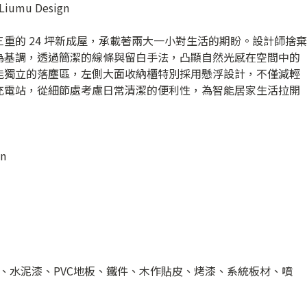
umu Design
重的 24 坪新成屋，承載著兩大一小對生活的期盼。設計師捨棄
為基調，透過簡潔的線條與留白手法，凸顯自然光感在空間中的
能獨立的落塵區，左側大面收納櫃特別採用懸浮設計，不僅減輕
充電站，從細節處考慮日常清潔的便利性，為智能居家生活拉開
n
、水泥漆、PVC地板、鐵件、木作貼皮、烤漆、系統板材、噴