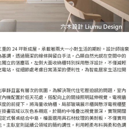
重的 24 坪新成屋，承載著兩大一小對生活的期盼。設計師捨棄
為基調，透過簡潔的線條與留白手法，凸顯自然光感在空間中的
能獨立的落塵區，左側大面收納櫃特別採用懸浮設計，不僅減輕
充電站，從細節處考慮日常清潔的便利性，為智能居家生活拉開
出寧靜且富有層次的氛圍，為解決現代住宅壓迫感的問題，室內
室內機配置於低天花處，搭配向上的間接照明延伸視覺。電視牆
深度的前提下，將海量收納櫃、局部玻璃展示櫃與懸浮電視櫃整
在掛畫區域以灰色系襯底，於簡約中堆疊出視覺景深，實現開闊
固定式餐桌結合中島，檯面選用具石材紋理的美耐板，不僅實用
能。主臥室則延續公領域的簡約調性，利用輕柔布料與柔和色調