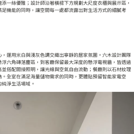
增添一絲優雅；設計師沿著橫樑下方規劃大尺度衣櫃與展示區，
滿足機能的同時，讓空間每一處都流露出對生活方式的細膩考
心，運用米白與淺灰色調交織出寧靜的居家氛圍。六木設計團隊
懸浮六角磚落塵區，到客廳保留最大深度的懸浮電視牆，皆透過
高並搭配間接照明，讓光線與空氣自由流動；餐廳則以石材紋理
納。全室在滿足海量儲物需求的同時，更體貼預留智能家電空
的純淨生活場域。