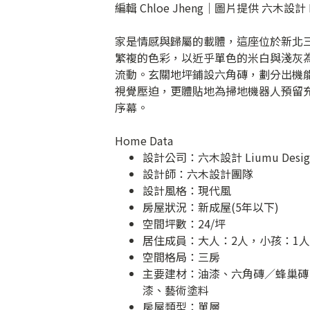
編輯 Chloe Jheng｜圖片提供 六木設計 Li
家是情感與歸屬的載體，這座位於新北三
繁複的色彩，以近乎單色的米白與淺灰
流動。玄關地坪鋪設六角磚，劃分出機
視覺壓迫，更體貼地為掃地機器人預留
序幕。
Home Data
設計公司：
六木設計 Liumu Desig
設計師：六木設計團隊
設計風格：現代風
房屋狀況：新成屋(5年以下)
空間坪數：24/坪
居住成員：大人：2人，小孩：1人
空間格局：三房
主要建材：油漆、六角磚／蜂巢磚
漆、藝術塗料
房屋類型：單層