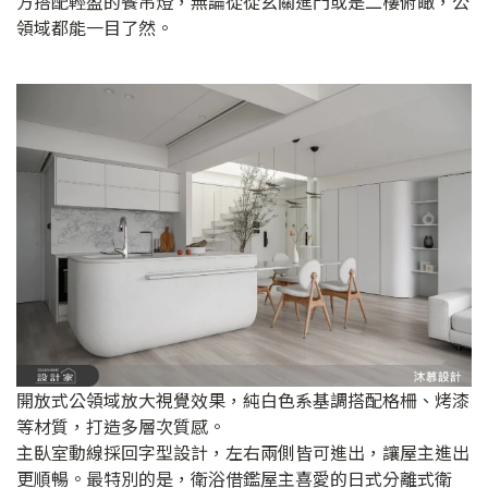
方搭配輕盈的餐吊燈，無論從從玄關進門或是二樓俯瞰，公
領域都能一目了然。
開放式公領域放大視覺效果，純白色系基調搭配格柵、烤漆
等材質，打造多層次質感。
主臥室動線採回字型設計，左右兩側皆可進出，讓屋主進出
更順暢。最特別的是，衛浴借鑑屋主喜愛的日式分離式衛