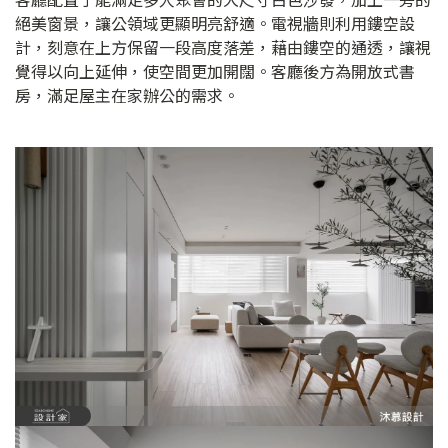
絕美窗景，讓公領域更顯明亮舒適。電視牆則利用鏤空設
計，刻意在上方保留一段高度落差，藉由鏤空的通透，讓視
覺得以向上延伸，使空間更加開闊。客廳後方為開放式書
房，滿足屋主在家辦公的需求。