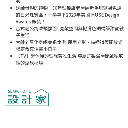
宅
送給母親的禮物！30年理髮店老屋翻新為珊瑚裸色調
的日光珠寶盒，一舉拿下2023年美國 MUSE Design
Awards 銀獎！
台式老公寓改頭換面! 寬敞空間與輕淺色調構築甜蜜親
子生活
大齡老屋化身絕美退休宅!運用光影、貓通道與開放式
餐廚敘寫溫馨小日子
【TV】退休後的理想奢雅生活 專屬訂製湯屋開啟私宅
裡的溫泉秘境