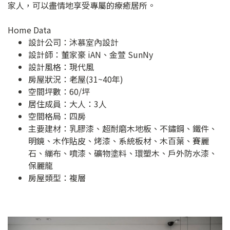
家人，可以盡情地享受專屬的療癒居所。
Home Data
設計公司：
沐慕室內設計
設計師：董家豪 iAN、金萱 SunNy
設計風格：現代風
房屋狀況：老屋(31~40年)
空間坪數：60/坪
居住成員：大人：3人
空間格局：四房
主要建材：乳膠漆、超耐磨木地板、不鏽鋼、鐵件、
明鏡、木作貼皮、烤漆、系統板材、木百葉、賽麗
石、繃布、噴漆、礦物塗料、環塑木、戶外防水漆、
保麗龍
房屋類型：複層