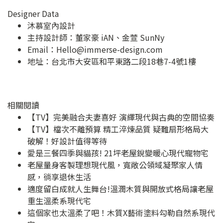
Designer Data
沐慕室內設計
主持設計師：董家豪 iAN、金萱 SunNy
Email：
Hello@immerse-design.com
地址：
台北市大安區和平東路二段18巷7-4號1樓
相關閱讀
【TV】完美融合夫妻喜好 演繹現代與古典的空間協奏
【TV】檔次不離預算 精工淬煉品質 疑難扇形格局大
破解！好設計值得等待
愛是三餐四季與貓孩! 21坪老屋銳變暖心現代寵物宅
老屋量身客製理想現代風，寬敞公領域凝聚家人情
感，徜享退休生活
適度留白成就人生舞台!溫潤木質與開放式格局讓老屋
重生溫柔系現代宅
這個家也太溫柔了吧！木質X藝術塗料勾勒自然系現代