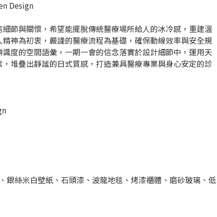
 Design
信細節與關懷，希望能擺脫傳統醫療場所給人的冰冷感，重建溫
人精神為初衷，嚴謹的醫療流程為基礎，確保動線效率與安全規
辨識度的空間語彙，一期一會的信念落實於設計細節中，運用天
素，堆疊出靜謐的日式質感，打造兼具醫療專業與身心安定的診
gn
、銀絲米白壁紙、石頭漆、波龍地毯、烤漆櫃體、磨砂玻璃、低