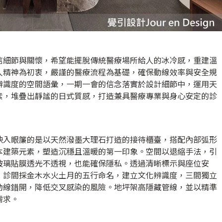
信細節與關懷，希望能擺脫傳統醫療場所給人的冰冷感，重建溫
人精神為初衷，嚴謹的醫療流程為基礎，確保動線效率與安全規
辨識度的空間語彙，一期一會的信念落實於設計細節中，運用天
素，堆疊出靜謐的日式質感，打造兼具醫療專業與身心安定的診
映入眼簾的是以天然潑墨大理石打造的接待櫃臺，搭配內部弧形
本建築元素，塑造沉穩且溫暖的第一印象。空間以退縮手法，引
玻璃貼膜透光不透視，也能確保隱私。透過清晰標示與座位安
，診間採金木水火土月的五行命名，建立文化辨識度，三間獨立
動線錯開，降低交叉感染的風險。地坪架高隱藏管線，並以精準
需求。