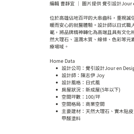
編輯 曹靜宜 │ 圖片提供 覺引設計Jour en
位於高雄佔地百坪的大串齒科，重視誠
暖而安心的就醫體驗。設計師以日式職
範，將品牌精神轉化為高端且具有文化
然大理石、溫潤木質、線條、色彩等元
療場域。
Home Data
設計公司：
覺引設計Jour en Desi
設計師：陳志伊 Joy
設計風格：日式風
房屋狀況：新成屋(5年以下)
空間坪數：100/坪
空間格局：商業空間
主要建材：天然大理石、實木貼皮
甲醛塗料