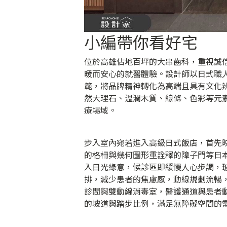
小編帶你看好宅
位於高雄佔地百坪的大串齒科，重視誠
暖而安心的就醫體驗。設計師以日式職
範，將品牌精神轉化為高端且具有文化
然大理石、溫潤木質、線條、色彩等元
療場域。
步入室內宛若進入高級日式飯店，首先
的格柵與幾何圖形重詮釋的障子門等日
入日光綠意，候診區即緩慢人心步調，
排，減少患者的焦慮感，動線規劃流暢
診間與雙動線消毒室，醫護通道與患者
的坡道與踏步比例，滿足無障礙空間的