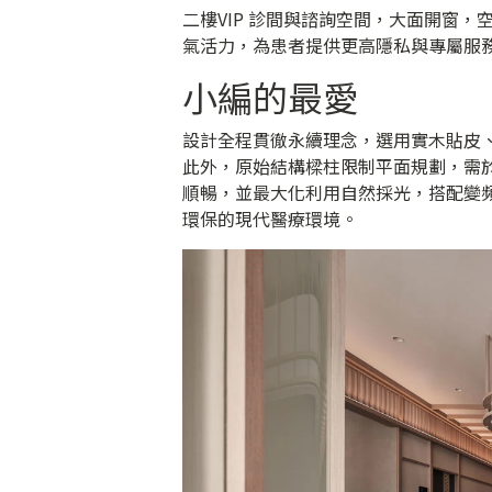
二樓VIP 診間與諮詢空間，大面開窗
氣活力，為患者提供更高隱私與專屬服
小編的最愛
設計全程貫徹永續理念，選用實木貼皮
此外，原始結構樑柱限制平面規劃，需
順暢，並最大化利用自然採光，搭配變頻
環保的現代醫療環境。