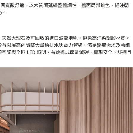
，空間寬敞舒適，以木質調延續整體調性，牆面局部跳色，挹注朝
務。
、天然大理石及可回收的進口波龍地毯，避免高汙染塑膠材質。
於有限層高內隱藏大量給排水與電力管線，滿足醫療需求及動線
空調與全區 LED 照明，有效達成節能減碳，實現安全、舒適且