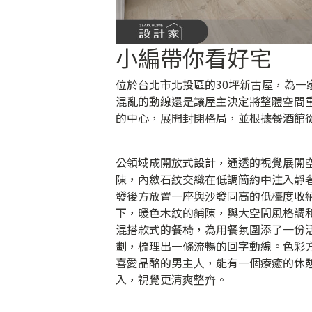
小編帶你看好宅
位於台北市北投區的30坪新古屋，為
混亂的動線還是讓屋主決定將整體空間
的中心，展開封閉格局，並根據餐酒館
公領域成開放式設計，通透的視覺展開
陳，內斂石紋交織在低調簡約中注入靜
發後方放置一座與沙發同高的低檯度收
下，暖色木紋的鋪陳，與大空間風格調
混搭款式的餐椅，為用餐氛圍添了一份
劃，梳理出一條流暢的回字動線。色彩
喜愛品酩的男主人，能有一個療癒的休
入，視覺更清爽整齊。