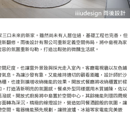
一家三口未來的新家。雖然尚未有人居住過，基礎工程也完善，但
重新翻修。雨後設計有限公司重新定義空間佈局，將中島視為家
從容的氛圍重新勾勒，打造出鬆弛的微醺生活感。
空間尺度，也讓窗外景致與採光走入室內。客廳電視牆以灰色鋪
奢氣息。為讓沙發有靠，又能維持適切的觀看距離，設計師於沙
納櫃，也達到擴增收納機能的效果。開放式餐廳將收納櫃置於樑
和，打造清新明亮的氛圍感。餐桌外型同樣選用木質鋪陳，佐以
活潑感。開放式廚房將中島置於空間中心，其餘機能則環四周規
方面轉為深沉，精緻的線燈設計，營造如同餐酒館般的氛圍，讓
憩空間。電器機能預先規劃，讓微波爐、冰箱等家電能完美嵌