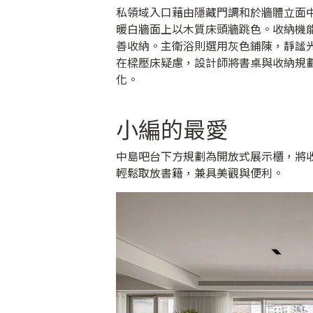
私領域入口藉由隱藏門調和於牆體立面
暖白牆面上以木質床頭牆跳色。收納機
善收納。主衛浴則選用灰色鋪陳，靜謐
在樑壓床疑慮，設計師將書桌與收納規
化。
小編的最愛
中島吧台下方規劃為開放式展示櫃，將
輕鬆取放書籍，兼具美觀與便利。