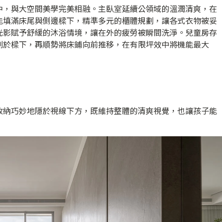
中，與大空間美學完美相融。主臥室延續公領域的溫潤清爽，在
能填滿床尾與側邊樑下，精準多元的櫃體規劃，讓各式衣物被妥
光影賦予舒緩的沐浴情境，讓在外的疲勞被瞬間洗淨。兒童房存
劃於樑下，再順勢將床鋪向前推移，在有限坪效中將機能最大
收納巧妙地隱於視線下方，既維持整體的清爽視覺，也讓孩子能