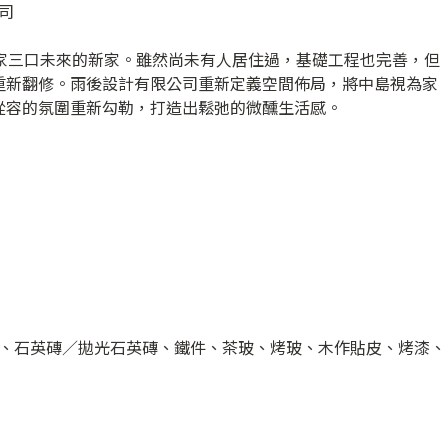
司
一家三口未來的新家。雖然尚未有人居住過，基礎工程也完善，但
重新翻修。雨後設計有限公司重新定義空間佈局，將中島視為家
從容的氛圍重新勾勒，打造出鬆弛的微醺生活感。
、石英磚／拋光石英磚、鐵件、茶玻、烤玻、木作貼皮、烤漆、