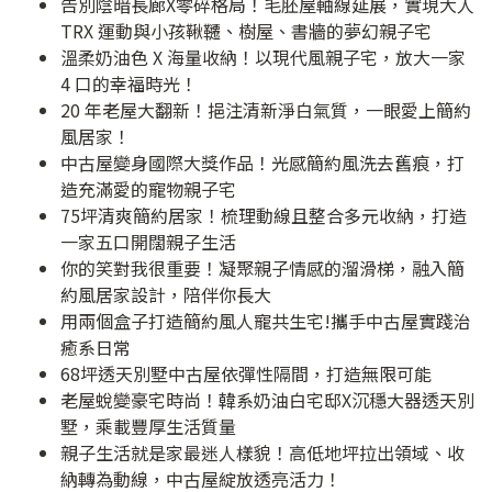
告別陰暗長廊X零碎格局！毛胚屋軸線延展，實現大人
TRX 運動與小孩鞦韆、樹屋、書牆的夢幻親子宅
溫柔奶油色 X 海量收納！以現代風親子宅，放大一家
4 口的幸福時光！
20 年老屋大翻新！挹注清新淨白氣質，一眼愛上簡約
風居家！
中古屋變身國際大獎作品！光感簡約風洗去舊痕，打
造充滿愛的寵物親子宅
75坪清爽簡約居家！梳理動線且整合多元收納，打造
一家五口開闊親子生活
你的笑對我很重要！凝聚親子情感的溜滑梯，融入簡
約風居家設計，陪伴你長大
用兩個盒子打造簡約風人寵共生宅!攜手中古屋實踐治
癒系日常
68坪透天別墅中古屋依彈性隔間，打造無限可能
老屋蛻變豪宅時尚！韓系奶油白宅邸X沉穩大器透天別
墅，乘載豐厚生活質量
親子生活就是家最迷人樣貌！高低地坪拉出領域、收
納轉為動線，中古屋綻放透亮活力！