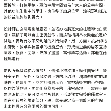
面拆除、打掉重練，釋放中段空間做為全家人的公共空間，
其他功能則集中於兩側，也位移了廚房位置，讓視野和採光
的效益能夠放到最大。
設計師在玄關規劃落塵區，並巧妙地將寬大的柱體轉化白板
牆，讓孩子可以自由塗鴉創作；而換鞋椅與吊衣機能設定於
側邊，實現有效率又俐落的入門動線。另一方面，設計師藉
由廚房、餐桌與長書桌的機能整合，形成最重要的居家互動
區域，飲食、閱讀、陪孩子畫畫、寫作業等活動，都能在此
輕鬆進行。
電視牆與溜滑梯合併設計，側邊小樓梯加入鐵件圓管扶手提
升安全性。另外，溜滑梯最下方的小球池，增加遊戲時的趣
味性，也運用內凹空間打造展示區。電視牆後方的小空間可
以作為儲物區，更能化身為孩子的「秘密基地」，將來不需
要溜滑梯時，還可以將門片封起，形成獨立完整的儲藏室。
而在小孩房的規劃部分，設計師先設定為一個較大的空間，
未來也具有分為兩房的彈性可能。