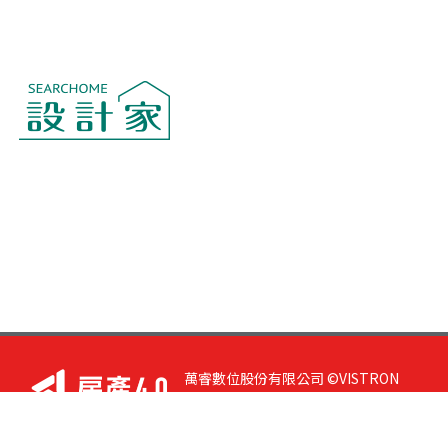
萬睿數位股份有限公司 ©VISTRON
DIGITAL All Right Reserved. 若您有任
何意見或指教，請與
我們聯絡
|
隱私
權政策