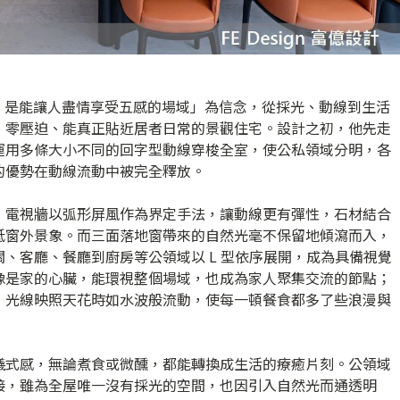
家，是能讓人盡情享受五感的場域」為信念，從採光、動線到生活
、零壓迫、能真正貼近居者日常的景觀住宅。設計之初，他先走
運用多條大小不同的回字型動線穿梭全室，使公私領域分明，各
的優勢在動線流動中被完全釋放。
，電視牆以弧形屏風作為界定手法，讓動線更有彈性，石材結合
抵窗外景象。而三面落地窗帶來的自然光毫不保留地傾瀉而入，
、客廳、餐廳到廚房等公領域以 L 型依序展開，成為具備視覺
像是家的心臟，能環視整個場域，也成為家人聚集交流的節點；
，光線映照天花時如水波般流動，使每一頓餐食都多了些浪漫與
儀式感，無論煮食或微醺，都能轉換成生活的療癒片刻。公領域
接，雖為全屋唯一沒有採光的空間，也因引入自然光而通透明