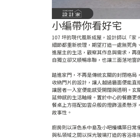
小編帶你看好宅
107 坪的現代風新成屋，設計師以「
細節都重新梳理，期望打造一處無死角
進屋主的生活，觀察其作息與需求，再
自獨立卻又順暢串聯，也讓三面落地窗
踏進家門，不再是傳統玄關的封閉格局
收納門片的設計，讓人越過牆面便能直
讓居者一入室便能感受開闊與透明。玄關
延伸感的生活軸線。置於中心的餐廳更
餐桌上方搭配如雲朵般的燈飾溫柔懸浮
故事性。
廚房則以深色系中島及小吧檯構築日常
與私領域之間以採光玻璃打造的客浴串