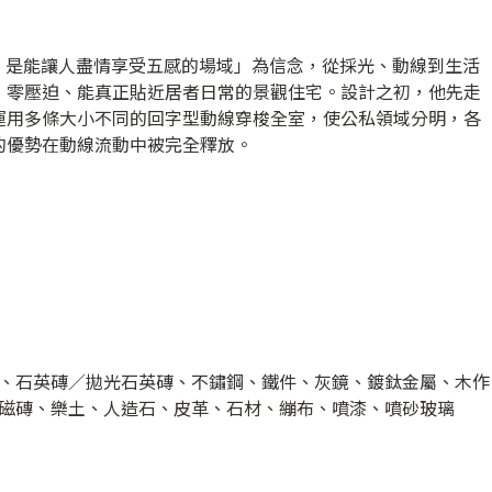
家，是能讓人盡情享受五感的場域」為信念，從採光、動線到生活
、零壓迫、能真正貼近居者日常的景觀住宅。設計之初，他先走
運用多條大小不同的回字型動線穿梭全室，使公私領域分明，各
的優勢在動線流動中被完全釋放。
、石英磚／拋光石英磚、不鏽鋼、鐵件、灰鏡、鍍鈦金屬、木作
磁磚、樂土、人造石、皮革、石材、繃布、噴漆、噴砂玻璃