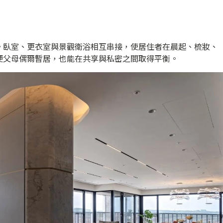
。臥室、更衣室與景觀衛浴相互串接，使居住者在晨起、梳妝、
便父母偶爾暫居，也能在共享與私密之間取得平衡。