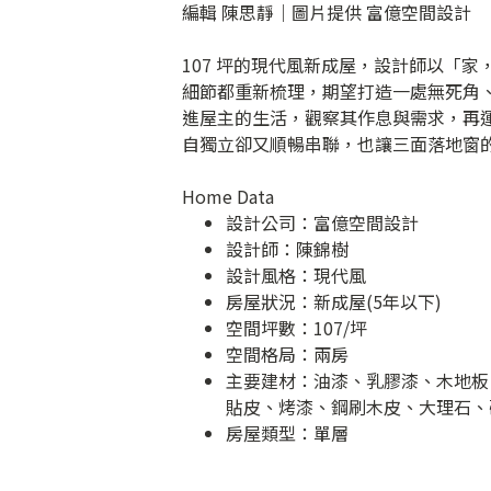
編輯 陳思靜｜圖片提供 富億空間設計
107 坪的現代風新成屋，設計師以「
細節都重新梳理，期望打造一處無死角
進屋主的生活，觀察其作息與需求，再
自獨立卻又順暢串聯，也讓三面落地窗
Home Data
設計公司：
富億空間設計
設計師：陳錦樹
設計風格：現代風
房屋狀況：新成屋(5年以下)
空間坪數：107/坪
空間格局：兩房
主要建材：油漆、乳膠漆、木地板
貼皮、烤漆、鋼刷木皮、大理石、
房屋類型：單層