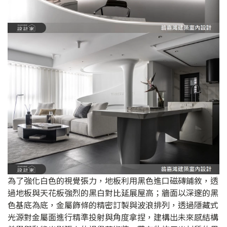
為了強化白色的視覺張力，地板利用黑色進口磁磚鋪敘，透
過地板與天花板強烈的黑白對比延展屋高；牆面以深邃的黑
色基底為底，金屬飾條的精密訂製與波浪排列，透過隱藏式
光源對金屬面進行精準投射與角度拿捏，建構出未來感結構