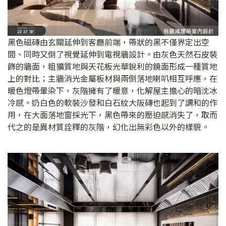
黑色磁磚由玄關延伸到客廳前端，帶狀的黑不僅界定出空
間、同時又倒了視覺延伸到電視牆設計。由灰色天然石皮裝
飾的牆面，粗獷質地與天花板光華銳利的鏡面形成一種質地
上的對比；主牆消光金屬板材與兩側落地喇叭相互呼應，在
暖色燈帶暈染下，灰階擁有了暖意，化解屋主擔心的暗沈冰
冷感。奶白色的軟裝沙發和白石紋大阪磚也起到了調和的作
用，在大面落地窗採光下，黑色帶來的壓迫感消失了，取而
代之的是異材質詮釋的灰階，幻化出無彩色以外的樣貌。