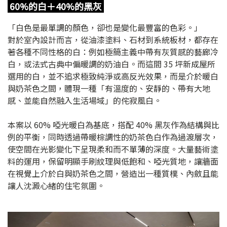
60%的白＋40%的黑灰
「白色是最單調的顏色，卻也是變化最豐富的色彩。」
對於室內設計而言，從油漆塗料、石材到系統板材，都存在
著各種不同性格的白：例如極簡主義中帶有灰質感的藝廊冷
白，或法式古典中偏暖調的奶油白。而這間 35 坪新成屋所
選用的白，並不追求極致純淨或高反光效果，而是介於暖白
與奶茶色之間，體現一種「有溫度的、安靜的、帶有大地
感、並能自然融入生活場域」的侘寂風白。
本案以 60% 啞光暖白為基底，搭配 40% 黑灰作為結構與比
例的平衡，同時透過帶暖棕調性的奶茶色白作為過渡層次，
使空間在光影變化下呈現柔和而不單薄的深度。大量藝術塗
料的運用，保留明顯手刷紋理與低飽和、啞光質地，讓牆面
在視覺上介於白與奶茶色之間，營造出一種質樸、內斂且能
讓人沈澱心緒的住宅氛圍。