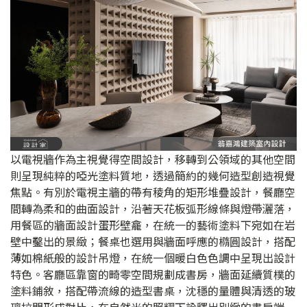
以電視牆作為主視覺得空間設計，移轉到公領域的其他空間
則呈現純粹的啞光塗料質地，透過簡約的幾何造型創造視覺
焦點。有別於電視主牆的帶有稜角的矩形堆疊設計，餐廳空
間轉為柔和的曲面設計，沿著天花板弧形線條與燈帶灑落，
用餐區的牆面設計蛋形壁龕，在統一的藝術塗料下宛如在岩
壁中鑿出的景緻；餐桌也選用與牆面呼應的橢圓設計，搭配
薄如棉紙般的設計吊燈，在統一個暖白色色調中呈現出設計
特色。客廳區靠窗的畸零空間規劃成書房，牆面延續質樸的
塗料鋪敘，搭配帶流線的造型書桌，沈穩的量體與清透的玻