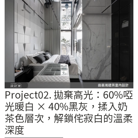
Project02. 拋棄高光：60%啞
光暖白 × 40%黑灰，揉入奶
茶色層次，解鎖侘寂白的溫柔
深度