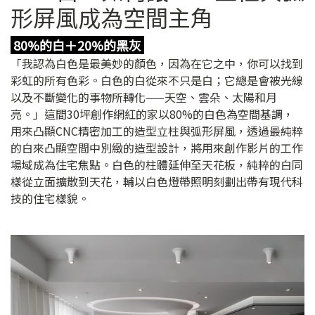
形屏風成為空間主角
80%的白＋20%的黑灰
「我認為白色是最美妙的顏色，因為在它之中，你可以找到
彩虹的所有色彩。白色的白從來不只是白；它總是會被光線
以及不斷變化的事物所轉化——天空、雲朵、太陽和月
亮。」這間30坪創作網紅的家以80%的白色為空間基調，
用來凸顯CNC精密加工的造型立柱與弧形屏風，透過最純粹
的白來凸顯空間中別緻的造型設計，將用來創作影片的工作
場域成為住宅焦點。白色的柱體延伸至天花板，純粹的白同
樣從立面擴散到天花，輔以白色燈帶照明刻劃出帶有現代科
技的住宅樣貌。