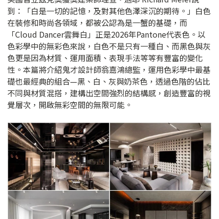
到：「白是一切的記憶，及對其他色澤深沉的期待。」白色
在裝修和時尚各領域，都被公認為是一蟹的基礎，而
「Cloud Dancer雲舞白」正是2026年Pantone代表色。以
色彩學中的無彩色來說，白色不是只有一種白、而黑色與灰
色更是因為材質、運用面積、表現手法等等有豐富的變化
性。本篇將介紹鬼才設計師翁嘉鴻總監，運用色彩學中最基
礎也最經典的組合—黑、白、灰與奶茶色，透過色階的佔比
不同與材質混搭，建構出空間強烈的結構感，創造豐富的視
覺層次，開啟無彩空間的無限可能。