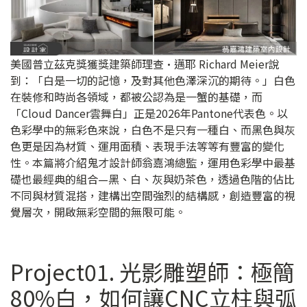
美國普立茲克獎獲獎建築師理查·邁耶 Richard Meier說
到：「白是一切的記憶，及對其他色澤深沉的期待。」白色
在裝修和時尚各領域，都被公認為是一蟹的基礎，而
「Cloud Dancer雲舞白」正是2026年Pantone代表色。以
色彩學中的無彩色來說，白色不是只有一種白、而黑色與灰
色更是因為材質、運用面積、表現手法等等有豐富的變化
性。本篇將介紹鬼才設計師翁嘉鴻總監，運用色彩學中最基
礎也最經典的組合—黑、白、灰與奶茶色，透過色階的佔比
不同與材質混搭，建構出空間強烈的結構感，創造豐富的視
覺層次，開啟無彩空間的無限可能。
Project01. 光影雕塑師：極簡
80%白，如何讓CNC立柱與弧