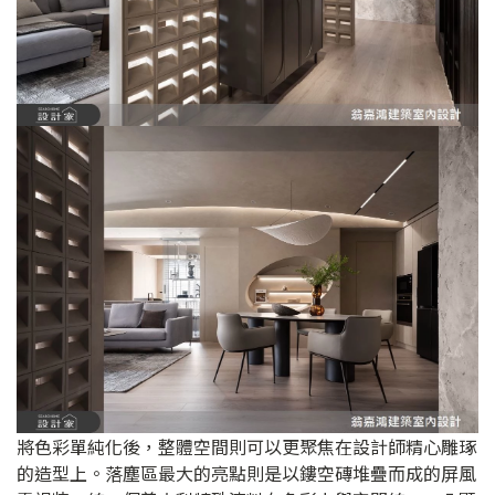
將色彩單純化後，整體空間則可以更聚焦在設計師精心雕琢
的造型上。落塵區最大的亮點則是以鏤空磚堆疊而成的屏風