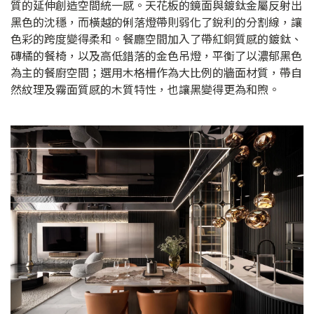
質的延伸創造空間統一感。天花板的鏡面與鍍鈦金屬反射出
黑色的沈穩，而橫越的俐落燈帶則弱化了銳利的分割線，讓
色彩的跨度變得柔和。餐廳空間加入了帶紅銅質感的鍍鈦、
磚橘的餐椅，以及高低錯落的金色吊燈，平衡了以濃郁黑色
為主的餐廚空間；選用木格柵作為大比例的牆面材質，帶自
然紋理及霧面質感的木質特性，也讓黑變得更為和煦。