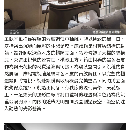
主臥室風格從客廳的溫暖調性中抽離，轉以極致的黑、白、
灰構築出沉靜而無壓的休憩領域。床頭牆是材質與結構的對
話，設計師以深色木皮的櫃體立面，巧妙修飾了大樑的結構
感，營造出視覺的連貫性。櫃體上方，藉由粗獷的黑色石皮
作為與天花板的材質過渡與銜接，為寢臥空間引入沉穩的自
然肌理。床尾電視牆延續深色木皮的內斂調性，以完整的櫃
體設計將電視、視聽設備與收納機能完美整合，同時將立面
視覺徹底拉平，創造出俐落、有秩序的現代美學。天花板
上，一道柔美的弧形曲線將純白塗料的輕盈與深色結構的沉
重區隔開來，內嵌的燈帶照明如同流星劃過夜空，為空間注
入動態的光影藝術。