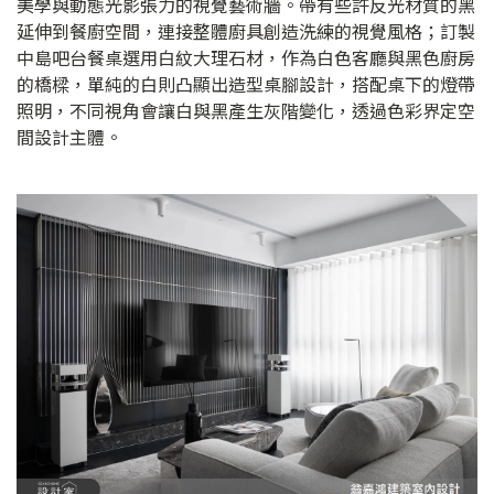
美學與動態光影張力的視覺藝術牆。帶有些許反光材質的黑
延伸到餐廚空間，連接整體廚具創造洗練的視覺風格；訂製
中島吧台餐桌選用白紋大理石材，作為白色客廳與黑色廚房
的橋樑，單純的白則凸顯出造型桌腳設計，搭配桌下的燈帶
照明，不同視角會讓白與黑產生灰階變化，透過色彩界定空
間設計主體。