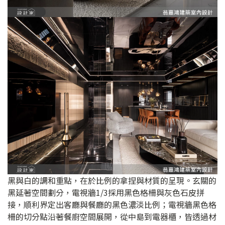
黑與白的調和重點，在於比例的拿捏與材質的呈現。玄關的
黑延著空間劃分，電視牆1/3採用黑色格柵與灰色石皮拼
接，順利界定出客廳與餐廳的黑色濃淡比例；電視牆黑色格
柵的切分點沿著餐廚空間展開，從中島到電器櫃，皆透過材