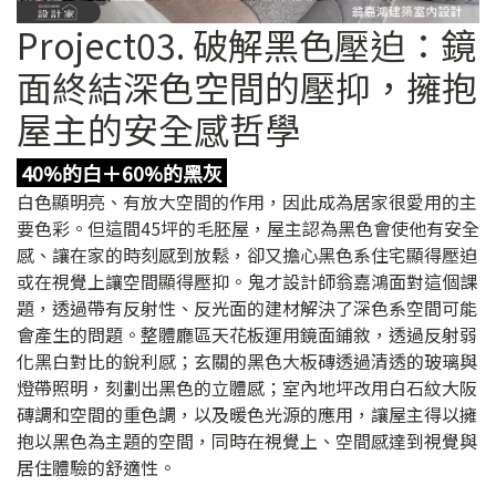
Project03. 破解黑色壓迫：鏡
面終結深色空間的壓抑，擁抱
屋主的安全感哲學
40%的白＋60%的黑灰
白色顯明亮、有放大空間的作用，因此成為居家很愛用的主
要色彩。但這間45坪的毛胚屋，屋主認為黑色會使他有安全
感、讓在家的時刻感到放鬆，卻又擔心黑色系住宅顯得壓迫
或在視覺上讓空間顯得壓抑。鬼才設計師翁嘉鴻面對這個課
題，透過帶有反射性、反光面的建材解決了深色系空間可能
會產生的問題。整體廳區天花板運用鏡面鋪敘，透過反射弱
化黑白對比的銳利感；玄關的黑色大板磚透過清透的玻璃與
燈帶照明，刻劃出黑色的立體感；室內地坪改用白石紋大阪
磚調和空間的重色調，以及暖色光源的應用，讓屋主得以擁
抱以黑色為主題的空間，同時在視覺上、空間感達到視覺與
居住體驗的舒適性。