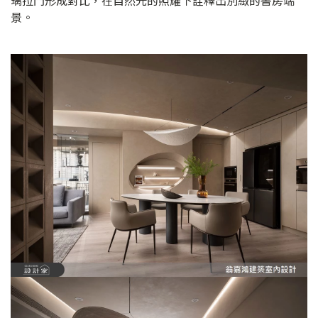
璃拉門形成對比，在自然光的照耀下詮釋出別緻的書房端
景。