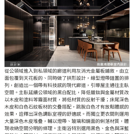
從公領域進入到私領域的廊道利用灰消光金屬板鋪敘，由立
面包覆到天花板的、同時做了拱形設計，線型燈帶錯置的排
列，創造出一個帶有科技感的現代廊道，引導屋主通往主臥
空間。主臥延續公領域的黑白配比，降低鍍鈦與金屬材質改
以木皮和塗料等霧面材質，將低材質的反射干擾；床尾深色
木皮和白色石紋板材的交疊搭配，跳脫白色才有放鬆體感的
效果，詮釋出深色調臥室裡的舒適感。而獨立更衣間則運用
大量深色木皮堆疊，輔以燈帶、玻璃和鏡面的俐落材質，體
現收納空間分明的條理。主衛浴特別選用黑色、金色與深藍