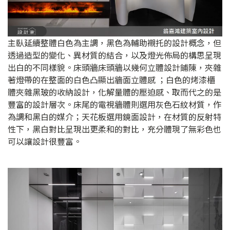
主臥延續整體白色為主調，黑色為輔助襯托的設計概念，但
透過造型的變化、異材質的結合，以及燈光佈局的構思呈現
出白的不同樣貌。床頭牆床頭牆以幾何立體設計鋪陳，夾雜
著燈帶的在整面的白色凸顯出牆面立體感 ；白色的烤漆櫃
體夾雜黑玻的收納設計，化解量體的壓迫感、取而代之的是
豐富的設計層次。床尾的電視牆體則選用灰色石紋材質，作
為調和黑白的媒介；天花板選用鏡面設計，在材質的反射特
性下，黑白對比呈現出更柔和的對比，充分體現了無彩色也
可以讓設計很豐富。