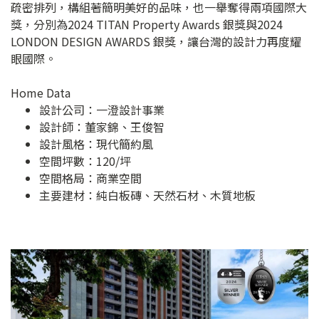
疏密排列，構組著簡明美好的品味，也一舉奪得兩項國際大
獎，分別為2024 TITAN Property Awards 銀獎與2024
LONDON DESIGN AWARDS 銀獎，讓台灣的設計力再度耀
眼國際。
Home Data
設計公司：
一澄設計事業
設計師：董家錦、王俊智
設計風格：現代簡約風
空間坪數：120/坪
空間格局：商業空間
主要建材：純白板磚、天然石材、木質地板