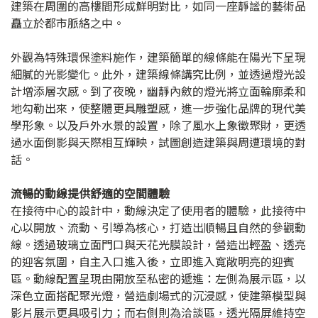
建築在周圍的高樓間形成鮮明對比，如同一座靜謐的藝術品
矗立於都市脈絡之中。
外觀為特殊環保塗料施作，建築簡單的線條能在陽光下呈現
細膩的光影變化。此外，建築線條講究比例，並透過燈光設
計增添層次感。到了夜晚，幽靜內斂的燈光將立面輪廓柔和
地勾勒出來，使整體更具雕塑感，進一步強化品牌的現代美
學形象。以及戶外水景的設置，除了風水上象徵聚財，更透
過水面倒影與天際相互輝映，試圖創造建築與周遭環境的對
話。
流暢的動線提供舒適的空間體驗
在接待中心的設計中，動線決定了使用者的體驗，此接待中
心以開放、流動、引導為核心，打造出順暢且自然的參觀動
線。透過玻璃立面門口與天花光膜設計，營造出輕盈、透亮
的迎客氛圍，自主入口進入後，立即進入寬敞明亮的迎賓
區。動線配置呈現由開放至私密的遞進：左側為展示區，以
深色立面搭配聚光燈，營造劇場式的沉浸感，使建築模型與
影片展示更具吸引力；而右側則為洽談區，透光隔屏維持空