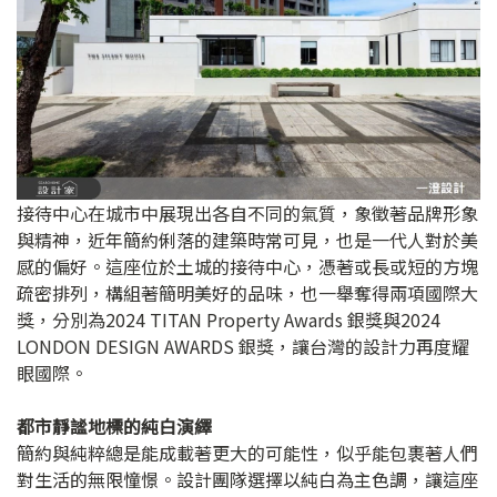
接待中心在城市中展現出各自不同的氣質，象徵著品牌形象
與精神，近年簡約俐落的建築時常可見，也是一代人對於美
感的偏好。這座位於土城的接待中心，憑著或長或短的方塊
疏密排列，構組著簡明美好的品味，也一舉奪得兩項國際大
獎，分別為2024 TITAN Property Awards 銀獎與2024
LONDON DESIGN AWARDS 銀獎，讓台灣的設計力再度耀
眼國際。
都市靜謐地標的純白演繹
簡約與純粹總是能成載著更大的可能性，似乎能包裹著人們
對生活的無限憧憬。設計團隊選擇以純白為主色調，讓這座