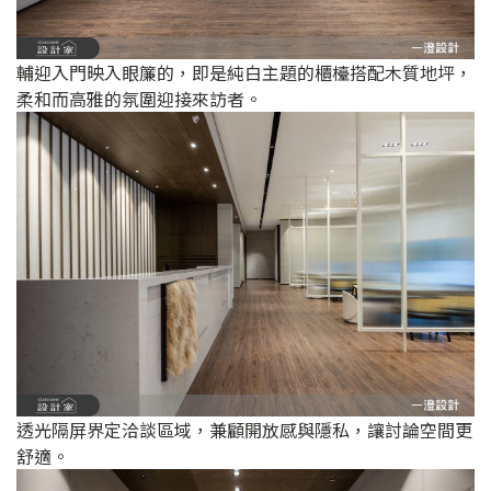
輔迎入門映入眼簾的，即是純白主題的櫃檯搭配木質地坪，
柔和而高雅的氛圍迎接來訪者。
透光隔屏界定洽談區域，兼顧開放感與隱私，讓討論空間更
舒適。