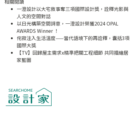
相關閱讀
一澄設計以大宅敘事奪三項國際設計獎，詮釋光影與
人文的空間對話
以日光構築空間詩意，一澄設計榮獲2024 OPAL
AWARDS Winner ！
侘寂注入生活溫度——當代語境下的再詮釋，囊括3項
國際大獎
【TV】回歸屋主需求x精準把關工程細節 共同描繪居
家藍圖