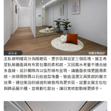
主臥被明確區分為睡眠區、更衣區與浴室三個區塊。屋主希
望臥房牆面具有布質包覆的柔和感，又因風水考量不適合過
多直線，設計團隊改以弧形裱布呈現，讓牆面表情更圓潤柔
順。床頭兩側再以石紋造型堆疊，營造溫潤又具質感的層次
效果。通往衛浴的過道則被善用為更衣區，設置女屋主包包
與飾品展示櫃，並規劃化妝台，讓日常梳妝動線更順手。