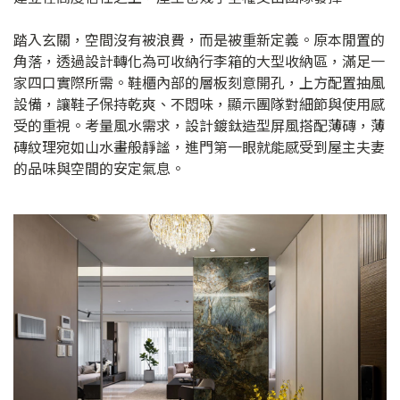
踏入玄關，空間沒有被浪費，而是被重新定義。原本閒置的
角落，透過設計轉化為可收納行李箱的大型收納區，滿足一
家四口實際所需。鞋櫃內部的層板刻意開孔，上方配置抽風
設備，讓鞋子保持乾爽、不悶味，顯示團隊對細節與使用感
受的重視。考量風水需求，設計鍍鈦造型屏風搭配薄磚，薄
磚紋理宛如山水畫般靜謐，進門第一眼就能感受到屋主夫妻
的品味與空間的安定氣息。