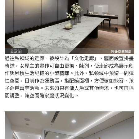
通往私領域的走廊，被設計為「文化走廊」，牆面設置掛畫
軌道，女屋主的畫作可自由更換、陳列，使走廊成為展示創
作與累積生活記憶的小型藝廊。此外，私領域中預留一間彈
性空間，目前作為運動區，搭配鏡面櫃，方便瑜伽練習、孩
子跳芭蕾等活動。未來如果有傭人房或其他需求，也可再隔
間調整，讓空間隨家庭狀況變化。