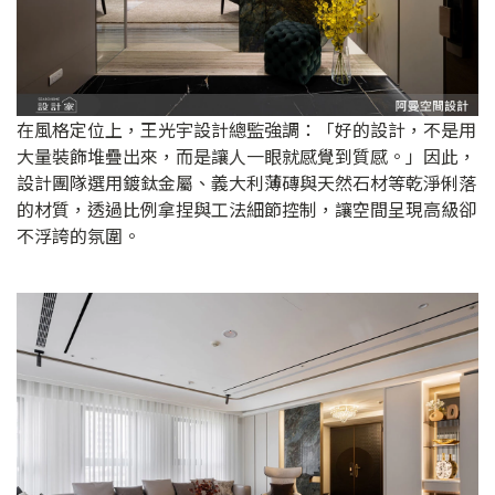
在風格定位上，王光宇設計總監強調：「好的設計，不是用
大量裝飾堆疊出來，而是讓人一眼就感覺到質感。」因此，
設計團隊選用鍍鈦金屬、義大利薄磚與天然石材等乾淨俐落
的材質，透過比例拿捏與工法細節控制，讓空間呈現高級卻
不浮誇的氛圍。