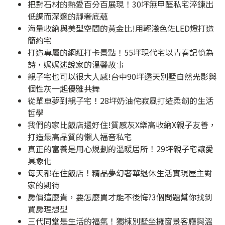
把對石材的熱愛百分百展現！30坪無甲醛私宅淬鍊出
低調而深邃的靜奢底蘊
海量收納與美型空間的黃金比!用輕淺色佐LED燈打造
簡約宅
打造專屬的網紅打卡景點！55坪現代宅以青春記憶為
詩，娓娓述說家的溫馨故事
親子宅也可以很大人感!台中90坪透天別墅自然光影與
個性灰一起優雅共舞
從單車夢到親子宅！28坪奶油侘寂風打造柔韌的生活
哲學
我們的家比飯店還好住!質感灰X樂高收納X親子友善，
打造最高品質的懶人福音私宅
真正的富養是用心規劃的溫暖居所！29坪親子宅讓愛
具象化
每天都在住飯店！精品夢幻奢華退休生活實現屋主對
家的期待
房價這麼貴，要怎麼買才能不後悔?3個問題幫你找到
買房理想型
三代同堂是生活的福氣！獨棟別墅坐擁窗景客廳與溫