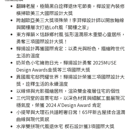
翻轉老屋，極簡黑白詮釋退休宅節奏，樺設室內裝修
橫掃歐美三大國際設計大獎
跨越歐亞美三大獎項殊榮 ! 李羿樺設計師以開放軸線
與閣樓層次打造Loft風「閣樓之家」
東方禪韻×恬靜鄉村風 弧形溫潤原木重塑心靈居所，
勇奪三項國際設計大獎！
驊揚設計再獲國際肯定：以柔光與粉色，描繪跨世代
生活的溫度
奶茶色小宅擁抱日光，驊揚設計勇奪 2025MUSE
Design Awards金獎等三項國際大獎
異國風宅邸閃耀世界！驊揚設計榮獲三項國際設計大
獎，詮釋生活的永續溫度
以線條與光影描繪居所，渲染雙金複層住宅的個性
三代同堂的苗栗宅邸，以深色材質與細膩工藝展現沉
穩氣度，榮獲 2024 A'Design Award 肯定
小提琴與大理石共譜輕奢日常！65坪新古屋揉合溫潤
曲線與現代質感
水岸雙拼現代風退休宅 楔石設計獲3項國際大獎