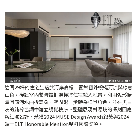
這間29坪的住宅坐落於河岸高樓，面對窗外蜿蜒河流與綠意
山色，樺設室內裝修設計選擇將住宅融入地景，利用弧形語
彙回應河水曲折意象，空間退一步轉為框景角色，並在黑白
灰的純粹色調中建立視覺秩序。整體展現對環境的深刻回應
與細膩設計，榮獲2024 MUSE Design Awards銀獎與2024
瑞士BLT Honorable Mention雙料國際獎項。