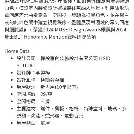
這間29坪的住宅坐落於河岸高樓，面對窗外蜿蜒河流與綠意
山色，樺設室內裝修設計選擇將住宅融入地景，利用弧形語
彙回應河水曲折意象，空間退一步轉為框景角色，並在黑白
灰的純粹色調中建立視覺秩序。整體展現對環境的深刻回應
與細膩設計，榮獲2024 MUSE Design Awards銀獎與2024
瑞士BLT Honorable Mention雙料國際獎項。
Home Data
設計公司：
樺設室內裝修設計有限公司 HSID
STUDIO
設計師：李羿樺
設計風格：極簡奢華風
房屋狀況：新古屋(10年以下)
空間坪數：29/坪
空間格局：三房
主要建材：鐵件、薄板、格柵、特殊塗料、玻璃、系
統櫃、烤漆、蛇形簾、電動百葉
房屋類型：單層