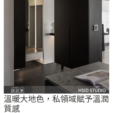
溫暖大地色，私領域賦予溫潤
質感