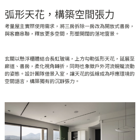
弧形天花，構築空間張力
考量屋主實際使用需求，將三房拆除一房改為開放式書房，
與客廳串聯，釋放更多空間，形塑開闊的落地窗景。
玄關以懸浮櫃體結合長虹玻璃，上方勾勒弧形天花，延展至
廊道、書房，柔化視角轉折，同時也象徵戶外河流蜿蜒流動
的姿態。設計團隊借景入室，讓天花的弧線成為呼應環境的
空間語言，構築獨有的沉靜張力。