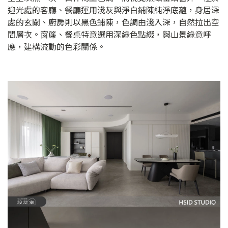
迎光處的客廳、餐廳運用淺灰與淨白鋪陳純淨底蘊，身居深
處的玄關、廚房則以黑色鋪陳，色調由淺入深，自然拉出空
間層次。窗簾、餐桌特意選用深綠色點綴，與山景綠意呼
應，建構流動的色彩關係。