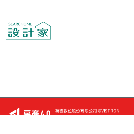
萬睿數位股份有限公司 ©VISTRON
DIGITAL All Right Reserved. 若您有任
何意見或指教，請與
我們聯絡
|
隱私
權政策