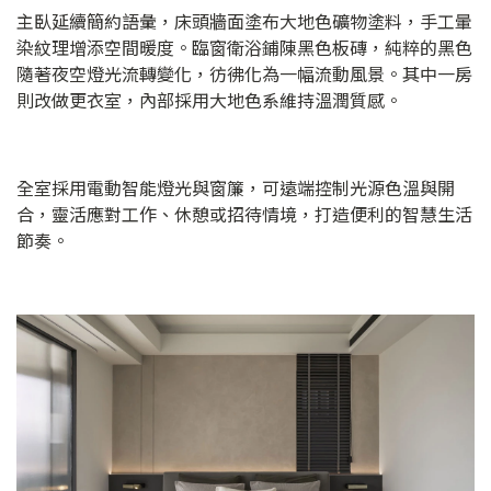
主臥延續簡約語彙，床頭牆面塗布大地色礦物塗料，手工暈
染紋理增添空間暖度。臨窗衛浴鋪陳黑色板磚，純粹的黑色
隨著夜空燈光流轉變化，彷彿化為一幅流動風景。其中一房
則改做更衣室，內部採用大地色系維持溫潤質感。
全室採用電動智能燈光與窗簾，可遠端控制光源色溫與開
合，靈活應對工作、休憩或招待情境，打造便利的智慧生活
節奏。