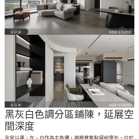
黑灰白色調分區鋪陳，延展空
間深度
全室以黑、灰、白作為主色調，將視覺焦點留給窗外。位於