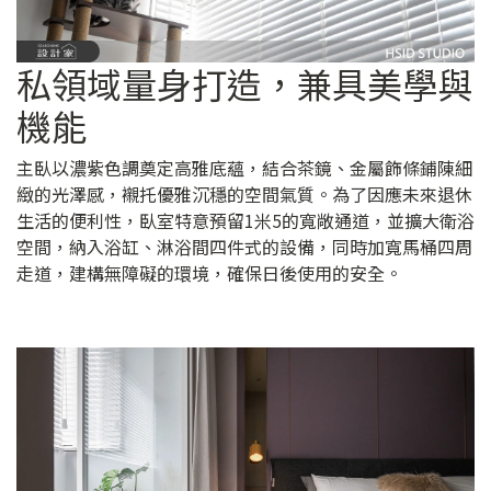
私領域量身打造，兼具美學與
機能
主臥以濃紫色調奠定高雅底蘊，結合茶鏡、金屬飾條鋪陳細
緻的光澤感，襯托優雅沉穩的空間氣質。為了因應未來退休
生活的便利性，臥室特意預留1米5的寬敞通道，並擴大衛浴
空間，納入浴缸、淋浴間四件式的設備，同時加寬馬桶四周
走道，建構無障礙的環境，確保日後使用的安全。