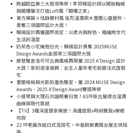
跨越歐亞美三大獎項殊榮 ! 李羿樺設計師以開放軸線
與閣樓層次打造Loft風「閣樓之家」
東方禪韻×恬靜鄉村風 弧形溫潤原木重塑心靈居所，
勇奪三項國際設計大獎！
驊揚設計再獲國際肯定：以柔光與粉色，描繪跨世代
生活的溫度
奶茶色小宅擁抱日光，驊揚設計勇奪 2025MUSE
Design Awards金獎等三項國際大獎
摩登雅舍洛可可古典風格再現獲 2025 A'Design 設計
大獎！家的浪漫復興：女主人童年老宅蛻變法式度假
宅
重塑格局與光影的墨色雅室，獲 2024 MUSE Design
Awards、2025 A'Design Award雙獎殊榮
小提琴與大理石共譜輕奢日常！65坪新古屋揉合溫潤
曲線與現代質感
【TV】3種深度居家療旅！海邊度假x時尚雅致x療癒
侘寂
22 坪老屋改造日式混搭宅，中島廚房實踐女屋主烘焙
夢