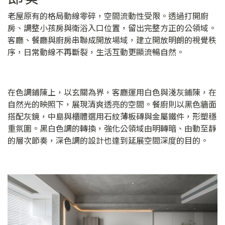
老屋原有的格局動線零碎，空間流動性受限。透過打開廚
房、調整小孩房與衛浴入口位置，留出完整方正的公領域。
客廳、餐廳與廚房串聯成開放場域，建立開放明朗的視覺秩
序，日常動線不再斷裂，生活互動更顯流暢自然。
在色調鋪陳上，以玄關為界，客廳運用白色與淺灰鋪陳，在
自然光的映照下，展現清爽透亮的空間。餐廚則以黑色牆面
搭配灰鏡，中島與櫃體選用石紋薄板磚與金屬鐵件，形塑穩
重氛圍。黑白色調的轉換，強化公領域由明轉暗、由動至靜
的層次節奏，深色調的設計也達到延展空間深度的目的。