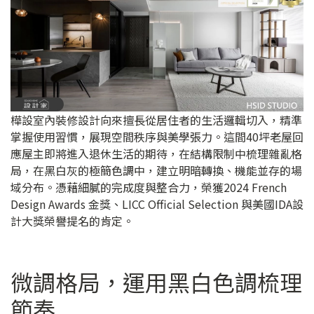
樺設室內裝修設計向來擅長從居住者的生活邏輯切入，精準
掌握使用習慣，展現空間秩序與美學張力。這間40坪老屋回
應屋主即將進入退休生活的期待，在結構限制中梳理雜亂格
局，在黑白灰的極簡色調中，建立明暗轉換、機能並存的場
域分布。憑藉細膩的完成度與整合力，榮獲2024 French
Design Awards 金獎、LICC Official Selection 與美國IDA設
計大獎榮譽提名的肯定。
微調格局，運用黑白色調梳理
節奏