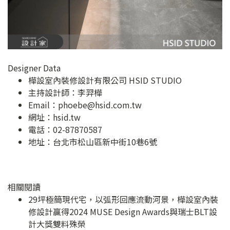
Designer Data
樺設室內裝修設計有限公司 HSID STUDIO
主持設計師：李羿樺
Email：
phoebe@hsid.com.tw
網址：
hsid.tw
電話：02-87870587
地址：
台北市松山區新中街10巷6號
相關閱讀
29坪極簡現代宅，以弧形回應流動河景，樺設室內裝
修設計贏得2024 MUSE Design Awards與瑞士BLT設
計大獎雙料殊榮