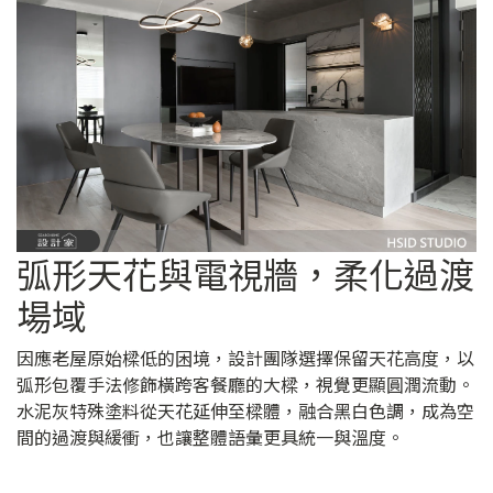
弧形天花與電視牆，柔化過渡
場域
因應老屋原始樑低的困境，設計團隊選擇保留天花高度，以
弧形包覆手法修飾橫跨客餐廳的大樑，視覺更顯圓潤流動。
水泥灰特殊塗料從天花延伸至樑體，融合黑白色調，成為空
間的過渡與緩衝，也讓整體語彙更具統一與溫度。