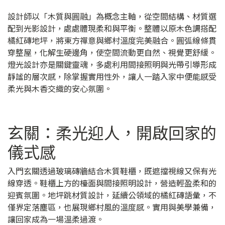
設計師以「木質與圓融」為概念主軸，從空間結構、材質選
配到光影設計，處處體現柔和與平衡。整體以原木色調搭配
橘紅磚地坪，將東方禪意與鄉村溫度完美融合。圓弧線條貫
穿整屋，化解生硬邊角，使空間流動更自然、視覺更舒緩。
燈光設計亦是關鍵靈魂，多處利用間接照明與光帶引導形成
靜謐的層次感，除掌握實用性外，讓人一踏入家中便能感受
柔光與木香交織的安心氛圍。
玄關：柔光迎人，開啟回家的
儀式感
入門玄關透過玻璃磚牆結合木質鞋櫃，既遮擋視線又保有光
線穿透。鞋櫃上方的檯面與間接照明設計，營造輕盈柔和的
迎賓氛圍。地坪跳材質設計，延續公領域的橘紅磚語彙，不
僅界定落塵區，也展現鄉村風的溫度感。實用與美學兼備，
讓回家成為一場溫柔過渡。