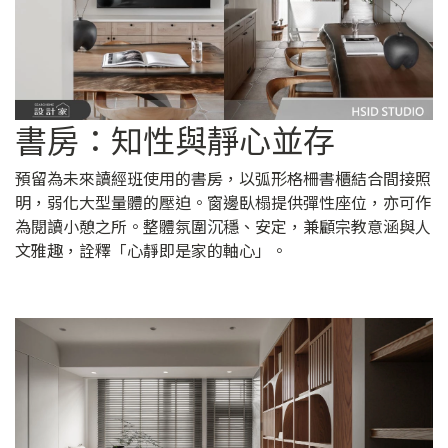
書房：知性與靜心並存
預留為未來讀經班使用的書房，以弧形格柵書櫃結合間接照
明，弱化大型量體的壓迫。窗邊臥榻提供彈性座位，亦可作
為閱讀小憩之所。整體氛圍沉穩、安定，兼顧宗教意涵與人
文雅趣，詮釋「心靜即是家的軸心」。