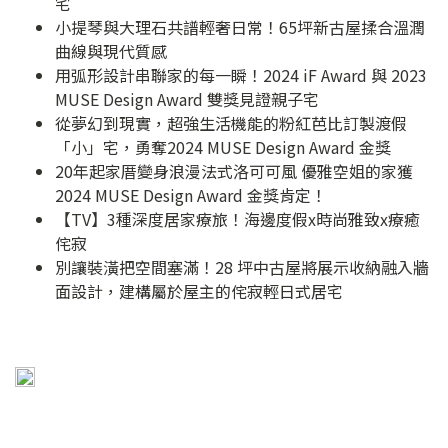
宅
小提琴與大理石共譜輕奢日常！65坪新古屋揉合溫潤
曲線與現代質感
用弧形設計串聯家的每一瞬！2024 iF Award 與 2023
MUSE Design Award 雙獎見證親子宅
從夢幻到現實，超強生活機能的粉紅芭比訂製渡假
「小」宅，勇奪2024 MUSE Design Award 金獎
20年起家厝變身浪漫法式洛可可風 優雅空姐的家獲
2024 MUSE Design Award 金獎肯定！
【TV】3種深度居家療旅！海邊度假x時尚雅致x療癒
侘寂
別讓裝潢把空間塞滿！28 坪中古屋將展示收納融入牆
面設計，建構屬於屋主的侘寂輕日式居宅