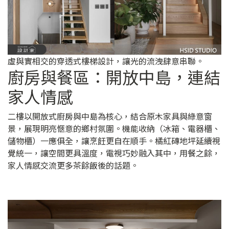
虛與實相交的穿透式樓梯設計，讓光的流洩肆意串聯。
廚房與餐區：開放中島，連結
家人情感
二樓以開放式廚房與中島為核心，結合原木家具與綠意窗
景，展現明亮愜意的鄉村氛圍。機能收納（冰箱、電器櫃、
儲物櫃）一應俱全，讓烹飪更自在順手。橘紅磚地坪延續視
覺統一，讓空間更具溫度，電視巧妙融入其中，用餐之餘，
家人情感交流更多茶餘飯後的話題。