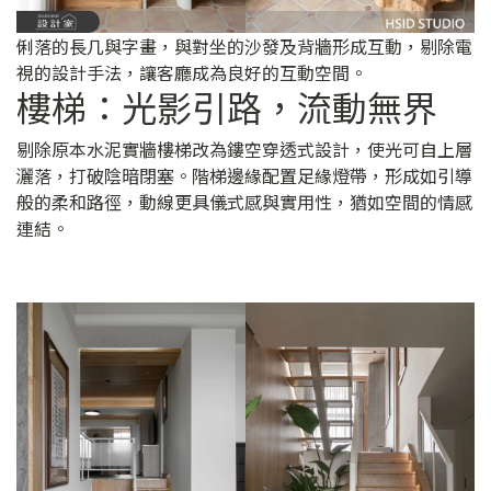
俐落的長几與字畫，與對坐的沙發及背牆形成互動，剔除電
視的設計手法，讓客廳成為良好的互動空間。
樓梯：光影引路，流動無界
剔除原本水泥實牆樓梯改為鏤空穿透式設計，使光可自上層
灑落，打破陰暗閉塞。階梯邊緣配置足緣燈帶，形成如引導
般的柔和路徑，動線更具儀式感與實用性，猶如空間的情感
連結。