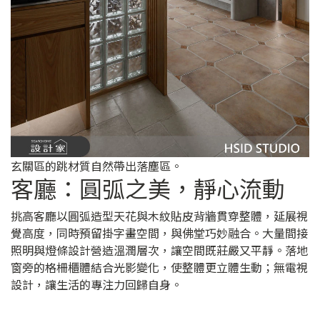
玄關區的跳材質自然帶出落塵區。
客廳：圓弧之美，靜心流動
挑高客廳以圓弧造型天花與木紋貼皮背牆貫穿整體，延展視
覺高度，同時預留掛字畫空間，與佛堂巧妙融合。大量間接
照明與燈條設計營造溫潤層次，讓空間既莊嚴又平靜。落地
窗旁的格柵櫃體結合光影變化，使整體更立體生動；無電視
設計，讓生活的專注力回歸自身。