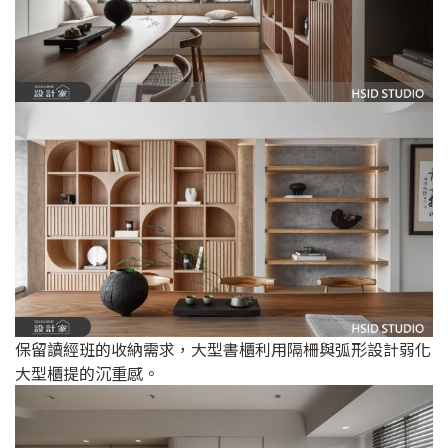
保留讀經班的收納需求，大型書櫃利用隔柵與弧形設計弱化
大型櫃提的沉重感。