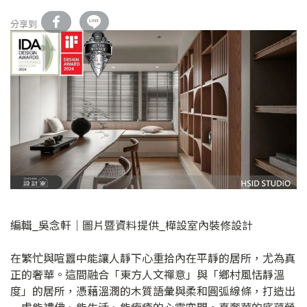
分享到
編輯_吳念軒｜圖片暨資料提供_樺設室內裝修設計
在繁忙與喧囂中能讓人靜下心重拾內在平靜的居所，尤為真
正的奢華。這間融合「東方人文禪意」與「鄉村風恬靜溫
度」的居所，憑藉溫潤的木質語彙與柔和圓弧線條，打造出
一處能禮佛、能生活、能療癒的心靈空間，真奢華的底蘊榮