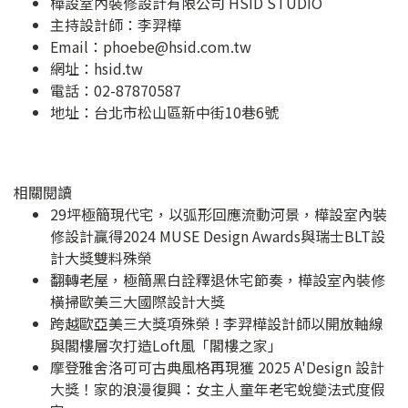
樺設室內裝修設計有限公司 HSID STUDIO
主持設計師：李羿樺
Email：
phoebe@hsid.com.tw
網址：
hsid.tw
電話：02-87870587
地址：
台北市松山區新中街10巷6號
相關閱讀
29坪極簡現代宅，以弧形回應流動河景，樺設室內裝
修設計贏得2024 MUSE Design Awards與瑞士BLT設
計大獎雙料殊榮
翻轉老屋，極簡黑白詮釋退休宅節奏，樺設室內裝修
橫掃歐美三大國際設計大獎
跨越歐亞美三大獎項殊榮 ! 李羿樺設計師以開放軸線
與閣樓層次打造Loft風「閣樓之家」
摩登雅舍洛可可古典風格再現獲 2025 A'Design 設計
大獎！家的浪漫復興：女主人童年老宅蛻變法式度假