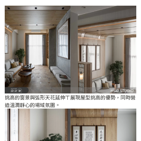
挑高的窗景與弧形天花延伸ㄒ展現屋型挑高的優勢，同時營
造溫潤靜心的場域氛圍。