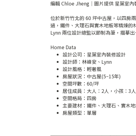
編輯 Chloe Jheng｜圖片提供 星葉室
位於新竹竹北的 60 坪中古屋，以四
過，鐵件、大理石與實木地板等精煉的
Lynn 兩位設計總監以節制為筆，描摹
Home Data
設計公司：
星葉室內裝修設計
設計師：林峰安、Lynn
設計風格：輕奢風
房屋狀況：中古屋(5~15年)
空間坪數：60/坪
居住成員：大人：2人，小孩：3人
空間格局：四房
主要建材：鐵件、大理石、實木地
房屋類型：單層