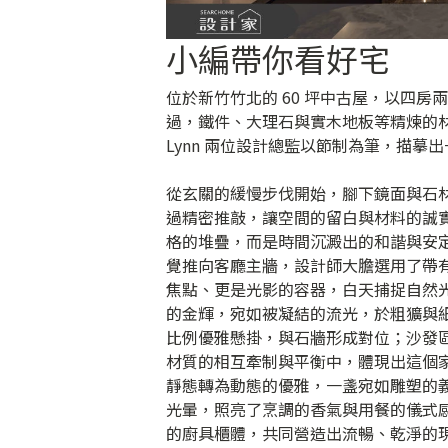
小編帶你看好宅
位於新竹竹北的 60 坪中古屋，以四
過，鐵件、大理石與實木地板等精煉的
Lynn 兩位設計總監以節制為筆，描摹
從玄關的緩慢步伐開始，腳下鏡面與石
過精密推敲，讓空間的留白與材料的誠
格的堆疊，而是時間沉澱出的和諧與安
覺推向客廳主牆，設計師大膽選用了帶
焦點、更是光影的容器，白天捕捉自然
的金輝，宛如被凝結的流光，於粗獷與
比例優雅懸掛，與石牆形成對位；沙發區則
材質的相互牽制與平衡中，體現出這個
靜態轉為動態的優雅，一盞宛如雕塑的義大
光暈，照亮了烹調的香氣與用餐的儀式
的廚具櫃體，共同營造出流暢、乾淨的