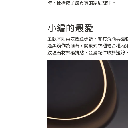
時，便構成了最真實的家庭旋律。
小編的最愛
主臥室則再次放緩步調，繃布背牆與織
過黑鏡作為帷幕，開放式衣櫃結合櫃內
紋理石材對稱拼貼，金屬配件收於邊線