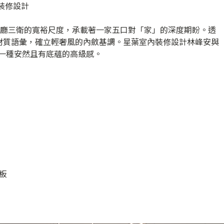
內裝修設計
房兩廳三衛的寬裕尺度，承載著一家五口對「家」的深度期盼。透
材質語彙，確立輕奢風的內斂基調。星葉室內裝修設計林峰安與
出一種安然且有底蘊的高級感。
板