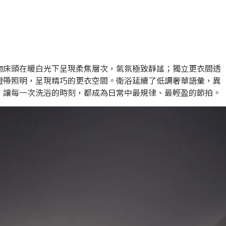
物床頭在暖白光下呈現柔焦層次，氣氛極致靜謐；獨立更衣間透
燈帶照明，呈現精巧的更衣空間。衛浴延續了低調奢華語彙，異
，讓每一次洗浴的時刻，都成為日常中最規律、最輕盈的節拍。