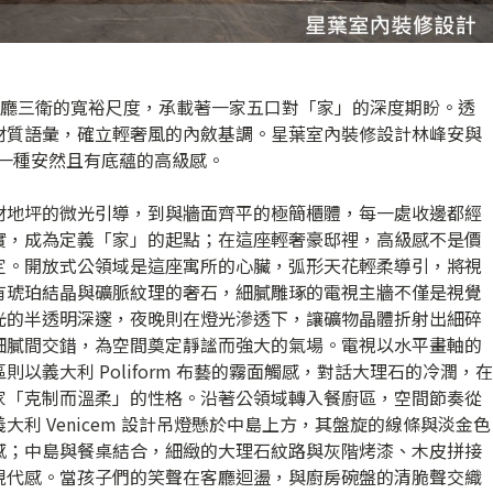
房兩廳三衛的寬裕尺度，承載著一家五口對「家」的深度期盼。透
材質語彙，確立輕奢風的內斂基調。星葉室內裝修設計林峰安與
出一種安然且有底蘊的高級感。
材地坪的微光引導，到與牆面齊平的極簡櫃體，每一處收邊都經
實，成為定義「家」的起點；在這座輕奢豪邸裡，高級感不是價
定。開放式公領域是這座寓所的心臟，弧形天花輕柔導引，將視
有琥珀結晶與礦脈紋理的奢石，細膩雕琢的電視主牆不僅是視覺
光的半透明深邃，夜晚則在燈光滲透下，讓礦物晶體折射出細碎
細膩間交錯，為空間奠定靜謐而強大的氣場。電視以水平畫軸的
以義大利 Poliform 布藝的霧面觸感，對話大理石的冷潤，在
家「克制而溫柔」的性格。沿著公領域轉入餐廚區，空間節奏從
利 Venicem 設計吊燈懸於中島上方，其盤旋的線條與淡金色
感；中島與餐桌結合，細緻的大理石紋路與灰階烤漆、木皮拼接
現代感。當孩子們的笑聲在客廳迴盪，與廚房碗盤的清脆聲交織