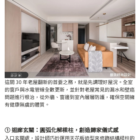
這間 30 年老屋翻新的首要之務，就是先調理好屋況。全室
的窗戶與水電管線全數更新，並針對老屋常見的漏水和壁癌
問題進行根治，從外牆、窗邊到室內層層防護，確保空間擁
有健康無虞的體質。
① 迴廊玄關：圓弧化解樑柱，創造歸家儀式感
入口玄關處，設計師巧妙運用天花板造型來修飾結構樑柱的