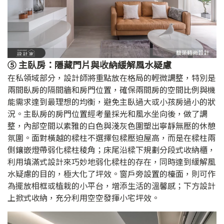
⑤ 主臥房：隱藏門片與收納緩解風水疑慮
在私領域部分，設計師將重點放在格局的輕微調整，特別是
兩間臥房的隔間牆和房門位置，確保兩間房的空間比例與機
能需求達到最理想的均衡，避免主臥過大或小孩房過小的狀
況。主臥房的房門位置經考量採光和風水坐向後，做了調
整，內部空間以素雅的白色與淺灰色圍塑出寧靜無壓的休憩
氛圍。面對橫越的樑柱不選擇包樑壓迫屋高，而是在樑柱兩
側鑲嵌燈帶弱化樑柱稜角；床尾沿樑下規劃分段式收納櫃，
利用填滿式設計來巧妙地弱化樑柱的存在，同時達到緩解風
水疑慮的目的，極大化了坪效。窗戶旁設置的檯面，則可作
為擺放相框或植栽的小平台，增添生活的溫馨感；下方設計
上掀式收納，充分利用空空發揮小宅坪效。