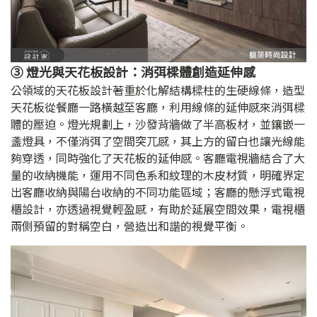
③ 燈光與天花板設計：消弭樑體創造延伸感
公領域的天花板設計著重於化解結構樑柱的生硬線條，造型
天花板從餐廳一路橫越至客廳，利用線條的延伸感來消弭樑
體的壓迫。燈光規劃上，沙發背牆做了半高板材，並鑲嵌一
盞燈具，不僅消弭了空間突兀感，其上方的留白也讓光線能
夠穿透，同時強化了天花板的延伸感。客廳電視牆結合了大
量的收納機能，運用不同色系和紋理的木皮材質，明確界定
出客廳收納與陽台收納的不同功能區域；客廳的懸浮式電視
櫃設計，亦透過視覺輕盈感，有助於延展空間效果，電視櫃
兩側預留的對稱空白，營造出和諧的視覺平衡。