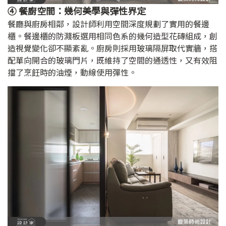
④ 餐廚空間：幾何美學與彈性界定
餐廳與廚房相鄰，設計師利用空間深度規劃了實用的餐邊
櫃。餐邊櫃的防濺板選用相同色系的幾何造型花磚組成，創
造視覺變化卻不顯紊亂。廚房則採用玻璃隔屏取代實牆，搭
配單向開合的玻璃門片，既維持了空間的通透性，又有效阻
擋了烹飪時的油煙，動線使用彈性。