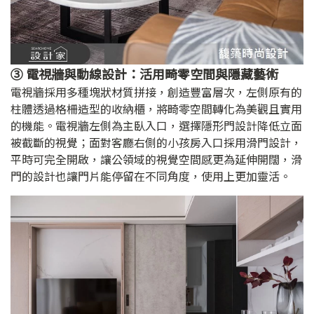
③ 電視牆與動線設計：活用畸零空間與隱藏藝術
電視牆採用多種塊狀材質拼接，創造豐富層次，左側原有的
柱體透過格柵造型的收納櫃，將畸零空間轉化為美觀且實用
的機能。電視牆左側為主臥入口，選擇隱形門設計降低立面
被截斷的視覺；面對客廳右側的小孩房入口採用滑門設計，
平時可完全開啟，讓公領域的視覺空間感更為延伸開闊，滑
門的設計也讓門片能停留在不同角度，使用上更加靈活。