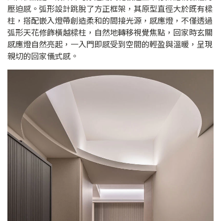
壓迫感。弧形設計跳脫了方正框架，其原型直徑大於既有樑
柱，搭配嵌入燈帶創造柔和的間接光源，感應燈，不僅透過
弧形天花修飾橫越樑柱，自然地轉移視覺焦點，回家時玄關
感應燈自然亮起，一入門即感受到空間的輕盈與溫暖，呈現
親切的回家儀式感。