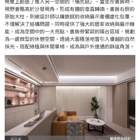
視覺上創造了進入另一空間的「儀式感」，當坐在書房時，
視野會略高於沙發視角，形成有趣的垂直轉換。書房右側的
原始大柱，則被設計師以鑲嵌感的收納展示書櫃虛化包覆，
不僅解決了結構問題，同時提供了強大的居家收納與展示機
能，成為空間中的一大亮點。書房旁緊鄰的陽台區域，規劃
為一處微型的休憩空間，透過大面積落地窗引入優越的自然
採光，搭配綠植與休閒單椅，成為與戶外連通的靜謐角落。