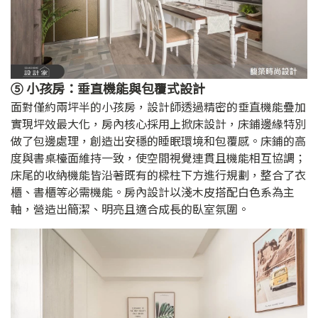
⑤ 小孩房：垂直機能與包覆式設計
面對僅約兩坪半的小孩房，設計師透過精密的垂直機能疊加
實現坪效最大化，房內核心採用上掀床設計，床鋪邊緣特別
做了包邊處理，創造出安穩的睡眠環境和包覆感。床鋪的高
度與書桌檯面維持一致，使空間視覺連貫且機能相互協調；
床尾的收納機能皆沿著既有的樑柱下方進行規劃，整合了衣
櫃、書櫃等必需機能。房內設計以淺木皮搭配白色系為主
軸，營造出簡潔、明亮且適合成長的臥室氛圍。