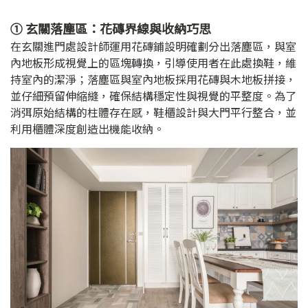
① 玄關落塵區：花磚界線與收納巧思
在玄關進門處設計師運用花磚鋪設明確劃分出落塵區，與室
內地板形成視覺上的區塊轉換，引導使用者在此處換鞋，維
持室內的潔淨；落塵區與室內地板採用花磚與木地板拼接，
並仔細預留伸縮縫，確保結構穩定性與視覺的平整度。為了
消弭原始結構的柱體存在感，鞋櫃設計與大門平行整合，並
利用櫃體深度創造出機能收納。