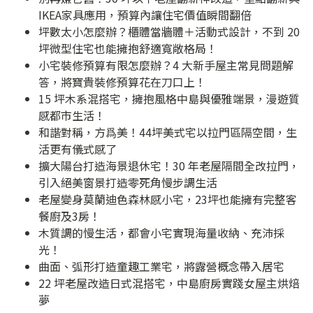
IKEA家具應用，預算內讓住宅價值瞬間翻倍
坪數太小怎麼辦？櫃體當牆體＋活動式設計，不到 20
坪微型住宅也能擁抱舒適寬敞格局！
小宅裝修預算有限怎麼辦？4 大新手屋主常見問題解
答，將寶貴裝修預算花在刀口上！
15 坪木系混搭宅，擁抱風格中島與優雅端景，漫遊質
感都市生活！
和諧對稱，方爲美！44坪美式宅以拉門區隔空間，生
活更有儀式感了
擴大陽台打造海景退休宅！30 年老屋隔間全改拉門，
引入絕美窗景打造零死角慢步調生活
老屋變身莫蘭迪色森林感小宅，23坪也能擁有完整客
餐廚及3房！
木質調的慢生活，都會小宅實現海量收納、充沛採
光！
曲面、弧形打造童趣工業宅，將露營概念帶入居宅
22 坪老屋改造日式混搭宅，中島廚房實踐女屋主烘焙
夢