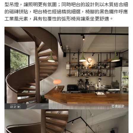
型吊燈，讓照明更有氛圍；同時吧台的設計則以木質結合細
的磁磚拼貼，吧台椅也經過精挑細選，椅腳的黑色鐵件呼應
工業風元素，具有包覆性的弧形椅背讓乘坐更舒適。