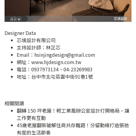
Designer Data
芯境設計有限公司
主持設計師：林芷芯
Email：
hsinjingdesign@gmail.com
網址：
www.hjdesign.com.tw
電話：0937973134、04-23269983
地址：
台中市北屯區雷中街91巷1號
相關閱讀
翻轉 150 坪老屋！輕工業風辦公室設計打開格局，讓
工作更有互動
45歲老屋翻新破解住商共存難題！分留動線打造張弛
有度的生活節奏