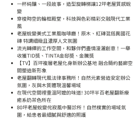
一杯純釀、一段故事，造型旋轉梯讓12坪老屋質感蛻
變
穿梭時空的輪框殿堂，科技與色彩精彩交融現代工業
風
老屋蛻變美式工業風咖啡廳！原木、紅磚混搭異國花
磚 特調細緻且濃厚人文氛圍
流光轉繹的工作空間，和夥伴們盡情漫灑創意！一舉
收獲TID獎、TINTA金邸奬、金騰獎
【TV】百坪複層老屋化身新辦公基地 融合簡約藝廊空
間塑造新形象
老屋翻轉現代風法律事務所！自然元素營造安定辦公
氛圍，灰與木質體現溫馨場域
在現代空間裡重溫阿嬤的味道! 30坪半百老屋翻新療
癒系奶茶色所在
80坪老屋蛻變侘寂風中醫診所！自然樸實的場域氛
圍，給患者最細膩與舒適的照護