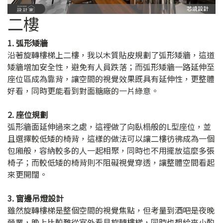
二樓
1. 弧形矮牆
沿著旋轉樓梯上二樓，我以木質貼皮規劃了弧形矮牆，這道
矮牆增加安全性，避免有人員跌落；而弧形矮牆一路延伸至
座位區成為靠背，讓空間的視覺效果既具有延伸性，更整體
好看，同時更能看到對面糖廠的一片綠意。
2. 座位規劃
弧形牆面延伸過來之處，這裡做了向臥榻般的L型座位，並
且選擇較低矮的椅背，這樣的做法可以讓二樓彷彿成為一個
包廂般，容納較多的人一起相聚，同時也不用擺放這麼多張
椅子；而較低矮的椅背則不阻礙視覺穿透，讓整體空間看起
來更開闊。
3. 窗邊吊燈設計
雖然旋轉樓梯是整個空間的視覺焦點，但考量到酒吧是夜晚
營業，晚上比較難從室外看見旋轉樓梯，同時也想給來小酌