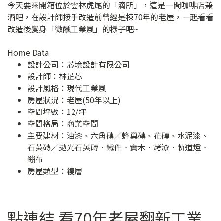
今天要來開箱位於雲林虎尾的「滴所」，這是一間咖啡店兼
酒吧，在設計師接手改造前曾經是棟70年的老屋，一起看看
改造後變身「微醺工業風」的樣子吧~
Home Data
設計公司：
芯境設計有限公司
設計師：林芷芯
設計風格：現代工業風
房屋狀況：老屋(50年以上)
空間坪數：12/坪
空間格局：商業空間
主要建材：油漆、六角磚／蜂巢磚、花磚、水泥漆、
石英磚／拋光石英磚、鐵件、實木、烤漆、軌道燈、
繃布
房屋類型：複層
點連結 看70年老屋翻新工業