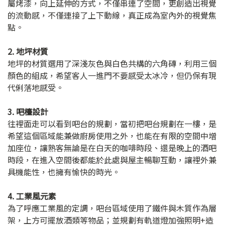
屬烤漆，向上延伸的方式，不僅串連了空間，更創造出視覺
的流動感，不僅連接了上下動線，真正成為室內外的視覺焦
點。
2. 地坪材質
地坪的材質選用了深淺灰色與白色共構的六角磚，利用三個
顏色的組成，希望客人一進門不要感受太冰冷，但仍保有現
代俐落地感受。
3. 吧檯設計
往裡面走可以看到吧台的規劃，當初把吧台規劃在一樓，是
希望這個區域能兼做廚房使用之外，也能在有限的空間中增
加座位，讓熟客無論是在白天的咖啡時段、還是晚上的酒吧
時段，在進入空間後都能於此處與屋主暢聊互動，讓裡外兼
具機能性，也擁有愉快的時光。
4. 工業風元素
為了呼應工業風的定調，吧台區域使用了鐵件與木質作為層
架，上方可擺放酒類等物品；並規劃有軌道燈加強照明+造