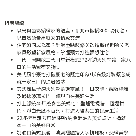
相關閱讀
以光與色彩編織家的溫度，新北市板橋80坪現代宅，
以自然語彙串聯家的情感交流
住宅如何成為家？針對重點裝修 X 改造取代拆除 X 老
家具形塑新家風格，掌握預算打造夢想住宅
一代一層開啟三代同堂新模式!72坪透天別墅讓一家八
口的生活緊密又獨立
美式風小豪宅打破豪宅的既定印象!以高級訂製概念成
就一家三口的頂奢體驗
美式風賦予透天別墅藍調靈感！一日衣櫃、線板櫃體
及通透玻璃拉門，體現自在美好生活
打上濾鏡40坪燕麥色美式宅！壁爐電視牆、窗邊拱
門、淨白光感木百葉，打造人貓共生的起居生活
22坪擁有無限可能!將收納機能融入美式設計，造就一
家三口的美好日常
奶油白美式浪漫！清爽櫃體搭人字拼地板，交織美學