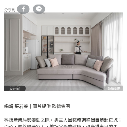
分享到
編輯 張若蓁｜圖片提供 歐德集團
科技產業局勢變動之際，男主人因職務調整獨自遠赴它城；
而心，始終繫著家人，惦記父母的健康，也牽掛妻兒的生