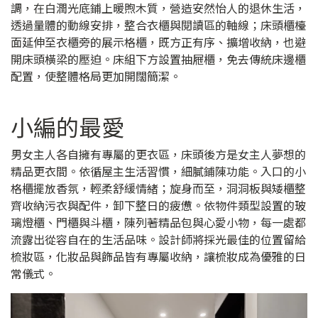
調，在白潤光底鋪上暖煦木質，營造安然怡人的退休生活，
透過量體的動線安排，整合衣櫃與閱讀區的軸線；床頭櫃檯
面延伸至衣櫃旁的展示格櫃，既方正有序、擴增收納，也避
開床頭橫梁的壓迫。床組下方設置抽屜櫃，免去傳統床邊櫃
配置，使整體格局更加開闊簡潔。
小編的最愛
男女主人各自擁有專屬的更衣區，床頭後方是女主人夢想的
精品更衣間。依循屋主生活習慣，細膩鋪陳功能。入口的小
格櫃擺放香氛，輕柔舒緩情緒；旋身而至，洞洞板與矮櫃整
齊收納污衣與配件，卸下整日的疲憊。依物件類型設置的玻
璃燈櫃、門櫃與斗櫃，陳列著精品包與心愛小物，每一處都
流露出從容自在的生活品味。設計師將採光最佳的位置留給
梳妝區，化妝品與飾品皆有專屬收納，讓梳妝成為優雅的日
常儀式。