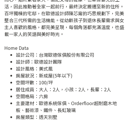
活，因此推動著全家一起前行，最終決定搬遷至新的住所。
百坪獨棟的宅邸，在歐德設計師陳芯甯的巧思規劃下，完美
整合三代所需的生活機能。從幼齡孩子到退休長輩需求與女
主人喜歡的風格，都完美呈現，每個角落都充滿溫度，也盛
載一家人的笑語與美好時光。
Home Data
設計公司：
台灣歐德傢俱股份有限公司
設計師：歐德設計團隊
設計風格：美式風
房屋狀況：新成屋(5年以下)
空間坪數：100/坪
居住成員：大人：2人，小孩：2人，長輩：2人
空間格局：六房
主要建材：歐德系統傢俱、Orderfloor超耐磨木地
板、藝術漆、鐵件、長虹玻璃
房屋類型：透天別墅