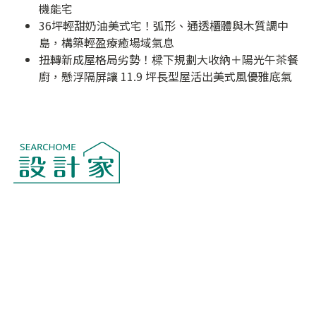
機能宅
36坪輕甜奶油美式宅！弧形、通透櫃體與木質調中
島，構築輕盈療癒場域氣息
扭轉新成屋格局劣勢！樑下規劃大收納＋陽光午茶餐
廚，懸浮隔屏讓 11.9 坪長型屋活出美式風優雅底氣