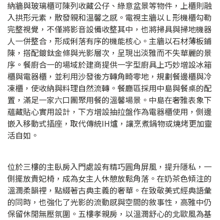
納牆與玻璃櫃可陳列收藏公仔、綠意盆景等物件，上櫃則融
入拱形元素，散發親和溫馨之感。電視主牆以Ｌ形機櫃勾勒
完整視覺，不僅將影音設備收整其中，也將掃具與掃地機器
人一併整合，形成俐落有序的機能核心。主牆以石材薄板鋪
陳，搭配鍍鈦金條與光影層次，呈現出淡雅而不失華麗的景
序。餐廚合一的場域於建商提供一字型廚具上巧妙增設冰箱
櫃與電器櫃，並利用沙發後方轉角畸零地，規劃餐邊櫃與冷
凍櫃，使收納與料理自然流轉。餐廳區採用中島與餐桌的配
置，滿足一家六口團聚用餐的溫馨場景。中島在奢雅表象下
蘊藏貼心實用設計，下方增設抽拉盤作為電器櫃使用，側邊
嵌入移動式插座，取代傳統IH爐，讓烹煮鍋物或燒烤更加靈
活自如。
位於三樓的主臥房入門處設有精巧圓角屏風，提升隱私，一
側擺放貴妃椅，成為女主人休憩放鬆角落。在奶茶色傾注的
溫潤柔韻裡，點綴著古典主義的奢華。在致敬美式經典語彙
的同時，也強化了光影的流動感與空間的敘事性，高雅中仍
保留休閒無壓氛圍。五樓孝親房，以溫潤舒心的北歐風為基