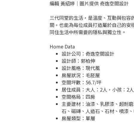
編輯 黃紹婷｜圖片提供 奇逸空間設計
三代同堂的生活，是溫度、互動與包容的交
間，也能為每位成員打造屬於自己的安
同住生活中所需要的隱私與獨立性。
Home Data
設計公司：
奇逸空間設計
設計師：郭柏伸
設計風格：現代風
房屋狀況：毛胚屋
空間坪數：56.7/坪
居住成員：大人：2人，小孩：2人
空間格局：四房
主要建材：油漆、乳膠漆、超耐磨
石、磁磚、人造石、石材、噴漆、
房屋類型：單層