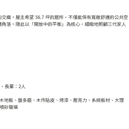
織。屋主希望 56.7 坪的居所，不僅能保有寬敞舒適的公共空
穩角落。隱此以「開放中的平衡」為核心，細緻地照顧三代家人
，長輩：2人
木地板、盤多磨、木作貼皮、烤漆、壓克力、系統板材、大理
噴砂玻璃