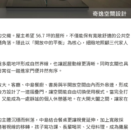
織。屋主希望 56.7 坪的居所，不僅能保有寬敞舒適的公共空
穩角落。隱此以「開放中的平衡」為核心，細緻地照顧三代家人
盤多磨地坪形成自然界線，也讓起居動線更清晰。同時玄關也具
日常從一踏進家門便井然有序。
放大。客廳、中島餐廚、書房與半開放空間由內而外串連，形成
後方設計了一道摺疊門，讓空間能自由切換使用模式。當完全打
，又能成為一處靜謐的個人休憩基地。在大開大闔之間，讓家在
的主體沉穩而俐落，中島結合餐桌更讓視覺延伸，加上寬敞採
隨著視線的移轉，孩子寫功課、長輩喝茶、父母料理，成為攤展