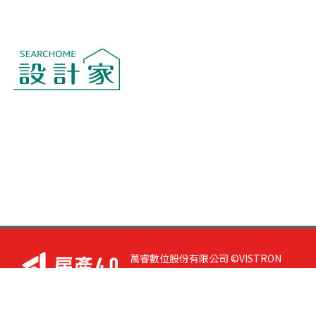
萬睿數位股份有限公司 ©VISTRON
DIGITAL All Right Reserved. 若您有任
何意見或指教，請與
我們聯絡
|
隱私
權政策