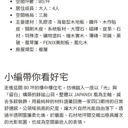
空間坪數：80/坪
居住成員：大人：4人
空間格局：三房
主要建材：乳膠漆、海島型木地板、鐵件、木作貼
皮、鋼刷木皮、系統板材、大理石、磁磚、皮革、石
材、特殊漆、礦物塗料、檜木實木、薄磚、茶鏡、黑
玻、風琴簾、FENIX美耐板、風化木
房屋類型：複層
小編帶你看好宅
走進這間 80 坪的樓中樓住宅，彷彿踏入一座以「光」與
「留白」構築的靜謐山洞。整體以 JAPANDI 風為主軸，減
去多餘裝飾，用最純粹的材料語彙回應一家四口期待的日常
舒適感。公領域挑高的尺度，讓大片自然光能自由落下，透
過半透明窗簾柔化後，於牆面、石材地坪間交織出極具層次
的光影氛圍，也成為空間最迷人的表情。