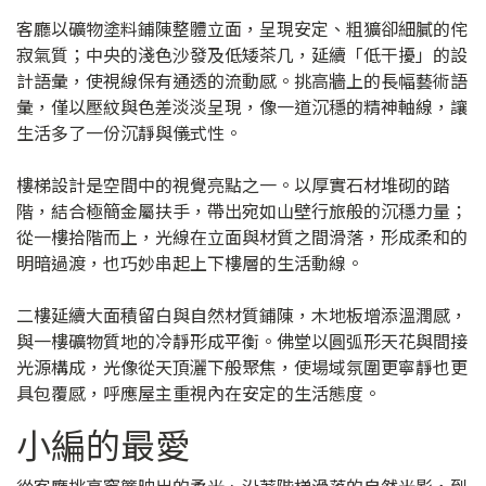
客廳以礦物塗料鋪陳整體立面，呈現安定、粗獷卻細膩的侘
寂氣質；中央的淺色沙發及低矮茶几，延續「低干擾」的設
計語彙，使視線保有通透的流動感。挑高牆上的長幅藝術語
彙，僅以壓紋與色差淡淡呈現，像一道沉穩的精神軸線，讓
生活多了一份沉靜與儀式性。
樓梯設計是空間中的視覺亮點之一。以厚實石材堆砌的踏
階，結合極簡金屬扶手，帶出宛如山壁行旅般的沉穩力量；
從一樓拾階而上，光線在立面與材質之間滑落，形成柔和的
明暗過渡，也巧妙串起上下樓層的生活動線。
二樓延續大面積留白與自然材質鋪陳，木地板增添溫潤感，
與一樓礦物質地的冷靜形成平衡。佛堂以圓弧形天花與間接
光源構成，光像從天頂灑下般聚焦，使場域氛圍更寧靜也更
具包覆感，呼應屋主重視內在安定的生活態度。
小編的最愛
從客廳挑高窗簾映出的柔光、沿著階梯滑落的自然光影，到