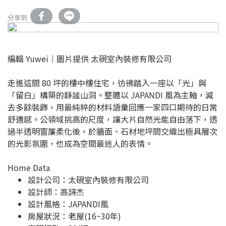
分享到
編輯 Yuwei｜圖片提供 太硯室內裝修有限公司
走進這間 80 坪的樓中樓住宅，彷彿踏入一座以「光」與
「留白」構築的靜謐山洞。整體以 JAPANDI 風為主軸，減
去多餘裝飾，用最純粹的材料語彙回應一家四口期待的日常
舒適感。公領域挑高的尺度，讓大片自然光能自由落下，透
過半透明窗簾柔化後，於牆面、石材地坪間交織出極具層次
的光影氛圍，也成為空間最迷人的表情。
Home Data
設計公司：
太硯室內裝修有限公司
設計師：高詩杰
設計風格：JAPANDI風
房屋狀況：老屋(16~30年)