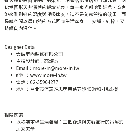
佛堂圓形天井灑落的靜謐光束，每一道光都恰到好處，為家
帶來剛剛好的溫度與呼吸節奏。這不是刻意營造的效果，而
是讓空間以最自然的方式回應生活本身——安靜、純粹，又
持續向內深化。
Designer Data
太硯室內裝修有限公司
主持設計師：高詩杰
Email：
more-in@more-in.tw
網址：
www.more-in.tw
電話：02-55964277
地址：
台北市信義區忠孝東路五段492巷3-1號1樓
相關閱讀
以軟裝重構生活體驗：三個舒適與美觀並行的策展式
居家美學