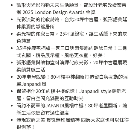
弧形與光影勾勒未來生活願景，齊設計老宅改造案榮
獲 2025 London Design Awards 金獎
光影流動的侘寂詩篇，台北20坪中古屋，弧形語彙延
伸柔潤的靜謐居所
柔光裡的侘寂日常，25坪弧線宅，讓生活緩下來的灰
色詩篇
35坪侘寂宅描繪一家三口與兩隻貓的靜謐日常！二進
式玄關、精品展示櫃、風格更衣室，好美！
弧形語彙與礦物塗料演繹侘寂光影，20坪中古屋展現
柔韻質感生活
20年老屋蛻變！80坪樓中樓翻新打造留白與互動的溫
馨Janpandi風
保留相伴20年的樓中樓記憶！Janpandi style翻新老
屋，留白空間充滿愛的互動時光
簡約不簡單的JAPANDI風樓中樓！80坪老屋翻新，讓
新生活依然留有過往溫度
體現寂靜之美 貫徹無印風精神 四房大家庭也可以住得
很俐落！