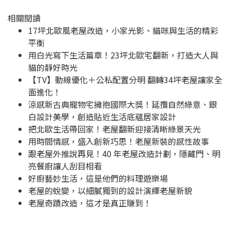
相關閱讀
17坪北歐風老屋改造，小家光影、貓咪與生活的精彩
平衡
用白光寫下生活篇章！23坪北歐宅翻新，打造大人與
貓的靜好時光
【TV】動線優化＋公私配置分明 翻轉34坪老屋讓家全
面進化！
涼感新古典寵物宅擁抱國際大獎！延攬自然綠意、銀
白設計美學，創造貼近生活底蘊居家設計
把北歐生活帶回家！老屋翻新迎接清晰綠景天光
用時間情感，盛入創新巧思！老屋新裝的感性故事
跟老屋外推說再見！40 年老屋改造計劃，隱藏門、明
亮餐廚讓人刮目相看
好廚藝妙生活，這是他們的料理遊樂場
老屋的蛻變，以細膩獨到的設計演繹老屋新貌
老屋奇蹟改造，這才是真正賺到！