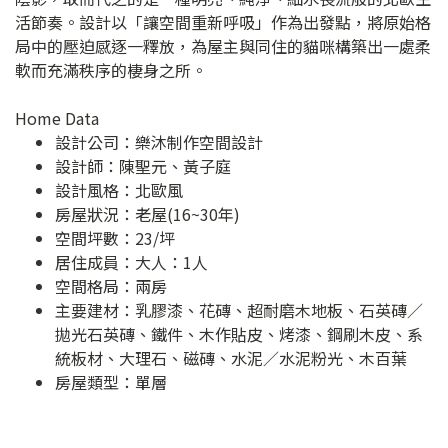
活節奏。設計以「讓空間重新呼吸」作為出發點，將原始格
局中的壓迫感逐一釋放，為屋主與同住的貓咪構築出一處柔
軟而充滿秩序的棲身之所。
Home Data
設計公司：
樂沐制作空間設計
設計師：陳聖元、黃子庭
設計風格：北歐風
房屋狀況：老屋(16~30年)
空間坪數：23/坪
居住成員：大人：1人
空間格局：兩房
主要建材：乳膠漆、花磚、超耐磨木地板、石英磚／
拋光石英磚、鐵件、木作貼皮、烤漆、鋼刷木皮、系
統板材、大理石、磁磚、水泥／水泥粉光、木百葉
房屋類型：單層