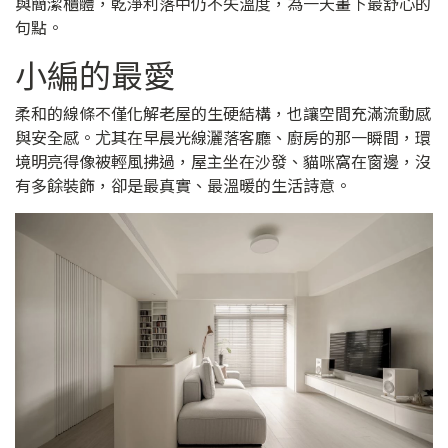
與簡潔櫃體，乾淨利落中仍不失溫度，為一天畫下最舒心的
句點。
小編的最愛
柔和的線條不僅化解老屋的生硬結構，也讓空間充滿流動感
與安全感。尤其在早晨光線灑落客廳、廚房的那一瞬間，環
境明亮得像被輕風拂過，屋主坐在沙發、貓咪窩在窗邊，沒
有多餘裝飾，卻是最真實、最溫暖的生活詩意。