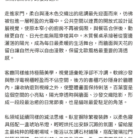
走進家門，柔白與淺木色交織出的底調最先迎面而來，彷彿
被包進一層輕盈的光霧中。公共空間以連貫的開放式設計延
展視覺，使原本窄小的廚房不再被侷限，與餐區合併後，動
線更自在、日光也能無阻穿梭其中。木質餐桌承接著從窗邊
灑落的陽光，成為每日最柔暖的生活舞台，而牆面與天花的
留白讓自然光得以自由漫散，保留北歐風格最重要的清透
感。
客廳同樣維持極簡美學，視覺語彙乾淨卻不冷調。軟綿沙發
與懸浮電視櫃輕盈而不佔空間，後方的書櫃巧妙隱身於牆體
內，讓收納退到視線之外，使整體畫面保持俐落。百葉窗是
這個空間的小亮點，陽光穿透時與牆面、沙發交織陰影，形
成一段段最治癒的日常節奏，也是貓咪最愛駐足的角落。
私領域延續同樣的減法思維。臥室摒除繁複裝飾，以柔色寢
具搭配一盞琥珀吊燈，輕輕烘托出安靜沉澱的氛圍，留給屋
主最純粹的睡眠場域。衛浴以灰調石材鋪陳，搭配玻璃拉門