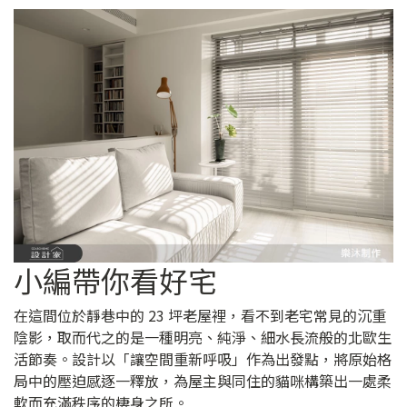
小編帶你看好宅
在這間位於靜巷中的 23 坪老屋裡，看不到老宅常見的沉重
陰影，取而代之的是一種明亮、純淨、細水長流般的北歐生
活節奏。設計以「讓空間重新呼吸」作為出發點，將原始格
局中的壓迫感逐一釋放，為屋主與同住的貓咪構築出一處柔
軟而充滿秩序的棲身之所。