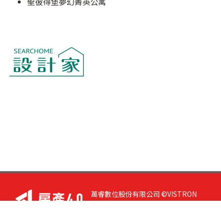
聖彼得堡夢幻菁英公寓
萬睿數位股份有限公司 ©VISTRON
DIGITAL All Right Reserved. 若您有任
何意見或指教，請與
我們聯絡
|
隱私