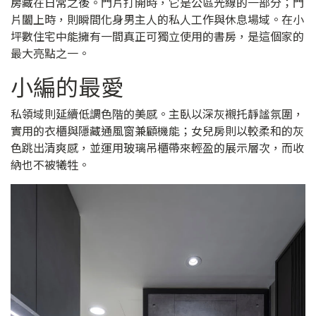
房藏在日常之後。門片打開時，它是公區光線的一部分；門
片闔上時，則瞬間化身男主人的私人工作與休息場域。在小
坪數住宅中能擁有一間真正可獨立使用的書房，是這個家的
最大亮點之一。
小編的最愛
私領域則延續低調色階的美感。主臥以深灰襯托靜謐氛圍，
實用的衣櫃與隱藏通風窗兼顧機能；女兒房則以較柔和的灰
色跳出清爽感，並運用玻璃吊櫃帶來輕盈的展示層次，而收
納也不被犧牲。