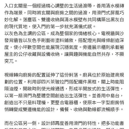
入口玄關是一個經過精心調整的生活過渡帶，善用清水模磚
作為端景，同時將玄關與廚房之間的過渡，用滑門式屏風巧
妙化解。落塵區、雙邊收納與清水模壁布共同構築出黑灰白
的現代質地，使入門的第一步就充滿儀式感。
以灰色為主調的公區，成為整個家的情緒核心。電視牆與沙
發背牆皆以灰色手刷藝術塗料鋪敘，搭配燈光與線條創造深
度，使小坪數空間也能展現沉穩氣度。旁邊展示櫃則承載著
屋主的公仔收藏與設備收納，讓興趣與機能自然共存，不顯
突兀。
視線轉向廚房的配置延伸了這份俐落。廚具位於原始建商規
劃的位置，利用卻四片茶玻拉門搭配鐵件黑框，關上時能阻
隔油煙，開啟時則使光線通透，形成半開放式的生活彈性，
以第一扇滑門為整體空間創造出生活彈性。並善用中島台，
創造出不只是料理檯，更整合電器櫃，使原本一字型廚房悄
悄轉變成雙邊機能的設計，備餐、收納與動線都流暢順手。
而在公區另一側，設計師再度善用滑門的特性，把多功能書