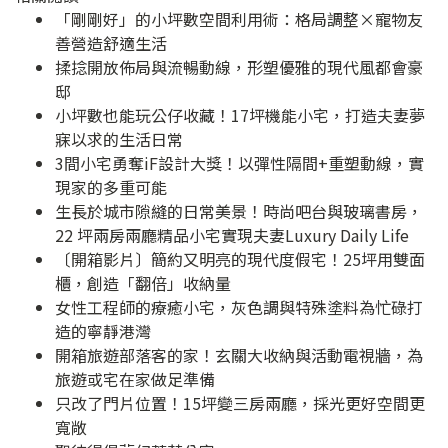
「剛剛好」的小坪數空間利用術：格局調整×寵物友
善營造舒適生活
揉捻開放佈局與流暢動線，形塑優雅的現代風都會豪
邸
小坪數也能玩公仔收藏！17坪機能小宅，打造夫妻夢
寐以求的生活日常
3間小宅勇奪iF設計大獎！以彈性隔間+重塑動線，實
現家的多重可能
生長於城市隙縫的日常美景！時尚吧台與玻璃書房，
22 坪兩房兩廳精品小宅實現夫妻Luxury Daily Life
〔開箱影片〕簡約又明亮的現代度假宅！25坪用雙面
櫃，創造「翻倍」收納量
女性工程師的療癒小宅，灰色調與特殊塗料為忙碌打
造的寧靜港灣
開箱旅遊部落客的家！玄關大收納與活動電視牆，為
旅遊或宅在家做足準備
只改了門片位置！15坪變三房兩廳，採光更好空間更
寬敞